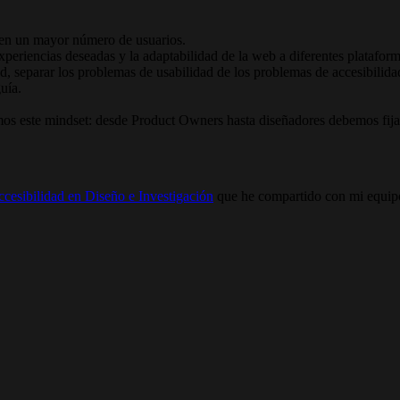
o en un mayor número de usuarios.
 experiencias deseadas y la adaptabilidad de la web a diferentes platafor
ad, separar los problemas de usabilidad de los problemas de accesibilid
guía.
emos este mindset: desde Product Owners hasta diseñadores debemos fijar
ccesibilidad en Diseño e Investigación
que he compartido con mi equipo