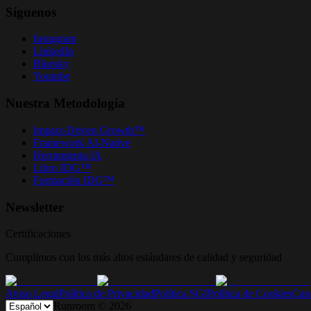
Síguenos
Instagram
LinkedIn
Bluesky
Youtube
Nuestra Metodología
Impact-Driven Growth™
Framework AI-Native
Herramienta IA
Libro IDG™
Formación IDG™
Newsletter
Certificaciones
Cumplimos con los más altos estándares de calidad y seguridad
Aviso Legal
Política de Privacidad
Política SGI
Política de Cookies
Can
Runroom ©
2026