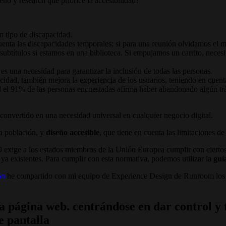
ño y research que priorice la accesibilidad?
n tipo de discapacidad.
enta las discapacidades temporales: si para una reunión olvidamos el 
ubtítulos si estamos en una biblioteca. Si empujamos un carrito, neces
o es una necesidad para garantizar la inclusión de todas las personas.
cidad, también mejora la experiencia de los usuarios, teniendo en cuenta 
d el 91% de las personas encuestadas afirma haber abandonado algún trá
 convertido en una necesidad universal en cualquier negocio digital.
 la población, y
diseño accesible
, que tiene en cuenta las limitaciones de
exige a los estados miembros de la Unión Europea cumplir con ciertos 
 ya existentes. Para cumplir con esta normativa, podemos utilizar la
guí
ón
he compartido con mi equipo de Experience Design de Runroom los p
 la página web. centrándose en dar control y
e pantalla