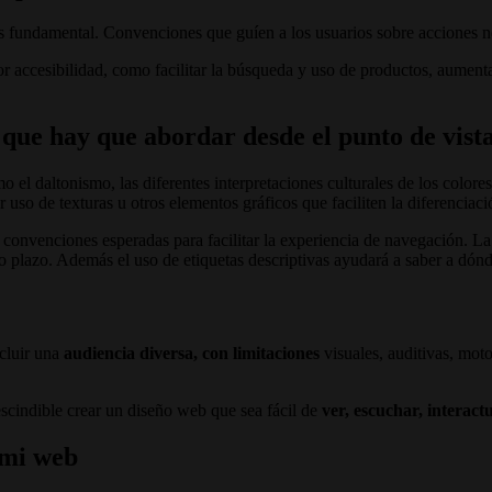
s fundamental. Convenciones que guíen a los usuarios sobre acciones nec
 accesibilidad, como facilitar la búsqueda y uso de productos, aumentar
que hay que abordar desde el punto de vista 
el daltonismo, las diferentes interpretaciones culturales de los colores 
so de texturas u otros elementos gráficos que faciliten la diferenciaci
convenciones esperadas para facilitar la experiencia de navegación. La 
o plazo. Además el uso de etiquetas descriptivas ayudará a saber a dón
ncluir una
audiencia diversa, con limitaciones
visuales, auditivas, moto
escindible crear un diseño web que sea fácil de
ver, escuchar, interact
 mi web