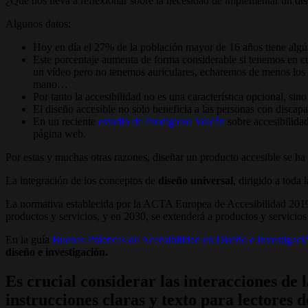
¿Qué nos lleva a reflexionar sobre la necesidad de implementar un dise
Algunos datos:
Hoy en día el 27% de la población mayor de 16 años tiene algú
Este porcentaje aumenta de forma considerable si tenemos en cu
un vídeo pero no tenemos auriculares, echaremos de menos los s
mano…
Por tanto la accesibilidad no es una característica opcional, sin
El diseño accesible no solo beneficia a las personas con discapa
En un reciente
estudio de Prodigioso Volcán
sobre accesibilida
página web.
Por estas y muchas otras razones, diseñar un producto accesible se ha
La integración de los conceptos de
diseño universal
, dirigido a toda
La normativa establecida por la ACTA Europea de Accesibilidad 2019 
productos y servicios, y en 2030, se extenderá a productos y servicios
En la guía
Buenas Prácticas de Accesibilidad en Diseño e Investigaci
diseño e investigación.
Es crucial considerar las interacciones de
instrucciones claras y texto para lectores d