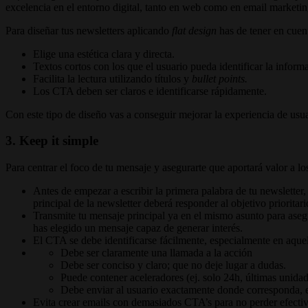
excelencia en el entorno digital, tanto en web como en email marketin
Para diseñar tus newsletters aplicando
flat design
has de tener en cuen
Elige una estética clara y directa.
Textos cortos con los que el usuario pueda identificar la inform
Facilita la lectura utilizando títulos y
bullet points.
Los CTA deben ser claros e identificarse rápidamente.
Con este tipo de diseño vas a conseguir mejorar la experiencia de usua
3. Keep it simple
Para centrar el foco de tu mensaje y asegurarte que aportará valor a lo
Antes de empezar a escribir la primera palabra de tu newsletter,
principal de la newsletter deberá responder al objetivo priorita
Transmite tu mensaje principal ya en el mismo asunto para asegur
has elegido un mensaje capaz de generar interés.
El CTA se debe identificarse fácilmente, especialmente en aquel
Debe ser claramente una llamada a la acción
Debe ser conciso y claro; que no deje lugar a dudas.
Puede contener aceleradores (ej. solo 24h, últimas unida
Debe enviar al usuario exactamente donde corresponda, es
Evita crear emails con demasiados CTA’s para no perder efectiv