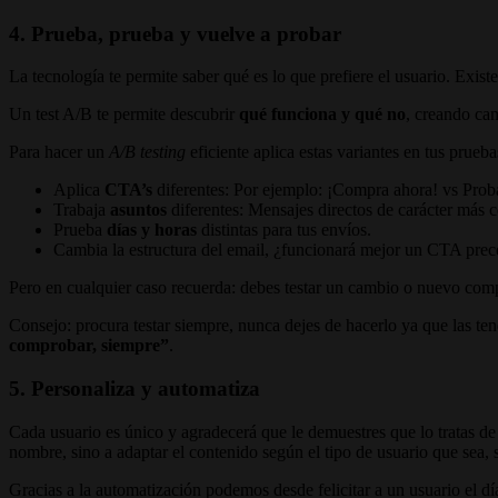
4. Prueba, prueba y vuelve a probar
La tecnología te permite saber qué es lo que prefiere el usuario. Exis
Un test A/B te permite descubrir
qué funciona y qué no
, creando ca
Para hacer un
A/B testing
eficiente aplica estas variantes en tus prueba
Aplica
CTA’s
diferentes: Por ejemplo: ¡Compra ahora! vs Prob
Trabaja
asuntos
diferentes: Mensajes directos de carácter más 
Prueba
días y horas
distintas para tus envíos.
Cambia la estructura del email, ¿funcionará mejor un CTA prece
Pero en cualquier caso recuerda: debes testar un cambio o nuevo com
Consejo: procura testar siempre, nunca dejes de hacerlo ya que las 
comprobar, siempre”
.
5. Personaliza y automatiza
Cada usuario es único y agradecerá que le demuestres que lo tratas d
nombre, sino a adaptar el contenido según el tipo de usuario que sea,
Gracias a la automatización podemos desde felicitar a un usuario el d