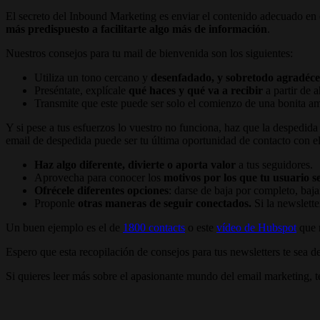
El secreto del Inbound Marketing es enviar el contenido adecuado en 
más predispuesto a facilitarte algo más de información
.
Nuestros consejos para tu mail de bienvenida son los siguientes:
Utiliza un tono cercano y
desenfadado, y sobretodo agradécel
Preséntate, explícale
qué haces y qué va a recibir
a partir de 
Transmite que este puede ser solo el comienzo de una bonita a
Y si pese a tus esfuerzos lo vuestro no funciona, haz que la despedida
email de despedida puede ser tu última oportunidad de contacto con 
Haz algo diferente, divierte o aporta valor
a tus seguidores.
Aprovecha para conocer los
motivos por los que tu usuario s
Ofrécele diferentes opciones
: darse de baja por completo, bajar
Proponle
otras maneras de seguir conectados.
Si la newslette
Un buen ejemplo es el de
1800 contacts
o este
vídeo de Hubspot
que 
Espero que esta recopilación de consejos para tus newsletters te sea de
Si quieres leer más sobre el apasionante mundo del email marketing, t