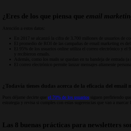
¿Eres de los que piensa que
email marketin
Atención a estos datos:
En 2017 se alcanzó la cifra de 3.700 millones de usuarios de co
El promedio de ROI de las campañas de email marketing es del 
El 95% de los usuarios online utiliza el correo electrónico y el
y recibieron emails.
Además, como los mails se quedan en tu bandeja de entrada (a m
El correo electrónico permite lanzar mensajes altamente persona
¿Todavía tienes dudas acerca de la eficacia del email
Pues déjame decirte que
el 70% de los usuarios
siguen prefiriendo que
estrategia y revisa si cumples con estas sugerencias que van a marcar 
Las 8 buenas prácticas para newsletters so