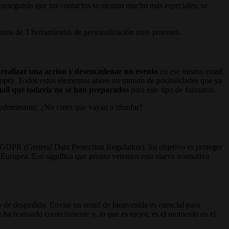
conseguirás que tus contactos se sientan mucho más especiales, se
amos de 3 herramientas de personalización muy potentes.
o
realizar una acción y desencadenar un evento
en ese mismo email.
compra. Todos estos elementos abren un mundo de posibilidades que ya
email que todavía no se han preparados
para este tipo de formatos.
edominante. ¿No crees que vayan a triunfar?
a GDPR (General Data Protection Regulation). Su objetivo es proteger
ión Europea. Eso significa que pronto veremos esta nueva normativa
.
o de despedida. Enviar un email de bienvenida es esencial para
e ha realizado correctamente y, lo que es mejor, es el momento en el