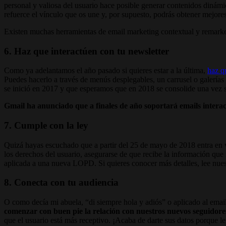
personal y valiosa del usuario hace posible generar contenidos dinámi
refuerce el vínculo que os une y, por supuesto, podrás obtener mejore
Existen muchas herramientas de email marketing contextual y remarketi
6. Haz que interactúen con tu newsletter
Como ya adelantamos el año pasado si quieres estar a la última,
haz qu
Puedes hacerlo a través de menús desplegables, un carrusel o galería
se inició en 2017 y que esperamos que en 2018 se consolide una vez 
Gmail ha anunciado que a finales de año soportará emails interac
7. Cumple con la ley
Quizá hayas escuchado que a partir del 25 de mayo de 2018 entra en v
los derechos del usuario, asegurarse de que recibe la información que 
aplicada a una nueva LOPD. Si quieres conocer más detalles, lee nue
8. Conecta con tu audiencia
O como decía mi abuela, “di siempre hola y adiós” o aplicado al emai
comenzar con buen pie la relación con nuestros nuevos seguidore
que el usuario está más receptivo. ¡Acaba de darte sus datos porque le