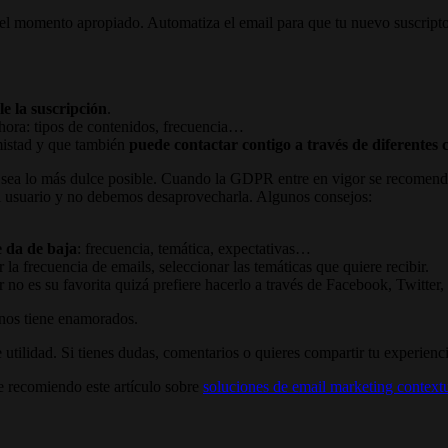
el momento apropiado. Automatiza el email para que tu nuevo suscripto
e la suscripción
.
ahora: tipos de contenidos, frecuencia…
mistad y que también
puede contactar contigo a través de diferentes 
 sea lo más dulce posible. Cuando la GDPR entre en vigor se recomendará
el usuario y no debemos desaprovecharla. Algunos consejos:
e da de baja
: frecuencia, temática, expectativas…
 la frecuencia de emails, seleccionar las temáticas que quiere recibir.
r no es su favorita quizá prefiere hacerlo a través de Facebook, Twitter,
nos tiene enamorados.
 utilidad. Si tienes dudas, comentarios o quieres compartir tu experienc
e recomiendo este artículo sobre
soluciones de email marketing context