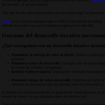
Si bien la agilidad tiene su origen en el mundo del software (
Manifies
los sectores. ¡Y no nos extraña!
Tras más de diez años funcionando con un
mindset
ágil, en Runroom t
Agile
es un concepto paraguas que se refiere a un método de trabajo.
método no es otra cosa que el camino a seguir para ir más allá.
Outcome del desarrollo iterativo incremen
¿Qué conseguimos con un desarrollo iterativo increm
Maximizar la entrega de valor al cliente
: Testear y recibir
fe
al cliente.
Minimizar costes de desarrollo
: Entregar valor de forma itera
los ciclos de rediseño y despliegue.
Reducir el
time-to-market
: Disponer de versiones inacabadas 
Disminuir riesgos de sobre-desarrollo
: Teniendo en cuenta q
iterativo incremental es que nos permite parar de desarrollar (y
El alcance de las funcionalidades se gestiona de forma dinámica, lo qu
retorno de valor y no un calendario ajeno al contexto real.
Esta es la pinta que tiene el desarrollo iterativo incremental de un p