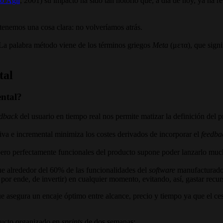
to Ágil
, 2001) su impacto ha sido tan notorio que, a día de hoy, ya ha r
enemos una cosa clara: no volveríamos atrás.
 La palabra método viene de los términos griegos
Meta
(μετα), que signi
tal
ental?
edback
del usuario en tiempo real nos permite matizar la definición del
tiva e incremental minimiza los costes derivados de incorporar el
feedba
pero perfectamente funcionales del producto supone poder lanzarlo much
ue alrededor del 60% de las funcionalidades del
software
manufacturado n
, por ende, de invertir) en cualquier momento, evitando, así, gastar recu
e asegura un encaje óptimo entre alcance, precio y tiempo ya que el ces
roducto organizado en
sprints
de dos semanas: