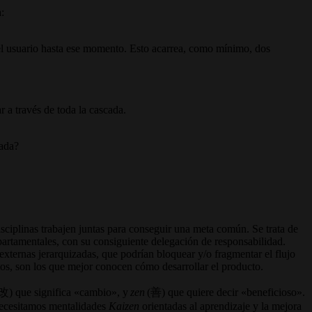
:
del usuario hasta ese momento. Esto acarrea, como mínimo, dos
r a través de toda la cascada.
izada?
isciplinas trabajen juntas para conseguir una meta común. Se trata de
epartamentales, con su consiguiente delegación de responsabilidad.
externas jerarquizadas, que podrían bloquear y/o fragmentar el flujo
ertos, son los que mejor conocen cómo desarrollar el producto.
改) que significa «cambio», y
zen
(善) que quiere decir «beneficioso».
 necesitamos mentalidades
Kaizen
orientadas al aprendizaje y la mejora