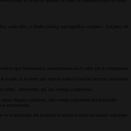
evolucionado la forma de trabajar de miles de organizaciones de todos
fica «más allá», y
Hodos
(ὁδός), que significa «camino». Así pues, un
 producto que necesitamos, maximizando así el valor que le entregamos
ck
ya que, al no tener que esperar hasta el final del proceso, acortamos
o antes, obteniendo, así, una ventaja competitiva.
unca llegan a utilizarse, otra ventaja importante del desarrollo
rsos innecesarios.
e en el desarrollo del producto lo marca el haber alcanzado suficiente