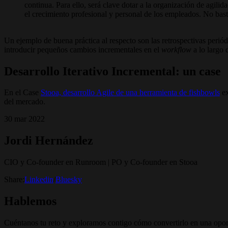
continua. Para ello, será clave dotar a la organización de agilida
el crecimiento profesional y personal de los empleados. No bast
Un ejemplo de buena práctica al respecto son las retrospectivas peri
introducir pequeños cambios incrementales en el
workflow
a lo largo 
Desarrollo Iterativo Incremental: un case
En el Case
Stooa, desarrollo Agile de una herramienta de fishbowls
ex
del mercado.
30 mar 2022
Jordi Hernández
CIO y Co-founder en Runroom | PO y Co-founder en Stooa
Share:
Linkedin
/
Bluesky
Hablemos
Cuéntanos tu reto y exploramos contigo cómo convertirlo en una opor