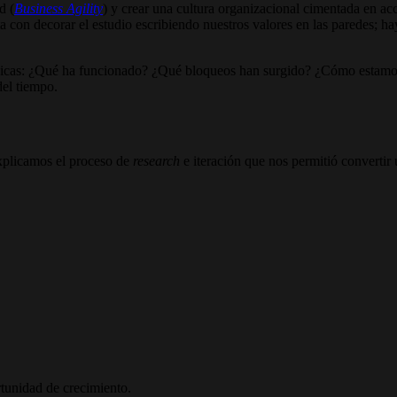
d (
Business Agility
) y crear una cultura organizacional cimentada en ac
a con decorar el estudio escribiendo nuestros valores en las paredes; h
ódicas: ¿Qué ha funcionado? ¿Qué bloqueos han surgido? ¿Cómo estamos 
del tiempo.
plicamos el proceso de
research
e iteración que nos permitió convertir 
tunidad de crecimiento.