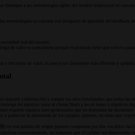
ue distingue a las metodologías ágiles del modelo tradicional en cascada
o, las metodologías en cascada son incapaces de aprender del feedback 
 necesidad real del usuario.
rega de valor es costosísimo porque el producto tiene que volver a pasa
 y frecuente de valor, si parece ser claramente más eficiente y optim
ntal
r requiere colaboración y romper los silos funcionales; que todas las d
 (entrega del máximo valor al cliente final) y no en torno a objetivos d
ental requiere equipos auto-gestionados que no dependan de decisiones 
iones y potenciar la autonomía de los equipos, quienes, en tanto que exp
) es una palabra de origen japonés compuesta por dos vocablos:
kai
(
 evoluciona constantemente, necesitamos que el cambio sea bienvenido;