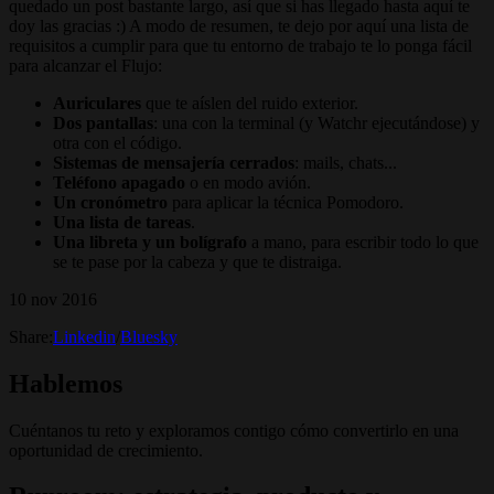
quedado un post bastante largo, así que si has llegado hasta aquí te
doy las gracias :) A modo de resumen, te dejo por aquí una lista de
requisitos a cumplir para que tu entorno de trabajo te lo ponga fácil
para alcanzar el Flujo:
Auriculares
que te aíslen del ruido exterior.
Dos pantallas
: una con la terminal (y Watchr ejecutándose) y
otra con el código.
Sistemas de mensajería cerrados
: mails, chats...
Teléfono apagado
o en modo avión.
Un
cronómetro
para aplicar la técnica Pomodoro.
Una
lista de tareas
.
Una libreta y un bolígrafo
a mano, para escribir todo lo que
se te pase por la cabeza y que te distraiga.
10 nov 2016
Share:
Linkedin
/
Bluesky
Hablemos
Cuéntanos tu reto y exploramos contigo cómo convertirlo en una
oportunidad de crecimiento.