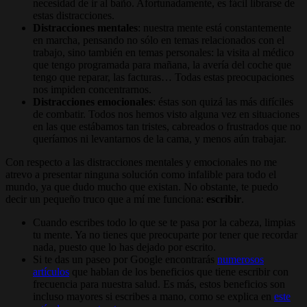
necesidad de ir al baño. Afortunadamente, es fácil librarse de
estas distracciones.
Distracciones mentales
: nuestra mente está constantemente
en marcha, pensando no sólo en temas relacionados con el
trabajo, sino también en temas personales: la visita al médico
que tengo programada para mañana, la avería del coche que
tengo que reparar, las facturas… Todas estas preocupaciones
nos impiden concentrarnos.
Distracciones emocionales
: éstas son quizá las más difíciles
de combatir. Todos nos hemos visto alguna vez en situaciones
en las que estábamos tan tristes, cabreados o frustrados que no
queríamos ni levantarnos de la cama, y menos aún trabajar.
Con respecto a las distracciones mentales y emocionales no me
atrevo a presentar ninguna solución como infalible para todo el
mundo, ya que dudo mucho que existan. No obstante, te puedo
decir un pequeño truco que a mí me funciona:
escribir
.
Cuando escribes todo lo que se te pasa por la cabeza, limpias
tu mente. Ya no tienes que preocuparte por tener que recordar
nada, puesto que lo has dejado por escrito.
Si te das un paseo por Google encontrarás
numerosos
artículos
que hablan de los beneficios que tiene escribir con
frecuencia para nuestra salud. Es más, estos beneficios son
incluso mayores si escribes a mano, como se explica en
este