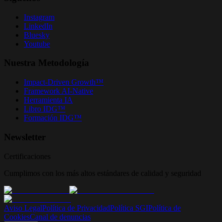
Instagram
LinkedIn
Bluesky
Youtube
Nuestra Metodología
Impact-Driven Growth™
Framework AI-Native
Herramienta IA
Libro IDG™
Formación IDG™
Newsletter
Certificaciones
Cumplimos con los más altos estándares de calidad y seguridad
Aviso Legal
Política de Privacidad
Política SGI
Política de
Cookies
Canal de denuncias