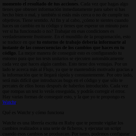
momento el resultado de tus acciones
. Cada vez que hagas algo
tienes que obtener información inmediatamente para saber si has
hecho bien o mal, y también si estás más cerca o no de cumplir tus
objetivos. Tiene sentido. Al fin y al cabo, ¿cómo te sientes cuando
haces un cambio en tu código y tienes que esperar un minuto para
ver si ha funcionado o no? Trabajar en esas condiciones es
verdaderamente frustrante. En el mundillo de la programación, esto
se traduce en que
tu entorno de trabajo debería informarte al
instante de las consecuencias de los cambios que haces en tu
código
. La mejor manera de conseguir esto es configurando tu
entorno para que tus tests unitarios se ejecuten automáticamente
cada vez que haces algún cambio. Esto tiene dos ventajas. Por un
lado te acerca más al Flujo, ya que te mantendrás motivado gracias a
la información que te llegará rápida y constantemente. Por otro lado,
será más difícil que introduzcas bugs en el código y que sólo te
percates de ellos horas después de haberlos introducido. Cada vez
que rompas un test lo verás enseguida, y podrás corregir el error.
Hay varias formas de conseguir esto, y la que yo te propongo es
Watchr
.
Qué es Watchr y cómo funciona
Watchr es una librería escrita en Ruby que te permite vigilar los
cambios realizados a una serie de ficheros, y ejecutar un script
cuando esos cambios se produzcan. Por tanto, podemos configurar