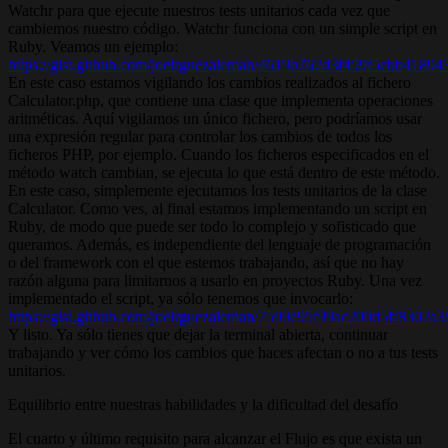
Watchr para que ejecute nuestros tests unitarios cada vez que
cambiemos nuestro código. Watchr funciona con un simple script en
Ruby. Veamos un ejemplo:
https://gist.github.com/joelrguezaleman/4619b762d3f459f5cbb4189
En este caso estamos vigilando los cambios realizados al fichero
Calculator.php, que contiene una clase que implementa operaciones
aritméticas. Aquí vigilamos un único fichero, pero podríamos usar
una expresión regular para controlar los cambios de todos los
ficheros PHP, por ejemplo. Cuando los ficheros especificados en el
método watch cambian, se ejecuta lo que está dentro de este método.
En este caso, simplemente ejecutamos los tests unitarios de la clase
Calculator. Como ves, al final estamos implementando un script en
Ruby, de modo que puede ser todo lo complejo y sofisticado que
queramos. Además, es independiente del lenguaje de programación
o del framework con el que estemos trabajando, así que no hay
razón alguna para limitarnos a usarlo en proyectos Ruby. Una vez
implementado el script, ya sólo tenemos que invocarlo:
https://gist.github.com/joelrguezaleman/7599e95f99ac200d5ff8302a
Y listo. Ya sólo tienes que dejar la terminal abierta, continuar
trabajando y ver cómo los cambios que haces afectan o no a tus tests
unitarios.
Equilibrio entre nuestras habilidades y la dificultad del desafío
El cuarto y último requisito para alcanzar el Flujo es que exista un