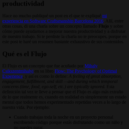
productividad
Hace no mucho publiqué un post en el que te expliqué
mi
experiencia en Software Craftsmanship Barcelona 2016
. Allí, entre
otras cosas, di una charla sobre un concepto llamado
Flujo
y sobre
cómo puede ayudarnos a mejorar nuestra productividad y a disfrutar
de nuestro trabajo. Si te perdiste la charla no te preocupes, porque en
este post te haré un resumen bastante exhaustivo de sus contenidos.
Qué es el Flujo
El Flujo es un concepto que fue acuñado por
Mihaly
Csikszentmihalyi
en su libro
Flow: The Psychology of Optimal
Experience
, y así es como lo define:
A feeling of great absorption,
engagement, fulfillment, and skill —and during which temporal
concerns (time, food, ego-self, etc.) are typically ignored.
Esta
definición tal vez te lleve a pensar que el Flujo es algo más extraño
de lo que realmente es, cuando en realidad es simplemente un estado
mental que todos hemos experimentado repetidas veces a lo largo de
nuestra vida. Por ejemplo:
Cuando trabajas toda la noche en un proyecto personal
escribiendo código porque estás disfrutando como un niño y
no puedes parar.