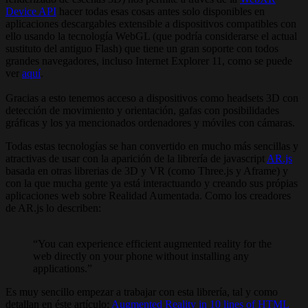
Device API
hacer todas esas cosas antes solo disponibles en
aplicaciones descargables extensible a dispositivos compatibles con
ello usando la tecnología WebGL (que podría considerarse el actual
sustituto del antiguo Flash) que tiene un gran soporte con todos
grandes navegadores, incluso Internet Explorer 11, como se puede
ver
aquí
.
Gracias a esto tenemos acceso a dispositivos como headsets 3D con
detección de movimiento y orientación, gafas con posibilidades
gráficas y los ya mencionados ordenadores y móviles con cámaras.
Todas estas tecnologías se han convertido en mucho más sencillas y
atractivas de usar con la aparición de la librería de javascript
AR.js
basada en otras librerias de 3D y VR (como Three.js y Aframe) y
con la que mucha gente ya está interactuando y creando sus própias
aplicaciones web sobre Realidad Aumentada. Como los creadores
de AR.js lo describen:
You can experience efficient augmented reality for the
web directly on your phone without installing any
applications.
Es muy sencillo empezar a trabajar con esta librería, tal y como
detallan en éste artículo:
Augmented Reality in 10 lines of HTML