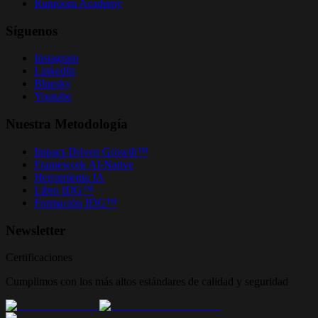
Runroom Academy
Síguenos
Instagram
LinkedIn
Bluesky
Youtube
Nuestra Metodología
Impact-Driven Growth™
Framework AI-Native
Herramienta IA
Libro IDG™
Formación IDG™
Newsletter
Certificaciones
Cumplimos con los más altos estándares de calidad y seguridad