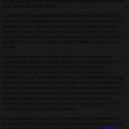
Google para poder ver una representación aumentada de éste animal
en la cámara de nuestro móvil.
A día de hoy, realmente solo estamos accediendo a la punta del
iceberg de las posibilidades que la Realidad Aumentada nos ofrece.
Imaginad en que se podría convertir esto en un periodo no muy
lejano de 5 años. ¿Os imagináis usando algún tipo de dispositivo
que sustituya nuestros ordenadores personales o nuestros teléfonos
móviles? Es con lo que soñamos todos los amantes de la ciencia
ficción.
Ahora mismo con el uso de los teléfonos y los
smartwatches
podemos, por ejemplo, recordar dónde hemos aparcado el coche o
saber calorías hemos quemado en esos 10km de running a
5,5min/km. Aún así, no somos conscientes de la información
contextual a la que podríamos acceder en cada momento solamente
llevando un dispositivo en forma de gafas. Ahora nos imaginamos
calcular el consumo de esa carrera en tiempo real, la información de
alérgenos solamente mirando el plato que nos acaban de servir o
traducir un cartel que estamos mirando en un país extranjero
mientras estamos de viaje, pero hay cosas que incluso no se nos
ocurren por que no las hemos imaginado.
Como comentaba, el avance de la tecnología, y concretamente la
tecnología WebXR (que es un grupo de estándares que permiten el
renderizado de escenas 3D) nos permite a través de la
WebXR