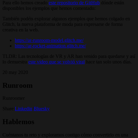
Para ello hemos creado
este repositorio de GitHub
dónde están
disponibles los ejemplos que hemos comentado:
También podéis explorar algunos ejemplos que hemos colgado en
Glitch, la nueva plataforma de moda para expresarse de forma
creativa en la web.
https://ar-runroom-model.glitch.me/
https://ar-rocket-animation.glitch.me/
TLDR: Las tecnologías de VR y AR han venido para quedarse y así
lo demuestra
este video que se volvió viral
hace tan solo unos días.
20 may 2020
Runroom
Runroomer
Share:
Linkedin
/
Bluesky
Hablemos
Cuéntanos tu reto y exploramos contigo cómo convertirlo en una