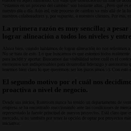
éramos en aquel momento. Un viaje que desencadenó un mar de aconteci
“estamos en un proceso del cambio” son bastante altas. ¿Pero qué es
nuestro día a día. Aún así, este proceso de cambio va más allá de la 
nuestros colaboradores y, por supuesto, a nuestros clientes. Por eso, 
La primera razón es muy sencilla; a pesar d
lograr alineación a todos los niveles y entr
Ahora bien, cuando hablamos de lograr alineación no nos referimos a 
No se trata de esto. Lo que buscamos es que estemos todos realmente
para incidir y aportar. Buscamos dar visibilidad sobre cuál es el conte
elementos son indispensables para desarrollar liderazgo y autonomía q
tenemos bien claro lo que queremos: ser los putos amos :-). Con esto
El segundo motivo por el cuál nos decidim
proactiva a nivel de negocio.
Desde sus inicios, Runroom nunca ha tenido un departamento de venta
empresa se ha encontrado reaccionando ante las condiciones de mercad
representado la fuente principal de nuevos proyectos. Está claro que e
mercado, si no también por tener la opción de optar por proyectos más
iniciativa: