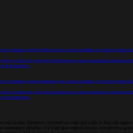
 las empresas (incluyéndonos) les cuesta asumirla: se trata de lograr ali
iaje es la idea de convertir a Runroom en una organización más proacti
ntro de Runroom.
 las empresas (incluyéndonos) les cuesta asumirla: se trata de lograr ali
iaje es la idea de convertir a Runroom en una organización más proacti
ntro de Runroom.
 casi un año, Runroom comenzó un viaje que a día de hoy aún sigue. 
de aventuras y desafíos. Un viaje que empezó en una retrospectiva gen