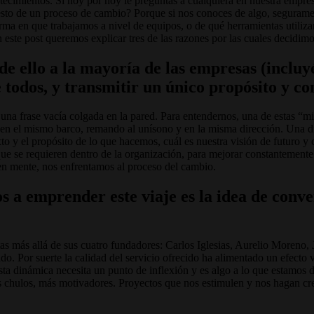
mientos. Si hoy por hoy le preguntas a cualquiera en nuestra empresa 
 esto de un proceso de cambio? Porque si nos conoces de algo, segura
forma en que trabajamos a nivel de equipos, o de qué herramientas utili
en este post queremos explicar tres de las razones por las cuales decidi
e ello a la mayoría de las empresas (incluyé
e todos, y transmitir un único propósito y c
una frase vacía colgada en la pared. Para entendernos, una de estas “m
 en el mismo barco, remando al unísono y en la misma dirección. Una d
xto y el propósito de lo que hacemos, cuál es nuestra visión de futuro y 
ue se requieren dentro de la organización, para mejorar constantemente
 en mente, nos enfrentamos al proceso del cambio.
os a emprender este viaje es la idea de con
s más allá de sus cuatro fundadores: Carlos Iglesias, Aurelio Moreno,
o. Por suerte la calidad del servicio ofrecido ha alimentado un efecto 
sta dinámica necesita un punto de inflexión y es algo a lo que estamos 
 chulos, más motivadores. Proyectos que nos estimulen y nos hagan crece