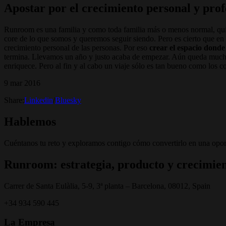
Apostar por el crecimiento personal y pro
Runroom es una familia y como toda familia más o menos normal, quier
core de lo que somos y queremos seguir siendo. Pero es cierto que en
crecimiento personal de las personas. Por eso
crear el espacio donde
termina. Llevamos un año y justo acaba de empezar. Aún queda mucho 
enriquece. Pero al fin y al cabo un viaje sólo es tan bueno como los c
9 mar 2016
Share:
Linkedin
/
Bluesky
Hablemos
Cuéntanos tu reto y exploramos contigo cómo convertirlo en una opor
Runroom: estrategia, producto y crecimien
Carrer de Santa Eulàlia, 5-9, 3ª planta – Barcelona, 08012, Spain
+34 934 590 445
La Empresa