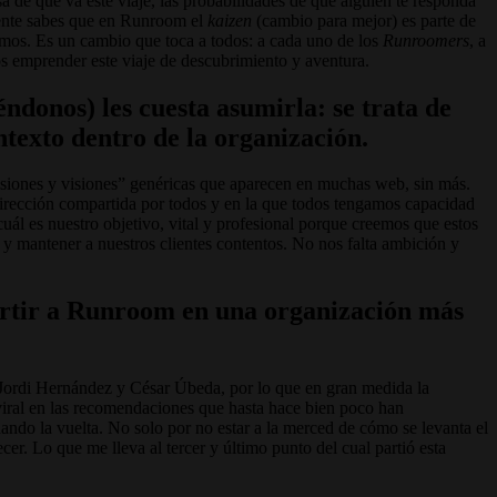
de qué va este viaje, las probabilidades de que alguien te responda
mente sabes que en Runroom el
kaizen
(cambio para mejor) es parte de
zamos. Es un cambio que toca a todos: a cada uno de los
Runroomers
, a
mos emprender este viaje de descubrimiento y aventura.
ndonos) les cuesta asumirla: se trata de
ontexto dentro de la organización.
isiones y visiones” genéricas que aparecen en muchas web, sin más.
irección compartida por todos y en la que todos tengamos capacidad
cuál es nuestro objetivo, vital y profesional porque creemos que estos
 y mantener a nuestros clientes contentos. No nos falta ambición y
vertir a Runroom en una organización más
 Jordi Hernández y César Úbeda, por lo que en gran medida la
viral en las recomendaciones que hasta hace bien poco han
dando la vuelta. No solo por no estar a la merced de cómo se levanta el
r. Lo que me lleva al tercer y último punto del cual partió esta