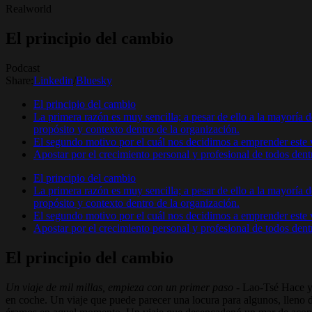
Realworld
El principio del cambio
Podcast
Share:
Linkedin
/
Bluesky
El principio del cambio
La primera razón es muy sencilla; a pesar de ello a la mayoría de
propósito y contexto dentro de la organización.
El segundo motivo por el cuál nos decidimos a emprender este v
Apostar por el crecimiento personal y profesional de todos de
El principio del cambio
La primera razón es muy sencilla; a pesar de ello a la mayoría de
propósito y contexto dentro de la organización.
El segundo motivo por el cuál nos decidimos a emprender este v
Apostar por el crecimiento personal y profesional de todos de
El principio del cambio
Un viaje de mil millas, empieza con un primer paso
- Lao-Tsé Hace ya
en coche. Un viaje que puede parecer una locura para algunos, lleno 