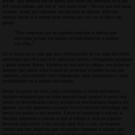
puede" que también era un sueño que venía del principio de la era
del conocimiento, que era el "self made man". No era una self made
woman. Tenía, por supuesto, un discurso de género. Pero ese
hombre hecho a sí mismo tiene mucho que ver con el chico del
garaje.
Hay empresas que no pueden contratar el talento que
necesitan porque ese talento no está dispuesto a casarse
con ellas.
En el fondo no es más que una reelaboración de ese mito del sueño
americano que dice que si te esfuerzas mucho, conseguirás prosperar
y ganar mucho dinero. Estamos en una nueva cultura, con todas las
trampas que puede tener a nivel de perpetuar el orden social, por
supuesto, pero también están emergiendo otras necesidades y otras
posibilidades en el mundo del trabajo.
Desde mi punto de vista, están cambiando el modo del trabajo,
también empujado por un tema generacional, porque la gente más
joven, en determinadas clases sociales en determinados lugares del
planeta, no está dispuesta a casarse con el concepto del trabajo que
tenían sus padres o sus abuelos. Entonces empiezan a valorar la
libertad, empiezan a valorar el que el trabajo te deja un espacio
personal para crecer y eso ya está aquí. Eso, o sea, ya estamos
viendo que hay empresas que no pueden contratar el talento que
necesitan porque ese talento no está dispuesto a casarse con ellos.