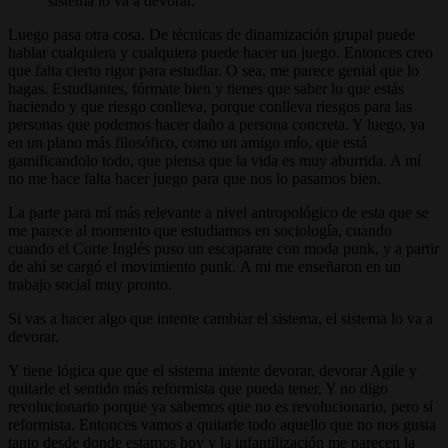
sistema lo va a devorar.
Luego pasa otra cosa. De técnicas de dinamización grupal puede
hablar cualquiera y cualquiera puede hacer un juego. Entonces creo
que falta cierto rigor para estudiar. O sea, me parece genial que lo
hagas. Estudiantes, fórmate bien y tienes que saber lo que estás
haciendo y que riesgo conlleva, porque conlleva riesgos para las
personas que podemos hacer daño a persona concreta. Y luego, ya
en un plano más filosófico, como un amigo mío, que está
gamificandolo todo, que piensa que la vida es muy aburrida. A mí
no me hace falta hacer juego para que nos lo pasamos bien.
La parte para mí más relevante a nivel antropológico de esta que se
me parece al momento que estudiamos en sociología, cuando
cuando el Corte Inglés puso un escaparate con moda punk, y a partir
de ahí se cargó el movimiento punk. A mi me enseñaron en un
trabajo social muy pronto.
Si vas a hacer algo que intente cambiar el sistema, el sistema lo va a
devorar.
Y tiene lógica que que el sistema intente devorar, devorar Agile y
quitarle el sentido más reformista que pueda tener. Y no digo
revolucionario porque ya sabemos que no es revolucionario, pero sí
reformista. Entonces vamos a quitarle todo aquello que no nos gusta
tanto desde donde estamos hoy y la infantilización me parecen la