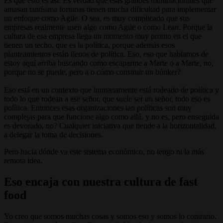
Es que esto es así. Es verdad que esas grandes multinacionales que
amasan tantísima fortunas tienen mucha dificultad para implementar
un enfoque como Agile. O sea, es muy complicado que sus
empresas realmente usen algo como Agile o como Lean. Porque la
cultura de esa empresa llega un momento muy pronto en el que
tienen un techo, que es la política, porque además esos
planteamientos están llenos de política. Eso, eso que hablamos de
estoy aquí arriba buscando como escaparme a Marte o a Marte, no,
porque no se puede, pero a o cómo construir un búnker?
Eso está en un contexto que humanamente está rodeado de política y
todo lo que rodean a ese señor, que suele ser un señor, todo eso es
política. Entonces esas organizaciones tan políticas son muy
complejas para que funcione algo como allá, y no es, pero enseguida
es devorado, no? Cualquier iniciativa que tiende a la horizontalidad,
a delegar la toma de decisiones.
Pero hacia dónde va este sistema económico, no tengo ni la más
remota idea.
Eso encaja con nuestra cultura de fast
food
Yo creo que somos muchas cosas y somos eso y somos lo contrario.