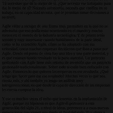
Tú necesitas que dé lo mejor de sí. ¿Que necesita ese trabajador para
dar lo mejor de sí? Necesita autonomía, necesita que confíen en su
trabajo, en su capacidad técnica, que le permitan tomar decisiones a
su nivel.
Agile viene a recoger de una forma muy prematura en la que no se
adivinaba que eso podía estar ocurriendo en el mundo y mucho
menos en el mundo de la industria tecnológica. Y de pronto tenía
sentido y muy interesante cuando hablábamos de la parte ideal,
como se ha extendido Agile, cómo se ha adoptado con esa
velocidad, como muchas empresas decidieron que iban a pasar por
Agile. Desde mi punto de vista hay una idea y una parte material, y
es que estamos dando resultado en la parte material. Un proyecto
gestionado con Agile tiene más retorno de inversión que un proyecto
gestionado tradicionalmente. Sobre todo si están bien enfocado con
Agile. Entonces lo que quieren las empresas es ese resultado. ¿Qué
tengo que hacer para dar ese resultado? Muchas veces lo que nos
cuesta más, y ahí también yo tengo un análisis muy
intergeneracional, es que desde la capa de dirección de las empresas
les cuesta comprar la idea.
Y ese es muchas veces el techo que tenemos en la implantación de
Agile, porque mi hipótesis es que Agile él pertenece a esta
generación del siglo 21, a nivel de ideas, pertenece a a estas nuevas
generaciones que vienen que desde el final del siglo 20 y ahora a