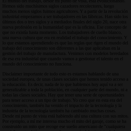
El mundo del trabajo, desde mi punto de vista, está evolucionando.
Hemos sido muchísimos siglos cazadores recolectores, luego
muchos menos siglos fuimos agricultores. Y a partir de la revolución
industrial empezamos a ser trabajadores en las fábricas. Han sido los
últimos dos o tres siglos y a mediados finales del siglo 20, nace otra
nueva profesión en la humanidad que es la oficina. Ese concepto de
que no existía hasta momento. Los trabajadores de cuello blanco,
una nueva cultura que era en realidad el trabajo del conocimiento. Y
lo que estamos aprendiendo es que las reglas que rigen el mundo del
trabajo del conocimiento son diferentes a las que aplicaban en la
gestión del trabajo de manufactura. Venimos con modelos heredados
de esa era industrial que cuando vamos a gestionar el talento en el
mundo del conocimiento no funciona.
Disclaimer importante de todo esto es estamos hablando de una
sociedad europea, de unas clases sociales que hemos tenido acceso a
la educación. Es decir, nada de lo que hablemos hoy aquí va a ser
generalizable a toda la población, en cualquier parte del mundo, ni a
todas las clases sociales. Hay que tener una serie de oportunidades
para tener acceso a un tipo de trabajo. Yo creo que en esta era del
conocimiento, también ha venido el impacto de la tecnología y la
industria de la tecnología también ha cambiado muchas cosas.
Desde mi punto de vista está habiendo ahí una cultura con sus mitos.
Por ejemplo, a mí me interesa mucho el mito del garaje, como se ha
construido un mito que recoge ese sueño americano de "cualquiera