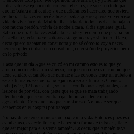
Y entonces todo paró. Me operaron, tuve una baja y yo sentía que
había sido ese ejercicio de contener el estrés, de sujetarlo todo para
que no bajara a mi equipo y que pudiéramos hacer algo que tuviera
sentido. Entonces empecé a buscar, sabía que no quería volver a esa
vida de vivír fuera de Madrid, iba a Madrid todos los días, trabajaba
con mucha presión, volvía de noche a casa, al día siguiente igual...
Sabía que no. Entonces estaba buscando y recuerdo que pasaba por
Castellana y veía las consultoras esta grande y yo sin tener ni idea,
decía quiero trabajar en consultoría y no sé cómo lo voy a hacer,
pero yo quiero trabajar en consultoría, en gestión de proyectos pero
en lo privado.
Hasta que un día Agile se cruzó en mi camino esto es lo que yo
ahora quiero dedicar mi esfuerzo, porque creo que es el cambio que
tiene sentido, el cambio que permite a las personas tener un trabajo a
escala humana. es que no trabajamos a escala humana. Cuando
trabajas 10, 12 horas al día, son unas condiciones deplorables, con
lesiones de por vida, con gente que se que se mata trabajando
literalmente, que se muere trabajando por accidente o por
agotamiento. Creo que hay que cambiar eso. No puede ser que
acabemos en el hospital por trabajar.
No hay dinero en el mundo que pague una vida. Entonces pues esa
es mi causa, es decir, tiene que haber otra forma de trabajar y tiene
que ser mejor para el sistema también. Es decir, que también te va
como empresario, también te va a reportar más beneficios que