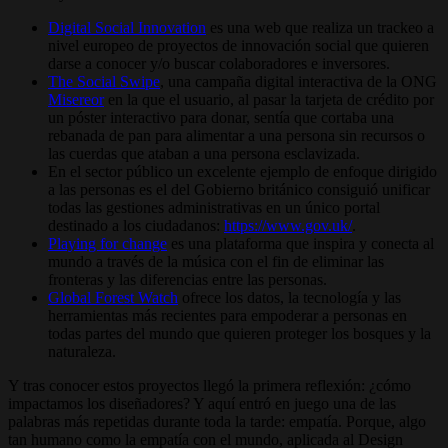
Digital Social Innovation
es una web que realiza un trackeo a
nivel europeo de proyectos de innovación social que quieren
darse a conocer y/o buscar colaboradores e inversores.
The Social Swipe
, una campaña digital interactiva de la ONG
Misereor
en la que el usuario, al pasar la tarjeta de crédito por
un póster interactivo para donar, sentía que cortaba una
rebanada de pan para alimentar a una persona sin recursos o
las cuerdas que ataban a una persona esclavizada.
En el sector público un excelente ejemplo de enfoque dirigido
a las personas es el del Gobierno británico consiguió unificar
todas las gestiones administrativas en un único portal
destinado a los ciudadanos:
https://www.gov.uk/
.
Playing for change
es una plataforma que inspira y conecta al
mundo a través de la música con el fin de eliminar las
fronteras y las diferencias entre las personas.
Global Forest Watch
ofrece los datos, la tecnología y las
herramientas más recientes para empoderar a personas en
todas partes del mundo que quieren proteger los bosques y la
naturaleza.
Y tras conocer estos proyectos llegó la primera reflexión: ¿cómo
impactamos los diseñadores? Y aquí entró en juego una de las
palabras más repetidas durante toda la tarde: empatía. Porque, algo
tan humano como la empatía con el mundo, aplicada al Design