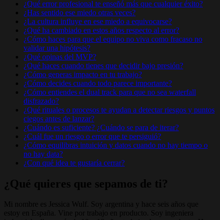
¿Qué error profesional te enseñó más que cualquier éxito?
¿Has sentido ese miedo otras veces?
¿La cultura influye en ese miedo a equivocarse?
¿Qué ha cambiado en estos años respecto al error?
¿Cómo haces para que el equipo no viva como fracaso no
validar una hipótesis?
¿Qué opinas del MVP?
¿Qué haces cuando tienes que decidir bajo presión?
¿Cómo generas impacto en tu trabajo?
¿Cómo decides cuando todo parece importante?
¿Cómo entiendes el dual track para que no sea waterfall
disfrazado?
¿Qué rituales o procesos te ayudan a detectar riesgos y puntos
ciegos antes de lanzar?
¿Cuándo es suficiente? ¿Cuándo se para de iterar?
¿Cuál fue un riesgo o error que te persiguió?
¿Cómo equilibras intuición y datos cuando no hay tiempo o
no hay data?
¿Con qué idea te gustaría cerrar?
¿Qué quieres que sepamos de ti?
Mi nombre es Jessica Wulf. Soy argentina y hace seis años que
estoy en España. Vine por trabajo en producto. Soy ingeniera