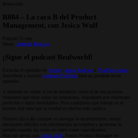
Realworld
R084 – La cara B del Product
Management, con Jesica Wulf
Podcast 51 min
Share:
Linkedin
/
Bluesky
¡Sigue el podcast Realworld!
Escucha el episodio en
Spotify
, ⁠⁠
Apple Podcast
⁠⁠ o ⁠⁠
YouTube Music
.
Suscríbete a nuestro
canal en YouTube
para no perderte ni un
episodio
A menudo se vende el rol de producto como el de esa persona
visionaria que tiene todas las respuestas, respaldada por
roadmaps
perfectos y datos irrefutables. Pero cualquiera que trabaje en el
mundo real sabe que la verdad es mucho más caótica.
Nuestro día a día consiste en navegar la incertidumbre, tomar
decisiones difíciles con información incompleta y gestionar la
presión cuando las cosas no salen como esperábamos.
Hoy me siento con
Jesica Wulf
, Senior Product Manager en