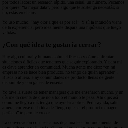
por todos lados: un research rápido, una señal, un número. Pecamos
por querer “la mejor data”, pero algo que te sostenga necesitás; si
no, estás en el aire.
Yo uso mucho: “hay olor a que es por acá”. Y sí: la intuición viene
de la experiencia, pero idealmente dispara una hipótesis que luego
validás.
¿Con qué idea te gustaría cerrar?
Hay algo cultural y humano sobre el fracaso y cómo enfrentar
situaciones difíciles que tenemos que seguir explorando. Y para mí
es clave aprender en comunidad. Mucha gente me dice: “en mi
empresa no se hace bien producto, no tengo de quién aprender”.
Buscalo afuera. Hay comunidades de producto llenas de gente
disponible y con ganas de enseñar.
Yo tuve la suerte de tener managers que me enseñaron mucho, y un
día me di cuenta de que no a todo el mundo le pasa. Ahí dije: así
como me llegó a mí, tengo que ayudar a otros. Pedir ayuda, salir
afuera, correrse de la idea de “tengo que ser el product manager
perfecto” te permite crecer.
La conversación con Jesica nos deja una lección fundamental de
pragmatismo y resiliencia. El verdadero seniority en producto no se