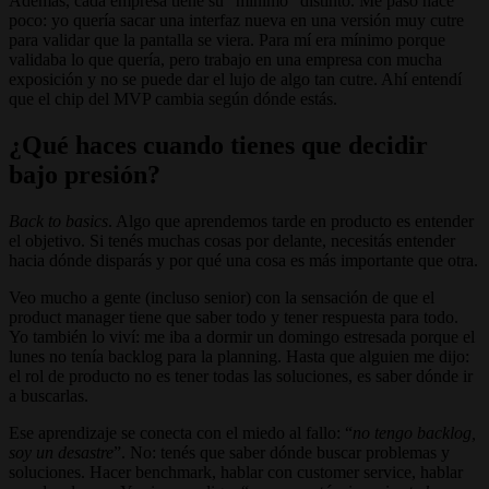
Además, cada empresa tiene su “mínimo” distinto. Me pasó hace
poco: yo quería sacar una interfaz nueva en una versión muy cutre
para validar que la pantalla se viera. Para mí era mínimo porque
validaba lo que quería, pero trabajo en una empresa con mucha
exposición y no se puede dar el lujo de algo tan cutre. Ahí entendí
que el chip del MVP cambia según dónde estás.
¿Qué haces cuando tienes que decidir
bajo presión?
Back to basics
. Algo que aprendemos tarde en producto es entender
el objetivo. Si tenés muchas cosas por delante, necesitás entender
hacia dónde disparás y por qué una cosa es más importante que otra.
Veo mucho a gente (incluso senior) con la sensación de que el
product manager tiene que saber todo y tener respuesta para todo.
Yo también lo viví: me iba a dormir un domingo estresada porque el
lunes no tenía backlog para la planning. Hasta que alguien me dijo:
el rol de producto no es tener todas las soluciones, es saber dónde ir
a buscarlas.
Ese aprendizaje se conecta con el miedo al fallo: “
no tengo backlog,
soy un desastre
”. No: tenés que saber dónde buscar problemas y
soluciones. Hacer benchmark, hablar con customer service, hablar