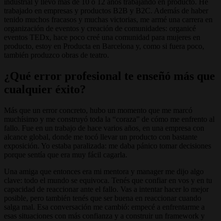
industrial y llevo más de 10 o 12 años trabajando en producto. He
trabajado en empresas y productos B2B y B2C. Además de haber
tenido muchos fracasos y muchas victorias, me armé una carrera en
organización de eventos y creación de comunidades: organicé
eventos TEDx, hace poco creé una comunidad para mujeres en
producto, estoy en Producta en Barcelona y, como si fuera poco,
también produzco obras de teatro.
¿Qué error profesional te enseñó más que
cualquier éxito?
Más que un error concreto, hubo un momento que me marcó
muchísimo y me construyó toda la “coraza” de cómo me enfrento al
fallo. Fue en un trabajo de hace varios años, en una empresa con
alcance global, donde me tocó llevar un producto con bastante
exposición. Yo estaba paralizada: me daba pánico tomar decisiones
porque sentía que era muy fácil cagarla.
Una amiga que entonces era mi mentora y manager me dijo algo
clave: todo el mundo se equivoca. Tenés que confiar en vos y en tu
capacidad de reaccionar ante el fallo. Vas a intentar hacer lo mejor
posible, pero también tenés que ser buena en reaccionar cuando
salga mal. Esa conversación me cambió: empecé a enfrentarme a
esas situaciones con más confianza y a construir un framework y