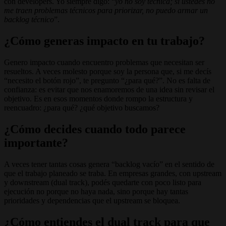
con developers. Yo siempre digo: “
yo no soy técnica; si ustedes no
me traen problemas técnicos para priorizar, no puedo armar un
backlog técnico
”.
¿Cómo generas impacto en tu trabajo?
Genero impacto cuando encuentro problemas que necesitan ser
resueltos. A veces molesto porque soy la persona que, si me decís
“necesito el botón rojo”, te pregunto “¿para qué?”. No es falta de
confianza: es evitar que nos enamoremos de una idea sin revisar el
objetivo. Es en esos momentos donde rompo la estructura y
reencuadro: ¿para qué? ¿qué objetivo buscamos?
¿Cómo decides cuando todo parece
importante?
A veces tener tantas cosas genera “backlog vacío” en el sentido de
que el trabajo planeado se traba. En empresas grandes, con upstream
y downstream (dual track), podés quedarte con poco listo para
ejecución no porque no haya nada, sino porque hay tantas
prioridades y dependencias que el upstream se bloquea.
¿Cómo entiendes el dual track para que