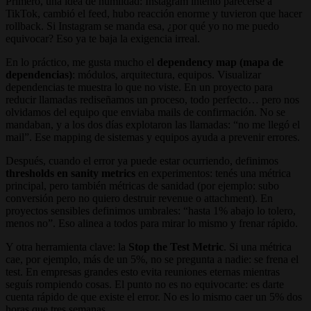
Primero, una idea de humildad: Instagram intentó parecerse a
TikTok, cambió el feed, hubo reacción enorme y tuvieron que hacer
rollback. Si Instagram se manda esa, ¿por qué yo no me puedo
equivocar? Eso ya te baja la exigencia irreal.
En lo práctico, me gusta mucho el
dependency map (mapa de
dependencias)
: módulos, arquitectura, equipos. Visualizar
dependencias te muestra lo que no viste. En un proyecto para
reducir llamadas rediseñamos un proceso, todo perfecto… pero nos
olvidamos del equipo que enviaba mails de confirmación. No se
mandaban, y a los dos días explotaron las llamadas: “no me llegó el
mail”. Ese mapping de sistemas y equipos ayuda a prevenir errores.
Después, cuando el error ya puede estar ocurriendo, definimos
thresholds en sanity metrics
en experimentos: tenés una métrica
principal, pero también métricas de sanidad (por ejemplo: subo
conversión pero no quiero destruir revenue o attachment). En
proyectos sensibles definimos umbrales: “hasta 1% abajo lo tolero,
menos no”. Eso alinea a todos para mirar lo mismo y frenar rápido.
Y otra herramienta clave: la
Stop the Test Metric
. Si una métrica
cae, por ejemplo, más de un 5%, no se pregunta a nadie: se frena el
test. En empresas grandes esto evita reuniones eternas mientras
seguís rompiendo cosas. El punto no es no equivocarte: es darte
cuenta rápido de que existe el error. No es lo mismo caer un 5% dos
horas que tres semanas.