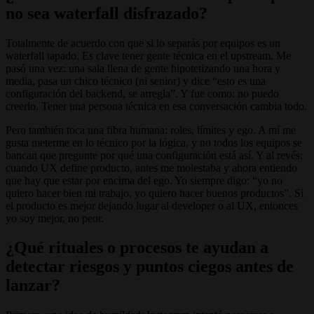
no sea waterfall disfrazado?
Totalmente de acuerdo con que si lo separás por equipos es un
waterfall tapado. Es clave tener gente técnica en el upstream. Me
pasó una vez: una sala llena de gente hipotetizando una hora y
media, pasa un chico técnico (ni senior) y dice “esto es una
configuración del backend, se arregla”. Y fue como: no puedo
creerlo. Tener una persona técnica en esa conversación cambia todo.
Pero también toca una fibra humana: roles, límites y ego. A mí me
gusta meterme en lo técnico por la lógica, y no todos los equipos se
bancan que pregunte por qué una configuración está así. Y al revés:
cuando UX define producto, antes me molestaba y ahora entiendo
que hay que estar por encima del ego. Yo siempre digo: “yo no
quiero hacer bien mi trabajo, yo quiero hacer buenos productos”. Si
el producto es mejor dejando lugar al developer o al UX, entonces
yo soy mejor, no peor.
¿Qué rituales o procesos te ayudan a
detectar riesgos y puntos ciegos antes de
lanzar?