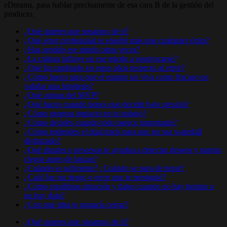
eDreams, para hablar precisamente de esa cara B de la gestión del
producto.
¿Qué quieres que sepamos de ti?
¿Qué error profesional te enseñó más que cualquier éxito?
¿Has sentido ese miedo otras veces?
¿La cultura influye en ese miedo a equivocarse?
¿Qué ha cambiado en estos años respecto al error?
¿Cómo haces para que el equipo no viva como fracaso no
validar una hipótesis?
¿Qué opinas del MVP?
¿Qué haces cuando tienes que decidir bajo presión?
¿Cómo generas impacto en tu trabajo?
¿Cómo decides cuando todo parece importante?
¿Cómo entiendes el dual track para que no sea waterfall
disfrazado?
¿Qué rituales o procesos te ayudan a detectar riesgos y puntos
ciegos antes de lanzar?
¿Cuándo es suficiente? ¿Cuándo se para de iterar?
¿Cuál fue un riesgo o error que te persiguió?
¿Cómo equilibras intuición y datos cuando no hay tiempo o
no hay data?
¿Con qué idea te gustaría cerrar?
¿Qué quieres que sepamos de ti?