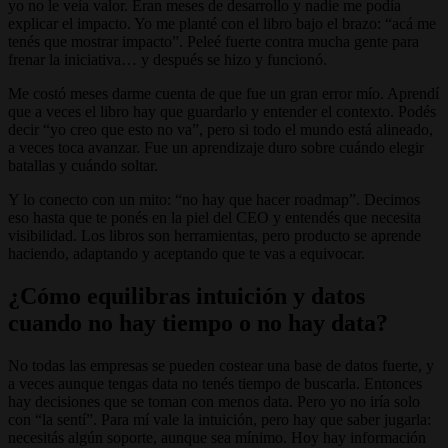
yo no le veía valor. Eran meses de desarrollo y nadie me podía
explicar el impacto. Yo me planté con el libro bajo el brazo: “acá me
tenés que mostrar impacto”. Peleé fuerte contra mucha gente para
frenar la iniciativa… y después se hizo y funcionó.
Me costó meses darme cuenta de que fue un gran error mío. Aprendí
que a veces el libro hay que guardarlo y entender el contexto. Podés
decir “yo creo que esto no va”, pero si todo el mundo está alineado,
a veces toca avanzar. Fue un aprendizaje duro sobre cuándo elegir
batallas y cuándo soltar.
Y lo conecto con un mito: “no hay que hacer roadmap”. Decimos
eso hasta que te ponés en la piel del CEO y entendés que necesita
visibilidad. Los libros son herramientas, pero producto se aprende
haciendo, adaptando y aceptando que te vas a equivocar.
¿Cómo equilibras intuición y datos
cuando no hay tiempo o no hay data?
No todas las empresas se pueden costear una base de datos fuerte, y
a veces aunque tengas data no tenés tiempo de buscarla. Entonces
hay decisiones que se toman con menos data. Pero yo no iría solo
con “la sentí”. Para mí vale la intuición, pero hay que saber jugarla:
necesitás algún soporte, aunque sea mínimo. Hoy hay información