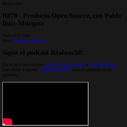
Realworld
R079 - Producto Open Source, con Pablo
Ruiz-Múzquiz
Podcast 52 min
Share:
Linkedin
/
Bluesky
Sigue el podcast Realworld!
Escucha el episodio en
Spotify
, ⁠⁠
Apple Podcast
⁠⁠ o ⁠⁠
YouTube Music
.
Suscríbete a nuestro
canal en YouTube
para no perderte ni un
episodio.