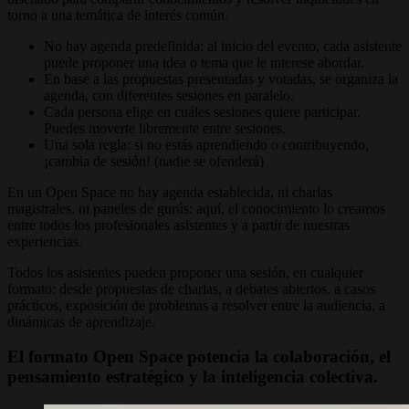
torno a una temática de interés común.
No hay agenda predefinida: al inicio del evento, cada asistente
puede proponer una idea o tema que le interese abordar.
En base a las propuestas presentadas y votadas, se organiza la
agenda, con diferentes sesiones en paralelo.
Cada persona elige en cuáles sesiones quiere participar.
Puedes moverte libremente entre sesiones.
Una sola regla: si no estás aprendiendo o contribuyendo,
¡cambia de sesión! (nadie se ofenderá)
En un Open Space no hay agenda establecida, ni charlas
magistrales, ni paneles de gurús: aquí, el conocimiento lo creamos
entre todos los profesionales asistentes y a partir de nuestras
experiencias.
Todos los asistentes pueden proponer una sesión, en cualquier
formato: desde propuestas de charlas, a debates abiertos, a casos
prácticos, exposición de problemas a resolver entre la audiencia, a
dinámicas de aprendizaje.
El formato Open Space potencia la colaboración, el
pensamiento estratégico y la inteligencia colectiva.