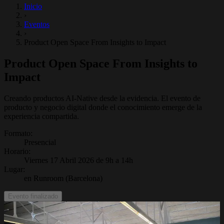
Inicio
›
Eventos
›
Product Open Space From Insights to Impact
Product Open Space From Insights to
Impact
Creando productos AI-Native desde la evidencia. El evento de
producto y negocio digital donde el conocimiento emerge de la
experiencia compartida.
Formato
:
Presencial
Horario
:
Viernes 17 Abril 2026 de 9h a 14h
Lugar
:
en Runroom (Barcelona)
Evento finalizado