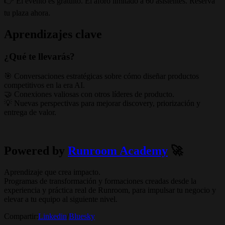
👉 El evento es gratuito. El aforo limitado a 60 asistentes. Reserva
tu plaza ahora.
Aprendizajes clave
¿Qué te llevarás?
🎯 Conversaciones estratégicas sobre cómo diseñar productos
competitivos en la era AI.
🤝 Conexiones valiosas con otros líderes de producto.
💡 Nuevas perspectivas para mejorar discovery, priorización y
entrega de valor.
Powered by
Runroom Academy
🚀
Aprendizaje que crea impacto.
Programas de transformación y formaciones creadas desde la
experiencia y práctica real de Runroom, para impulsar tu negocio y
elevar a tu equipo al siguiente nivel.
Compartir:
Linkedin
/
Bluesky