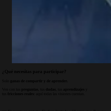
¿Qué necesitas para participar?
Solo
ganas de compartir y de aprender.
Ven con tus
preguntas
, tus
dudas
, tus
aprendizajes
y
tus
fricciones
reales
: aquí todas las visiones cuentan.