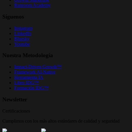
Runroom Academy
Síguenos
Instagram
LinkedIn
Bluesky
Youtube
Nuestra Metodología
Impact-Driven Growth™
Framework AI-Native
Herramienta IA
Libro IDG™
Formación IDG™
Newsletter
Certificaciones
Cumplimos con los más altos estándares de calidad y seguridad