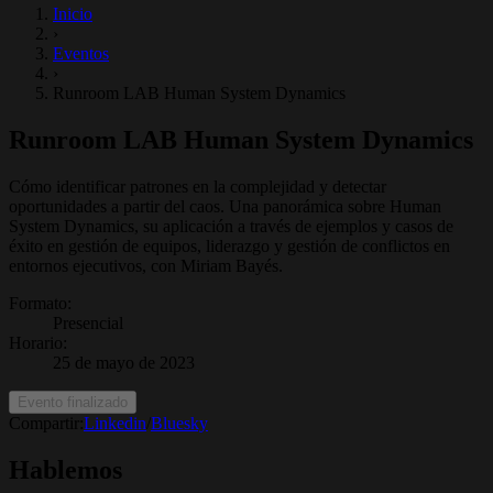
Inicio
›
Eventos
›
Runroom LAB Human System Dynamics
Runroom LAB Human System Dynamics
Cómo identificar patrones en la complejidad y detectar
oportunidades a partir del caos. Una panorámica sobre Human
System Dynamics, su aplicación a través de ejemplos y casos de
éxito en gestión de equipos, liderazgo y gestión de conflictos en
entornos ejecutivos, con Miriam Bayés.
Formato
:
Presencial
Horario
:
25 de mayo de 2023
Evento finalizado
Compartir:
Linkedin
/
Bluesky
Hablemos