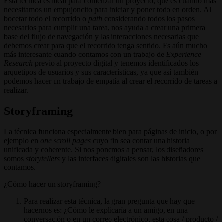
Esta técnica es ideal para comenzar un proyecto, que es cuando más
necesitamos un empujoncito para iniciar y poner todo en orden. Al
bocetar todo el recorrido o
path
considerando todos los pasos
necesarios para cumplir una tarea, nos ayuda a crear una primera
base del flujo de navegación y las interacciones necesarias que
debemos crear para que el recorrido tenga sentido. Es aún mucho
más interesante cuando contamos con un trabajo de
Experience
Research
previo al proyecto digital y tenemos identificados los
arquetipos de usuarios y sus características, ya que así también
podemos hacer un trabajo de empatía al crear el recorrido de tareas a
realizar.
Storyframing
La técnica funciona especialmente bien para páginas de inicio, o por
ejemplo en
one scroll pages
cuyo fin sea contar una historia
unificada y coherente. Si nos ponemos a pensar, los diseñadores
somos
storytellers
y las interfaces digitales son las historias que
contamos.
¿Cómo hacer un storyframing?
Para realizar esta técnica, la gran pregunta que hay que
hacernos es: ¿Cómo le explicaría a un amigo, en una
conversación o en un correo electrónico, esta cosa / producto /