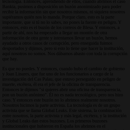
tecnología. Entonces, aprendiendo de ellos, cuando abrimos el caso
Bankia, pusimos a disposición un buzón anonimizado para poder
recibir la información sin que nosotros mismos, ni siquiera nosotros
supiéramos quién nos lo manda. Porque claro, esto es la parte
importante, que si tú no lo sabes, no pones la fuente en peligro. Y
entonces, esto es el buzón de los correos de Blesa. Y entonces, a
partir de ahí, nos ha empezado a llegar un montón de otra
información de otra gente y intentamos llevar un buzón, hemos
ayudado a otros casos de corrupción, pero enseguida fuimos
desportados y dijimos, pero si esto lo tiene que hacer la institución,
aquí nosotros no somos. Nos dábamos abasto con toda la corrupción
que hay.
Es que no puedes. Y entonces, cuando hubo el cambio de gobierno
y Joan Linares, que fue uno de los funcionarios a cargo de la
investigación del Cas Palau, que estuvo perseguido en peligro de
muerte, etcétera, él era el jefe de la oficina de transparencia.
Entonces le dijimos "si quieres abrir una oficina de transparencia,
pon un buzón anónimo". Él no es nada tecnológico, pero nos hizo
caso. Y entonces este buzón no lo abrimos realmente nosotros.
Nosotros hicimos la parte activista. La tecnología es de un grupo
activista que se llama Global Leaks. Este sistema, la combinación
entre nosotros, la parte activista y más legal, etcétera, y la institución
y Global Leaks dan estos buzones. Los primeros buzones
institucionales que hubieron en España los abrimos en el