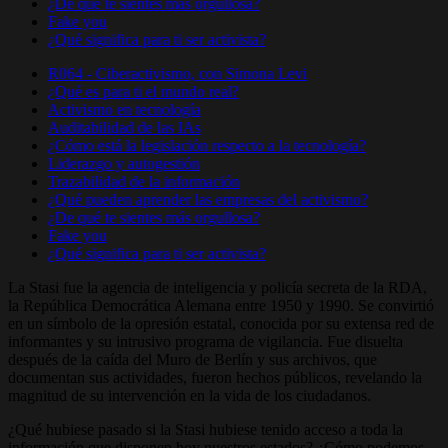
¿De qué te sientes más orgullosa?
Fake you
¿Qué significa para ti ser activista?
R064 - Ciberactivismo, con Simona Levi
¿Qué es para ti el mundo real?
Activismo en tecnología
Auditabilidad de las IAs
¿Cómo está la legislación respecto a la tecnología?
Liderazgo y autogestión
Trazabilidad de la información
¿Qué pueden aprender las empresas del activismo?
¿De qué te sientes más orgullosa?
Fake you
¿Qué significa para ti ser activista?
La Stasi fue la agencia de inteligencia y policía secreta de la RDA,
la República Democrática Alemana entre 1950 y 1990. Se convirtió
en un símbolo de la opresión estatal, conocida por su extensa red de
informantes y su intrusivo programa de vigilancia. Fue disuelta
después de la caída del Muro de Berlín y sus archivos, que
documentan sus actividades, fueron hechos públicos, revelando la
magnitud de su intervención en la vida de los ciudadanos.
¿Qué hubiese pasado si la Stasi hubiese tenido acceso a toda la
información que disponen hoy nuestros estados? ¿Cómo podemos