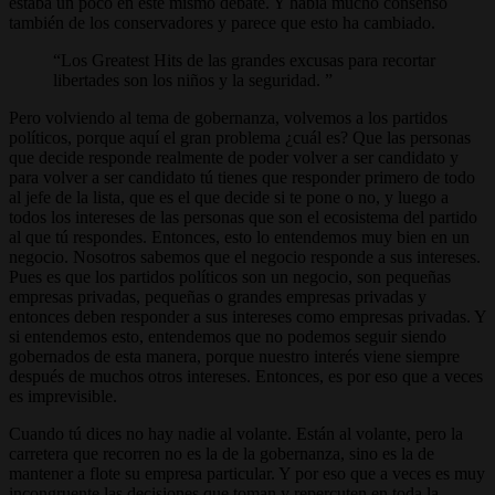
estaba un poco en este mismo debate. Y había mucho consenso
también de los conservadores y parece que esto ha cambiado.
Los Greatest Hits de las grandes excusas para recortar
libertades son los niños y la seguridad.
Pero volviendo al tema de gobernanza, volvemos a los partidos
políticos, porque aquí el gran problema ¿cuál es? Que las personas
que decide responde realmente de poder volver a ser candidato y
para volver a ser candidato tú tienes que responder primero de todo
al jefe de la lista, que es el que decide si te pone o no, y luego a
todos los intereses de las personas que son el ecosistema del partido
al que tú respondes. Entonces, esto lo entendemos muy bien en un
negocio. Nosotros sabemos que el negocio responde a sus intereses.
Pues es que los partidos políticos son un negocio, son pequeñas
empresas privadas, pequeñas o grandes empresas privadas y
entonces deben responder a sus intereses como empresas privadas. Y
si entendemos esto, entendemos que no podemos seguir siendo
gobernados de esta manera, porque nuestro interés viene siempre
después de muchos otros intereses. Entonces, es por eso que a veces
es imprevisible.
Cuando tú dices no hay nadie al volante. Están al volante, pero la
carretera que recorren no es la de la gobernanza, sino es la de
mantener a flote su empresa particular. Y por eso que a veces es muy
incongruente las decisiones que toman y repercuten en toda la