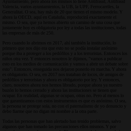
Ayuntamiento, pero ahora los mismos lo tiene Antifraud, Antifraud
Valencia, varios ayuntamientos, la UB, la UPF, Ferrocarriles, la
Generalitat. O sea, hay más de 20 que tienen el mismo modelo. Y
ahora la OECD, aquí en Cataluña, reproducirá exactamente el
mismo. O sea, que ya hemos abierto un camino de una cosa que
justamente hoy es obligatoria por ley a todas las instituciones, todas
las empresas de más de 250.
Pero cuando lo abrimos en 2017, ahí también la institución, lo
primero que nos dijo era que esto no se podía instalar anónimo
porque iba a proteger a los pedófilos y a los terroristas. Entonces los
niños otra vez. Y entonces nosotros le dijimos, "vamos a publicar
esto en los medios de comunicación y vamos a abrir un debate sobre
esto". Entonces, enseguida nos dejaron ponerlo en marcha. Y ahora
es obligatorio. O sea, en 2017 nos trataban de locos, de amigos de
pedófilos y terroristas y ahora es obligatorio por ley. Y entonces,
claro, nosotros ahora nos hemos librado, porque ahora ya nuestro
buzón lo hemos cerrado y ahora las instituciones se tienen que
ocupar. En realidad, algunas se ocupan, otras no. Pero al menos lo
que garantizamos con estos instrumentos es que es anónimo. O sea,
la persona se protege sola, no con el paternalismo de yo denuncio y
debo fiarme que no digan mi nombre a la otra parte.
Todas las personas que han alertado han tenido problemas, salvo
algunos que han tomado las precauciones ellos mismos. Y por