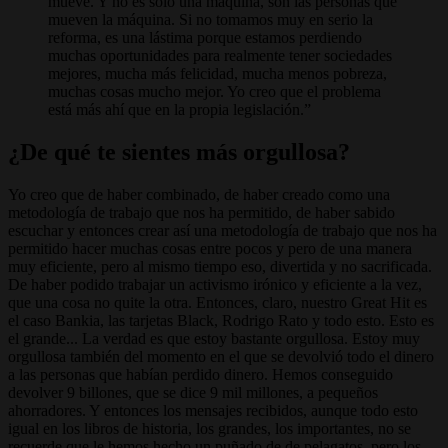
mueve. Y no es solo una máquina, son las personas que
mueven la máquina. Si no tomamos muy en serio la
reforma, es una lástima porque estamos perdiendo
muchas oportunidades para realmente tener sociedades
mejores, mucha más felicidad, mucha menos pobreza,
muchas cosas mucho mejor. Yo creo que el problema
está más ahí que en la propia legislación.
¿De qué te sientes más orgullosa?
Yo creo que de haber combinado, de haber creado como una
metodología de trabajo que nos ha permitido, de haber sabido
escuchar y entonces crear así una metodología de trabajo que nos ha
permitido hacer muchas cosas entre pocos y pero de una manera
muy eficiente, pero al mismo tiempo eso, divertida y no sacrificada.
De haber podido trabajar un activismo irónico y eficiente a la vez,
que una cosa no quite la otra. Entonces, claro, nuestro Great Hit es
el caso Bankia, las tarjetas Black, Rodrigo Rato y todo esto. Esto es
el grande... La verdad es que estoy bastante orgullosa. Estoy muy
orgullosa también del momento en el que se devolvió todo el dinero
a las personas que habían perdido dinero. Hemos conseguido
devolver 9 billones, que se dice 9 mil millones, a pequeños
ahorradores. Y entonces los mensajes recibidos, aunque todo esto
igual en los libros de historia, los grandes, los importantes, no se
recuerde que le hemos hecho un puñado de de pelagatos, pero los