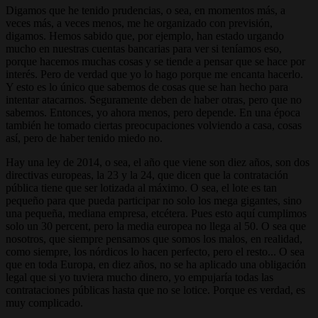
Digamos que he tenido prudencias, o sea, en momentos más, a
veces más, a veces menos, me he organizado con previsión,
digamos. Hemos sabido que, por ejemplo, han estado urgando
mucho en nuestras cuentas bancarias para ver si teníamos eso,
porque hacemos muchas cosas y se tiende a pensar que se hace por
interés. Pero de verdad que yo lo hago porque me encanta hacerlo.
Y esto es lo único que sabemos de cosas que se han hecho para
intentar atacarnos. Seguramente deben de haber otras, pero que no
sabemos. Entonces, yo ahora menos, pero depende. En una época
también he tomado ciertas preocupaciones volviendo a casa, cosas
así, pero de haber tenido miedo no.
Hay una ley de 2014, o sea, el año que viene son diez años, son dos
directivas europeas, la 23 y la 24, que dicen que la contratación
pública tiene que ser lotizada al máximo. O sea, el lote es tan
pequeño para que pueda participar no solo los mega gigantes, sino
una pequeña, mediana empresa, etcétera. Pues esto aquí cumplimos
solo un 30 percent, pero la media europea no llega al 50. O sea que
nosotros, que siempre pensamos que somos los malos, en realidad,
como siempre, los nórdicos lo hacen perfecto, pero el resto... O sea
que en toda Europa, en diez años, no se ha aplicado una obligación
legal que si yo tuviera mucho dinero, yo empujaría todas las
contrataciones públicas hasta que no se lotice. Porque es verdad, es
muy complicado.