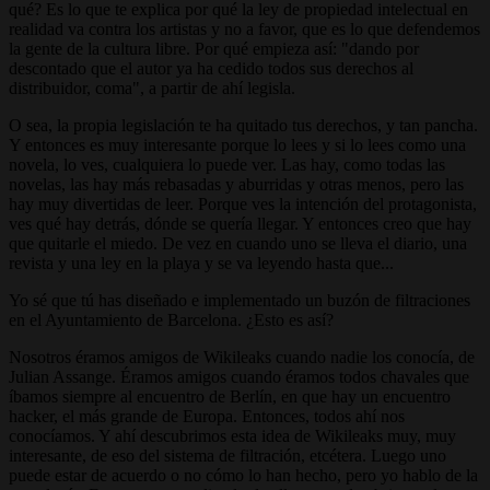
qué? Es lo que te explica por qué la ley de propiedad intelectual en
realidad va contra los artistas y no a favor, que es lo que defendemos
la gente de la cultura libre. Por qué empieza así: "dando por
descontado que el autor ya ha cedido todos sus derechos al
distribuidor, coma", a partir de ahí legisla.
O sea, la propia legislación te ha quitado tus derechos, y tan pancha.
Y entonces es muy interesante porque lo lees y si lo lees como una
novela, lo ves, cualquiera lo puede ver. Las hay, como todas las
novelas, las hay más rebasadas y aburridas y otras menos, pero las
hay muy divertidas de leer. Porque ves la intención del protagonista,
ves qué hay detrás, dónde se quería llegar. Y entonces creo que hay
que quitarle el miedo. De vez en cuando uno se lleva el diario, una
revista y una ley en la playa y se va leyendo hasta que...
Yo sé que tú has diseñado e implementado un buzón de filtraciones
en el Ayuntamiento de Barcelona. ¿Esto es así?
Nosotros éramos amigos de Wikileaks cuando nadie los conocía, de
Julian Assange. Éramos amigos cuando éramos todos chavales que
íbamos siempre al encuentro de Berlín, en que hay un encuentro
hacker, el más grande de Europa. Entonces, todos ahí nos
conocíamos. Y ahí descubrimos esta idea de Wikileaks muy, muy
interesante, de eso del sistema de filtración, etcétera. Luego uno
puede estar de acuerdo o no cómo lo han hecho, pero yo hablo de la