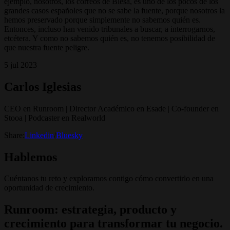
ejemplo, nosotros, los correos de Blesa, es uno de los pocos de los
grandes casos españoles que no se sabe la fuente, porque nosotros la
hemos preservado porque simplemente no sabemos quién es.
Entonces, incluso han venido tribunales a buscar, a interrogarnos,
etcétera. Y como no sabemos quién es, no tenemos posibilidad de
que nuestra fuente peligre.
5 jul 2023
Carlos Iglesias
CEO en Runroom | Director Académico en Esade | Co-founder en
Stooa | Podcaster en Realworld
Share:
Linkedin
/
Bluesky
Hablemos
Cuéntanos tu reto y exploramos contigo cómo convertirlo en una
oportunidad de crecimiento.
Runroom: estrategia, producto y
crecimiento para transformar tu negocio.