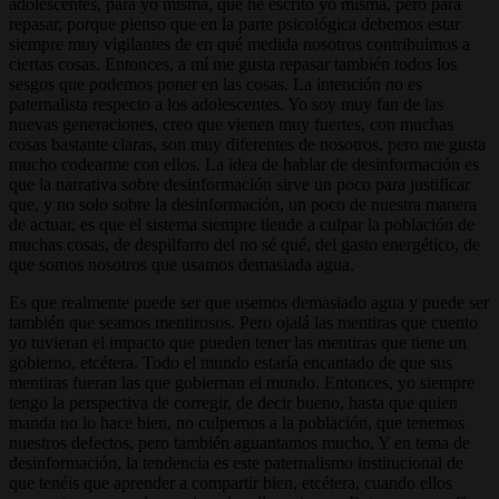
adolescentes, para yo misma, que he escrito yo misma, pero para
repasar, porque pienso que en la parte psicológica debemos estar
siempre muy vigilantes de en qué medida nosotros contribuimos a
ciertas cosas. Entonces, a mí me gusta repasar también todos los
sesgos que podemos poner en las cosas. La intención no es
paternalista respecto a los adolescentes. Yo soy muy fan de las
nuevas generaciones, creo que vienen muy fuertes, con muchas
cosas bastante claras, son muy diferentes de nosotros, pero me gusta
mucho codearme con ellos. La idea de hablar de desinformación es
que la narrativa sobre desinformación sirve un poco para justificar
que, y no solo sobre la desinformación, un poco de nuestra manera
de actuar, es que el sistema siempre tiende a culpar la población de
muchas cosas, de despilfarro del no sé qué, del gasto energético, de
que somos nosotros que usamos demasiada agua.
Es que realmente puede ser que usemos demasiado agua y puede ser
también que seamos mentirosos. Pero ojalá las mentiras que cuento
yo tuvieran el impacto que pueden tener las mentiras que tiene un
gobierno, etcétera. Todo el mundo estaría encantado de que sus
mentiras fueran las que gobiernan el mundo. Entonces, yo siempre
tengo la perspectiva de corregir, de decir bueno, hasta que quien
manda no lo hace bien, no culpemos a la población, que tenemos
nuestros defectos, pero también aguantamos mucho. Y en tema de
desinformación, la tendencia es este paternalismo institucional de
que tenéis que aprender a compartir bien, etcétera, cuando ellos