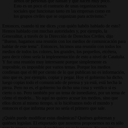
llenos de personas que hablan y que hacen muy poco.
Esto es un poco el contrario de unas organizaciones
sociales que funcionan tanto en las empresas como en
los grupos civiles que se organizan para activismo.
Entonces, cuando tú me dices ¿con quién habéis hablado de esto?
Hemos hablado con muchas autoridades y, por ejemplo, la
Generalitat, a través de la Dirección de Derechos Civiles, dijo
"Bueno, hagamos una reunión con los medios de comunicación para
hablar de este tema". Entonces, hicimos una reunión con todos los
medios de todos los colores, los grandes, los pequeños, etcétera,
para decir cómo sería la implementación de esto a nivel de Cataluña.
Y fue una reunión muy interesante porque simplemente es
imposible, es imposible por varios temas. Porque los medios
confiesan que el 80 por ciento de lo que publican no es información,
sino que es, por ejemplo, copiar y pegar. Hoy el gobierno ha dicho,
luego copias todo el comunicado de prensa y ya está, está hecha la
pieza. Pero no es, el gobierno ha dicho una cosa y verifico si es
cierto o no. Pero también por un tema de inmediatez, por un tema de
cómo el modelo... Yo aquí no quiero acusar los medios, sino que
ellos dicen al mismo tiempo, si lo hiciéramos todo el mundo y
entonces el que informa peor no sería el primero que sale.
¿Quién puede modificar estas dinámicas? Quiénes gobiernan y
quiénes legislan. El etiquetado que nosotros proponemos no es sólo