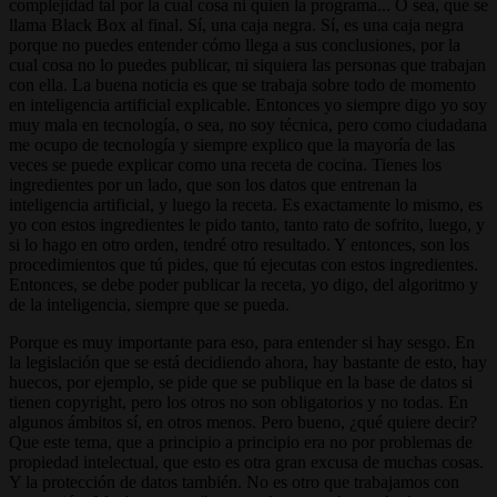
complejidad tal por la cual cosa ni quien la programa... O sea, que se
llama Black Box al final. Sí, una caja negra. Sí, es una caja negra
porque no puedes entender cómo llega a sus conclusiones, por la
cual cosa no lo puedes publicar, ni siquiera las personas que trabajan
con ella. La buena noticia es que se trabaja sobre todo de momento
en inteligencia artificial explicable. Entonces yo siempre digo yo soy
muy mala en tecnología, o sea, no soy técnica, pero como ciudadana
me ocupo de tecnología y siempre explico que la mayoría de las
veces se puede explicar como una receta de cocina. Tienes los
ingredientes por un lado, que son los datos que entrenan la
inteligencia artificial, y luego la receta. Es exactamente lo mismo, es
yo con estos ingredientes le pido tanto, tanto rato de sofrito, luego, y
si lo hago en otro orden, tendré otro resultado. Y entonces, son los
procedimientos que tú pides, que tú ejecutas con estos ingredientes.
Entonces, se debe poder publicar la receta, yo digo, del algoritmo y
de la inteligencia, siempre que se pueda.
Porque es muy importante para eso, para entender si hay sesgo. En
la legislación que se está decidiendo ahora, hay bastante de esto, hay
huecos, por ejemplo, se pide que se publique en la base de datos si
tienen copyright, pero los otros no son obligatorios y no todas. En
algunos ámbitos sí, en otros menos. Pero bueno, ¿qué quiere decir?
Que este tema, que a principio a principio era no por problemas de
propiedad intelectual, que esto es otra gran excusa de muchas cosas.
Y la protección de datos también. No es otro que trabajamos con