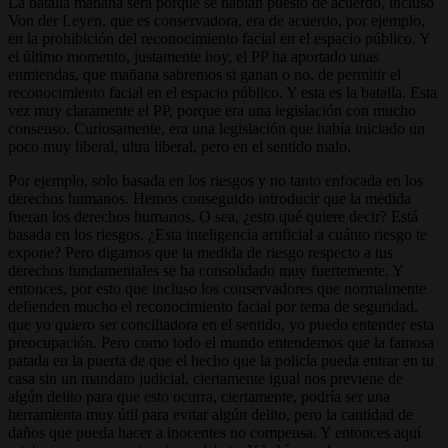
La batalla mañana será porque se habían puesto de acuerdo, incluso
Von der Leyen, que es conservadora, era de acuerdo, por ejemplo,
en la prohibición del reconocimiento facial en el espacio público. Y
el último momento, justamente hoy, el PP ha aportado unas
enmiendas, que mañana sabremos si ganan o no, de permitir el
reconocimiento facial en el espacio público. Y esta es la batalla. Esta
vez muy claramente el PP, porque era una legislación con mucho
consenso. Curiosamente, era una legislación que había iniciado un
poco muy liberal, ultra liberal, pero en el sentido malo.
Por ejemplo, solo basada en los riesgos y no tanto enfocada en los
derechos humanos. Hemos conseguido introducir que la medida
fueran los derechos humanos. O sea, ¿esto qué quiere decir? Está
basada en los riesgos. ¿Esta inteligencia artificial a cuánto riesgo te
expone? Pero digamos que la medida de riesgo respecto a tus
derechos fundamentales se ha consolidado muy fuertemente. Y
entonces, por esto que incluso los conservadores que normalmente
defienden mucho el reconocimiento facial por tema de seguridad,
que yo quiero ser conciliadora en el sentido, yo puedo entender esta
preocupación. Pero como todo el mundo entendemos que la famosa
patada en la puerta de que el hecho que la policía pueda entrar en tu
casa sin un mandato judicial, ciertamente igual nos previene de
algún delito para que esto ocurra, ciertamente, podría ser una
herramienta muy útil para evitar algún delito, pero la cantidad de
daños que pueda hacer a inocentes no compensa. Y entonces aquí