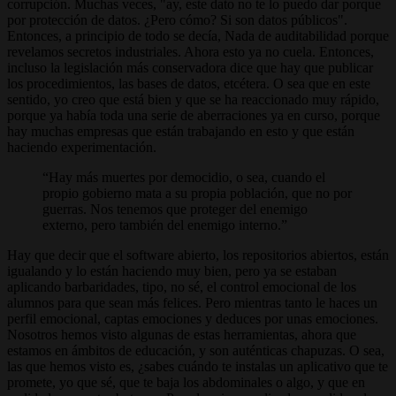
corrupción. Muchas veces, "ay, este dato no te lo puedo dar porque
por protección de datos. ¿Pero cómo? Si son datos públicos".
Entonces, a principio de todo se decía, Nada de auditabilidad porque
revelamos secretos industriales. Ahora esto ya no cuela. Entonces,
incluso la legislación más conservadora dice que hay que publicar
los procedimientos, las bases de datos, etcétera. O sea que en este
sentido, yo creo que está bien y que se ha reaccionado muy rápido,
porque ya había toda una serie de aberraciones ya en curso, porque
hay muchas empresas que están trabajando en esto y que están
haciendo experimentación.
Hay más muertes por democidio, o sea, cuando el
propio gobierno mata a su propia población, que no por
guerras. Nos tenemos que proteger del enemigo
externo, pero también del enemigo interno.
Hay que decir que el software abierto, los repositorios abiertos, están
igualando y lo están haciendo muy bien, pero ya se estaban
aplicando barbaridades, tipo, no sé, el control emocional de los
alumnos para que sean más felices. Pero mientras tanto le haces un
perfil emocional, captas emociones y deduces por unas emociones.
Nosotros hemos visto algunas de estas herramientas, ahora que
estamos en ámbitos de educación, y son auténticas chapuzas. O sea,
las que hemos visto es, ¿sabes cuándo te instalas un aplicativo que te
promete, yo que sé, que te baja los abdominales o algo, y que en