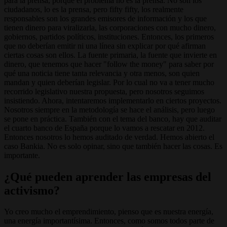
para la prensa, porque el problema no es la prensa. No son los
ciudadanos, lo es la prensa, pero fifty fifty, los realmente
responsables son los grandes emisores de información y los que
tienen dinero para viralizarla, las corporaciones con mucho dinero,
gobiernos, partidos políticos, instituciones. Entonces, los primeros
que no deberían emitir ni una línea sin explicar por qué afirman
ciertas cosas son ellos. La fuente primaria, la fuente que invierte en
dinero, que tenemos que hacer "follow the money" para saber por
qué una noticia tiene tanta relevancia y otra menos, son quien
mandan y quien deberían legislar. Por lo cual no va a tener mucho
recorrido legislativo nuestra propuesta, pero nosotros seguimos
insistiendo. Ahora, intentaremos implementarlo en ciertos proyectos.
Nosotros siempre en la metodología se hace el análisis, pero luego
se pone en práctica. También con el tema del banco, hay que auditar
el cuarto banco de España porque lo vamos a rescatar en 2012.
Entonces nosotros lo hemos auditado de verdad. Hemos abierto el
caso Bankia. No es solo opinar, sino que también hacer las cosas. Es
importante.
¿Qué pueden aprender las empresas del
activismo?
Yo creo mucho el emprendimiento, pienso que es nuestra energía,
una energía importantísima. Entonces, como somos todos parte de