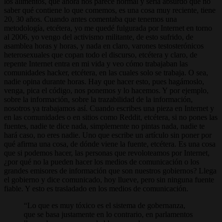
los alimentos, que ahora nos parece normal y sería absurdo que no
saber qué contiene lo que comemos, es una cosa muy reciente, tiene
20, 30 años. Cuando antes comentaba que tenemos una
metodología, etcétera, yo me quedé fulgurada por Internet en torno
al 2006, yo vengo del activismo militante, de esto sufrido, de
asamblea horas y horas, y nada en claro, varones testosterónicos
heterosexuales que copan todo el discurso, etcétera y claro, de
repente Internet entra en mi vida y veo cómo trabajaban las
comunidades hacker, etcétera, en las cuales solo se trabaja. O sea,
nadie opina durante horas. Hay que hacer esto, pues hagámoslo,
venga, pica el código, nos ponemos y lo hacemos. Y por ejemplo,
sobre la información, sobre la trazabilidad de la información,
nosotros ya trabajamos así. Cuando escribes una pieza en Internet y
en las comunidades o en sitios como Reddit, etcétera, si no pones las
fuentes, nadie te dice nada, simplemente no pintas nada, nadie te
hará caso, no eres nadie. Uno que escribe un artículo sin poner por
qué afirma una cosa, de dónde viene la fuente, etcétera. Es una cosa
que si podemos hacer, las personas que revoloteamos por Internet,
¿por qué no la pueden hacer los medios de comunicación o los
grandes emisores de información que son nuestros gobiernos? Llega
el gobierno y dice comunicado, hoy llueve, pero sin ninguna fuente
fiable. Y esto es trasladado en los medios de comunicación.
Lo que es muy tóxico es el sistema de gobernanza,
que se basa justamente en lo contrario, en parlamentos