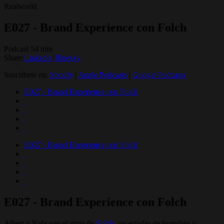
Realworld
E027 - Brand Experience con Folch
Podcast 54 min
Share:
Linkedin
/
Bluesky
Suscríbete en:
Spotify
|
Apple Podcasts
|
Google Podcasts
E027 - Brand Experience con Folch
E027 - Brand Experience con Folch
E027 - Brand Experience con Folch
Albert y Rafa son el alma de
Folch
, un estudio de branding y