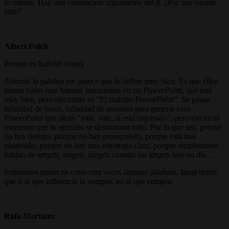
lo mismo. Hay una correlación únicamente del 8. ¿Por qué sucede
esto?
Albert Folch
Porque es
bullshit
(risas).
Además la palabra me parece que lo define muy bien. Es que ellos
ponen todas esas buenas intenciones en un
PowerPoint,
que está
muy bien, pero ejecutado es "El maldito
PowerPoint".
Se pasan
infinidad de horas, infinidad de recursos para generar esos
PowerPoint
que dices "vale, vale, si está cojonudo", pero eso en el
momento que lo ejecutas se desmorona todo. Por lo que sea, porque
no hay tiempo, porque no hay presupuesto, porque está mal
planteado, porque no hay una estrategia clara, porque simplemente
hablan de
targets, targets, targets
cuando los
targets
hoy en día...
Podríamos poner en crisis otra veces algunas palabras. Igual tienes
que ir al que influencia la compra, no al que compra.
Rafa Martínez