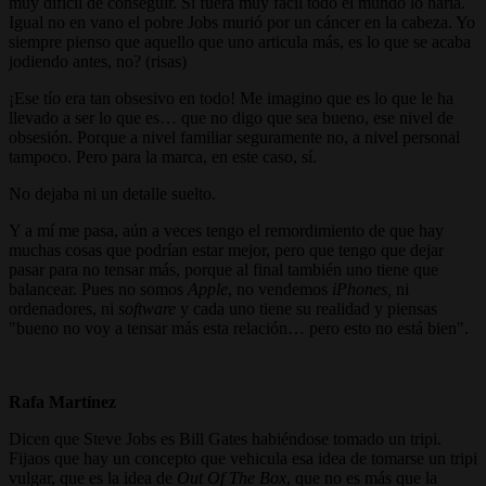
muy difícil de conseguir. Si fuera muy fácil todo el mundo lo haría.
Igual no en vano el pobre Jobs murió por un cáncer en la cabeza. Yo
siempre pienso que aquello que uno articula más, es lo que se acaba
jodiendo antes, no? (risas)
¡Ese tío era tan obsesivo en todo! Me imagino que es lo que le ha
llevado a ser lo que es… que no digo que sea bueno, ese nivel de
obsesión. Porque a nivel familiar seguramente no, a nivel personal
tampoco. Pero para la marca, en este caso, sí.
No dejaba ni un detalle suelto.
Y a mí me pasa, aún a veces tengo el remordimiento de que hay
muchas cosas que podrían estar mejor, pero que tengo que dejar
pasar para no tensar más, porque al final también uno tiene que
balancear. Pues no somos
Apple
, no vendemos
iPhones,
ni
ordenadores, ni
software
y cada uno tiene su realidad y piensas
"bueno no voy a tensar más esta relación… pero esto no está bien".
Rafa Martínez
Dicen que Steve Jobs es Bill Gates habiéndose tomado un tripi.
Fijaos que hay un concepto que vehicula esa idea de tomarse un tripi
vulgar, que es la idea de
Out Of The Box
, que no es más que la