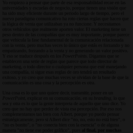
Yo empiezo a pensar que parte de esa responsabilidad recae en las
universidades y escuelas de negocio, porque tienen una visión que
ha sido muy eficiente durante un periodo largo de tiempo, pero el
nuevo paradigma comunicativo ha roto ciertas reglas que hacen que
la lógica de venta que utilizaban ya no funcione. Y necesitamos
otros vehículos que realmente aporten valor. El marketing tiene un
peso dentro de las compañías que es muy importante, porque parece
que vehicula la fase fundamental de la comunicación relacionada
con la venta, pero muchas veces lo único que estás es forzando y no
empatizando, forzando a la venta y no generando un valor positivo.
Y eso se traduce después en los
PowerPoints
. Digamos que se
establecen una serie de reglas que parece que todo director de
marketing, o todo director o cualquier persona que esté manejando
una compañía, si sigue esas reglas de oro tendrá un resultado
exitoso, y yo creo que muchas veces se olvidan de la base de que la
comunicación es una cosa y la percepción es otra.
Una cosa es lo que uno quiere decir, transmitir, poner en un
PowerPoint
, explicar en su comunicación, en su
branding,
lo que
sea y otra es lo que la gente interpreta de aquello que uno dice. Yo
creo que no hay que perder de vista esa percepción. Por eso nos
complementamos tan bien con Albert, porque yo puedo pensar
estratégicamente, pero si Albert dice "no, no, esto no está bien", o
"no es bonito", o "no conecta bien con la esencia" o de alguna
manera "no tiene ese poder gráfico", pues
al final, por muchas