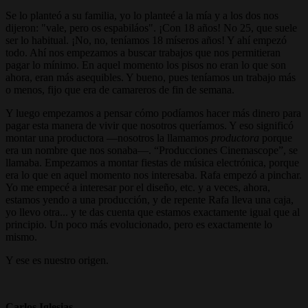
Se lo planteó a su familia, yo lo planteé a la mía y a los dos nos
dijeron: "vale, pero os espabiláos". ¡Con 18 años! No 25, que suele
ser lo habitual. ¡No, no, teníamos 18 míseros años! Y ahí empezó
todo. Ahí nos empezamos a buscar trabajos que nos permitieran
pagar lo mínimo. En aquel momento los pisos no eran lo que son
ahora, eran más asequibles. Y bueno, pues teníamos un trabajo más
o menos, fijo que era de camareros de fin de semana.
Y luego empezamos a pensar cómo podíamos hacer más dinero para
pagar esta manera de vivir que nosotros queríamos. Y eso significó
montar una productora —nosotros la llamamos
productora
porque
era un nombre que nos sonaba—. “Producciones Cinemascope”, se
llamaba. Empezamos a montar fiestas de música electrónica, porque
era lo que en aquel momento nos interesaba. Rafa empezó a pinchar.
Yo me empecé a interesar por el diseño, etc. y a veces, ahora,
estamos yendo a una producción, y de repente Rafa lleva una caja,
yo llevo otra... y te das cuenta que estamos exactamente igual que al
principio. Un poco más evolucionado, pero es exactamente lo
mismo.
Y ese es nuestro origen.
Carlos Iglesias