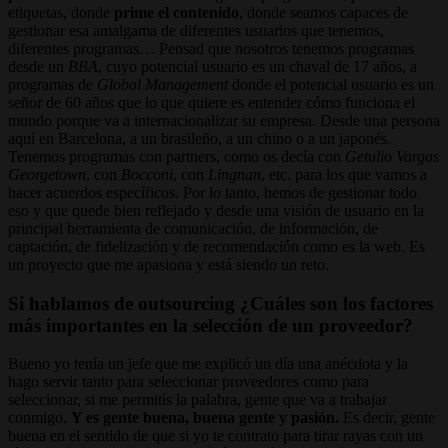
etiquetas, donde
prime el contenido
, donde seamos capaces de
gestionar esa amalgama de diferentes usuarios que tenemos,
diferentes programas… Pensad que nosotros tenemos programas
desde un
BBA
, cuyo potencial usuario es un chaval de 17 años, a
programas de
Global Management
donde el potencial usuario es un
señor de 60 años que lo que quiere es entender cómo funciona el
mundo porque va a internacionalizar su empresa. Desde una persona
aquí en Barcelona, a un brasileño, a un chino o a un japonés.
Tenemos programas con partners, como os decía con
Getulio Vargas
Georgetown
, con
Bocconi
, con
Lingnan
, etc. para los que vamos a
hacer acuerdos específicos. Por lo tanto, hemos de gestionar todo
eso y que quede bien reflejado y desde una visión de usuario en la
principal herramienta de comunicación, de información, de
captación, de fidelización y de recomendación como es la web. Es
un proyecto que me apasiona y está siendo un reto.
Si hablamos de outsourcing ¿Cuáles son los factores
más importantes en la selección de un proveedor?
Bueno yo tenía un jefe que me explicó un día una anécdota y la
hago servir tanto para seleccionar proveedores como para
seleccionar, si me permitís la palabra, gente que va a trabajar
conmigo.
Y es gente buena, buena gente y pasión.
Es decir, gente
buena en el sentido de que si yo te contrato para tirar rayas con un