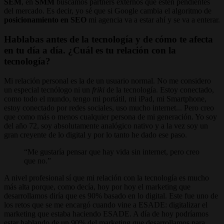
SEM
, en
SMM
buscamos partners externos que estén pendientes
del mercado. Es decir, yo sé que si Google cambia el algoritmo de
posicionamiento en SEO
mi agencia va a estar ahí y se va a enterar.
Hablabas antes de la tecnología y de cómo te afecta
en tu día a día. ¿Cuál es tu relación con la
tecnología?
Mi relación personal es la de un usuario normal. No me considero
un especial tecnólogo ni un
friki
de la tecnología. Estoy conectado,
como todo el mundo, tengo mi portátil, mi iPad, mi Smartphone,
estoy conectado por redes sociales, uso mucho internet... Pero creo
que como más o menos cualquier persona de mi generación. Yo soy
del año 72, soy absolutamente analógico nativo y a la vez soy un
gran creyente de lo digital y por lo tanto he dado ese paso.
Me gustaría pensar que hay vida sin internet, pero creo
que no.
A nivel profesional sí que mi relación con la tecnología es mucho
más alta porque, como decía, hoy por hoy el marketing que
desarrollamos diría que es 90% basado en lo digital. Este fue uno de
los retos que se me encargó cuando vine a ESADE: digitalizar el
marketing que estaba haciendo ESADE. A día de hoy podríamos
estar hablando de un 90% del marketing que desarrollamos para