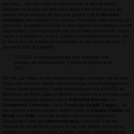
que tiren… que ellos sean los directores de su área de trabajo.
Entonces mi trabajo está más hacia arriba a ver cómo recojo las
grandes líneas maestras de dirección general o de la
dirección
estratégica
para bajarlas a los equipos. Y también cómo consigo que
fluya todo. Realmente ESADE es una organización compleja a nivel
organizativo. Una organización que tiene tantas personas de mucho
talento y la gestión no es fácil. Entonces mi trabajo está mucho más
en hacer que ese trabajo más pragmático de mi equipo sea fácil. O
que sea lo más fácil posible.
ESADE es una organización muy compleja, con
personas de mucho talento, y donde la gestión no es
fácil.
Por ello, mi trabajo es muy dinámico porque el equipo está en Sant
Cugat pero nuestros clientes internos (porque al final trabajamos en
“modo cliente/proveedor”) están repartidos por todo ESADE: en
Barcelona, en Sant Cugat, en Madrid, e incluso en el extranjero pues
tenemos programas partners con la
Università Bocconi
, con
Georgetown University
, con la
Fundação Getulio Vargas
… así
que nuestros clientes internos también están en
Estados Unidos
, en
Brasil
o en
Italia
. Para esta gestión o bien nos desplazamos
físicamente o bien por
videoconferencia
o por mail. Ésto sin
dejarnos las demás áreas, porque no hay casi ningún proyecto de
marketing que hagamos solos. Estamos siempre trabajando en
co-