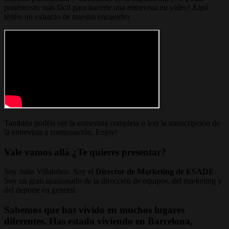
ponérnoslo más fácil para hacerle una entrevista en vídeo! Aquí
tenéis un extracto de nuestro encuentro
También podéis ver la entrevista completa o leer la transcripción de
la entrevista a continuación. Enjoy!
Vale vamos allá ¿Te quieres presentar?
Soy Julio Villalobos. Soy el
Director de Marketing de ESADE
.
Soy un gran apasionado de la dirección de equipos, del marketing y
del deporte en general.
Sabemos que has vivido en muchos lugares
diferentes. Has estado viviendo en Barcelona,