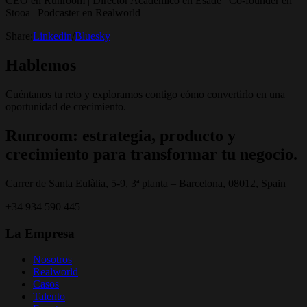
CEO en Runroom | Director Académico en Esade | Co-founder en
Stooa | Podcaster en Realworld
Share:
Linkedin
/
Bluesky
Hablemos
Cuéntanos tu reto y exploramos contigo cómo convertirlo en una
oportunidad de crecimiento.
Runroom: estrategia, producto y
crecimiento para transformar tu negocio.
Carrer de Santa Eulàlia, 5-9, 3ª planta – Barcelona, 08012, Spain
+34 934 590 445
La Empresa
Nosotros
Realworld
Casos
Talento