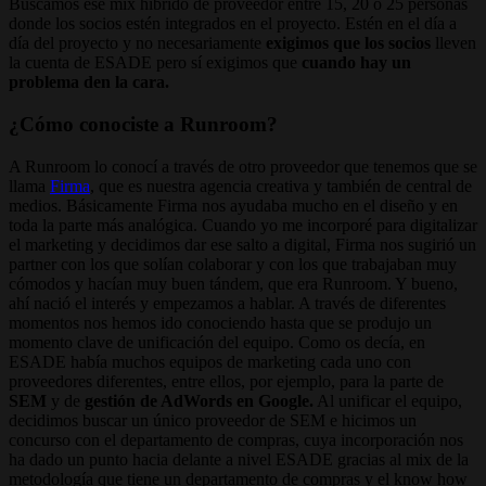
Buscamos ese mix híbrido de proveedor entre 15, 20 o 25 personas
donde los socios estén integrados en el proyecto. Estén en el día a
día del proyecto y no necesariamente
exigimos que los socios
lleven
la cuenta de ESADE pero sí exigimos que
cuando hay un
problema den la cara.
¿Cómo conociste a Runroom?
A Runroom lo conocí a través de otro proveedor que tenemos que se
llama
Firma
, que es nuestra agencia creativa y también de central de
medios. Básicamente Firma nos ayudaba mucho en el diseño y en
toda la parte más analógica. Cuando yo me incorporé para digitalizar
el marketing y decidimos dar ese salto a digital, Firma nos sugirió un
partner con los que solían colaborar y con los que trabajaban muy
cómodos y hacían muy buen tándem, que era Runroom. Y bueno,
ahí nació el interés y empezamos a hablar. A través de diferentes
momentos nos hemos ido conociendo hasta que se produjo un
momento clave de unificación del equipo. Como os decía, en
ESADE había muchos equipos de marketing cada uno con
proveedores diferentes, entre ellos, por ejemplo, para la parte de
SEM
y de
gestión de AdWords en Google.
Al unificar el equipo,
decidimos buscar un único proveedor de SEM e hicimos un
concurso con el departamento de compras, cuya incorporación nos
ha dado un punto hacia delante a nivel ESADE gracias al mix de la
metodología que tiene un departamento de compras y el know how