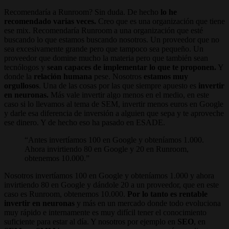
Recomendaría a Runroom? Sin duda. De hecho
lo he
recomendado varias veces.
Creo que es una organización que tiene
ese mix. Recomendaría Runroom a una organización que esté
buscando lo que estamos buscando nosotros. Un proveedor que no
sea excesivamente grande pero que tampoco sea pequeño. Un
proveedor que domine mucho la materia pero que también sean
tecnólogos y
sean capaces de implementar lo que te proponen.
Y
donde la
relación humana
pese. Nosotros
estamos muy
orgullosos
. Una de las cosas por las que siempre apuesto es
invertir
en neuronas.
Más vale invertir algo menos en el medio, en este
caso si lo llevamos al tema de SEM, invertir menos euros en Google
y darle esa diferencia de inversión a alguien que sepa y te aproveche
ese dinero. Y de hecho eso ha pasado en ESADE.
Antes invertíamos 100 en Google y obteníamos 1.000.
Ahora invirtiendo 80 en Google y 20 en Runroom,
obtenemos 10.000.
Nosotros invertíamos 100 en Google y obteníamos 1.000 y ahora
invirtiendo 80 en Google y dándole 20 a un proveedor, que en este
caso es Runroom, obtenemos 10.000.
Por lo tanto es rentable
invertir en neuronas
y más en un mercado donde todo evoluciona
muy rápido e internamente es muy difícil tener el conocimiento
suficiente para estar al día. Y nosotros por ejemplo en
SEO
, en