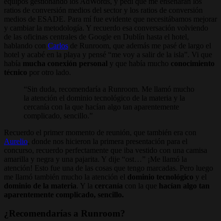
equipos gestionando los AdWords, y pedí que me enseñaran los
ratios de conversión medios del sector y los ratios de conversión
medios de ESADE. Para mí fue evidente que necesitábamos mejorar
y cambiar la metodología. Y recuerdo esa conversación volviendo
de las oficinas centrales de Google en Dublín hasta el hotel,
hablando con
Carlos
de Runroom, que además me pasé de largo el
hotel y acabé en la playa y pensé “me voy a salir de la isla”. Vi que
había
mucha conexión personal
y que había mucho
conocimiento
técnico
por otro lado.
Sin duda, recomendaría a Runroom. Me llamó mucho
la atención el dominio tecnológico de la materia y la
cercanía con la que hacían algo tan aparentemente
complicado, sencillo.
Recuerdo el primer momento de reunión, que también era con
Aurelio
, donde nos hicieron la primera presentación para el
concurso, recuerdo perfectamente que iba vestido con una camisa
amarilla y negra y una pajarita. Y dije “ost…” ¡Me llamó la
atención! Esto fue una de las cosas que tengo marcadas. Pero luego
me llamó también mucho la atención el
dominio tecnológico
y el
dominio de la materia
. Y la
cercanía
con la que
hacían algo tan
aparentemente complicado, sencillo.
¿Recomendarías a Runroom?