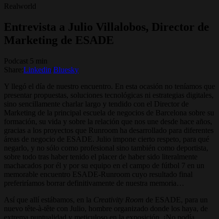
Realworld
Entrevista a Julio Villalobos, Director de
Marketing de ESADE
Podcast 5 min
Share:
Linkedin
/
Bluesky
Y llegó el día de nuestro encuentro. En esta ocasión no teníamos que
presentar propuestas, soluciones tecnológicas ni estrategias digitales,
sino sencillamente charlar largo y tendido con el Director de
Marketing de la principal escuela de negocios de Barcelona sobre su
formación, su vida y sobre la relación que nos une desde hace años,
gracias a los proyectos que Runroom ha desarrollado para diferentes
áreas de negocio de ESADE. Julio impone cierto respeto, para qué
negarlo, y no sólo como profesional sino también como deportista,
sobre todo tras haber tenido el placer de haber sido literalmente
machacados por él y por su equipo en el campo de fútbol 7 en un
memorable encuentro ESADE-Runroom cuyo resultado final
preferiríamos borrar definitivamente de nuestra memoria…
Así que allí estábamos, en la
Creativity Room
de ESADE, para un
nuevo tête-à-tête con Julio, hombre organizado donde los haya, de
extrema puntualidad y meticuloso en la exposición. ¡No podía