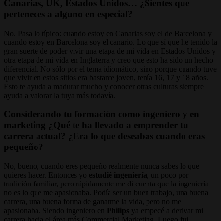
Canarias, UK, Estados Unidos… ¿Sientes que
perteneces a alguno en especial?
No. Pasa lo típico: cuando estoy en Canarias soy el de Barcelona y
cuando estoy en Barcelona soy el canario. Lo que sí que he tenido la
gran suerte de poder vivir una etapa de mi vida en Estados Unidos y
otra etapa de mi vida en Inglaterra y creo que esto ha sido un hecho
diferencial. No sólo por el tema idiomático, sino porque cuando tuve
que vivir en estos sitios era bastante joven, tenía 16, 17 y 18 años.
Esto te ayuda a madurar mucho y conocer otras culturas siempre
ayuda a valorar la tuya más todavía.
Considerando tu formación como ingeniero y en
marketing ¿Qué te ha llevado a emprender tu
carrera actual? ¿Era lo que deseabas cuando eras
pequeño?
No, bueno, cuando eres pequeño realmente nunca sabes lo que
quieres hacer. Entonces yo
estudié ingeniería
, un poco por
tradición familiar, pero rápidamente me di cuenta que la ingeniería
no es lo que me apasionaba. Podía ser un buen trabajo, una buena
carrera, una buena forma de ganarme la vida, pero no me
apasionaba. Siendo ingeniero en
Philips
ya empecé a derivar mi
carrera hacia el área más Commercial Marketing. Luego fui