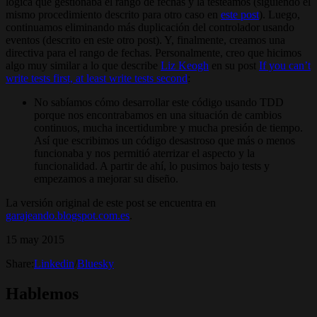
lógica que gestionaba el rango de fechas y la testeamos (siguiendo el
mismo procedimiento descrito para otro caso en
este post
). Luego,
continuamos eliminando más duplicación del controlador usando
eventos (descrito en este otro post). Y, finalmente, creamos una
directiva para el rango de fechas. Personalmente, creo que hicimos
algo muy similar a lo que describe
Liz Keogh
en su post
If you can’t
write tests first, at least write tests second
:
No sabíamos cómo desarrollar este código usando TDD
porque nos encontrabamos en una situación de cambios
continuos, mucha incertidumbre y mucha presión de tiempo.
Así que escribimos un código desastroso que más o menos
funcionaba y nos permitió aterrizar el aspecto y la
funcionalidad. A partir de ahí, lo pusimos bajo tests y
empezamos a mejorar su diseño.
La versión original de este post se encuentra en
garajeando.blogspot.com.es
.
15 may 2015
Share:
Linkedin
/
Bluesky
Hablemos