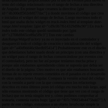
desacoplamiento proporcionado por el uso de eventos para mover el
resto del código relacionado con el rango de fechas a una directiva
de Angular. En primer lugar creamos la directiva: [gist
id="4b300eff502eb8f77dac"] a donde movimos el código que crea
e inicializa el widget del rango de fechas. Luego movimos todo el
html que usaba dicho widget en
track-index.html
al template
date-
range.html
template: [gist id="cd9c0b7f614329d9bc90"] En
track-
index
todo este código quedó sustituido por: [gist
id="c2708dfb65ce89a5f9c3"] Tras este cambio
dateRangeWidgetFactory
ya no es inyectado en el controlador y
desapareció todo el código de creación e inicialización del widget:
[gist id="a40d9dd46c6bedb95414"] Probablemente este es el diseño
que deberíamos haber usado desde un principio (con una directiva y
un widget para el rango de fechas comunicándose por eventos con
el controlador), pero no fue así porque teníamos mucha prisa y
porque aún estabamos aprendiendo cómo se suponía que debía ser
el diseño de la página. Otro motivo es que aún estabamos buscando
formas de no repetir errores cometidos en el pasados en el desarrollo
de otras aplicaciones Angular. Compara la versión actual del código
con la versión a partir con la que comenzamos los refactorings
descritos en estos últimos posts (el código era mucho más largo, aquí
sólo estamos mostrando el código que tiene que ver con el rango de
fechas) que no tenía ningún test y, cómo pudimos comprobar al
testearla, contenía varios bugs: [gist id="f07c7f96f34b4475bdd7"] A
partir de este código, extrajimos a un objeto JavaScript simple la