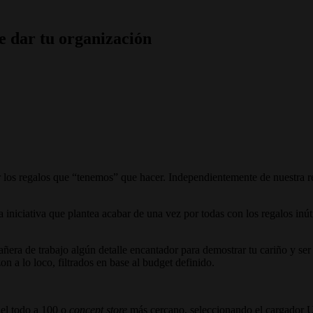
de dar tu organización
los regalos que “tenemos” que hacer. Independientemente de nuestra re
 iniciativa que plantea acabar de una vez por todas con los regalos inút
ñera de trabajo algún detalle encantador para demostrar tu cariño y ser 
n a lo loco, filtrados en base al budget definido.
 el todo a 100 o
concept store
más cercano, seleccionando el cargador U