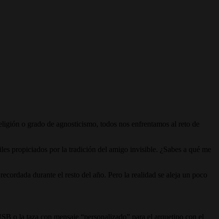
ligión o grado de agnosticismo, todos nos enfrentamos al reto de
iles propiciados por la tradición del amigo invisible. ¿Sabes a qué me
recordada durante el resto del año. Pero la realidad se aleja un poco
SB o la taza con mensaje “personalizado” para el arquetipo con el