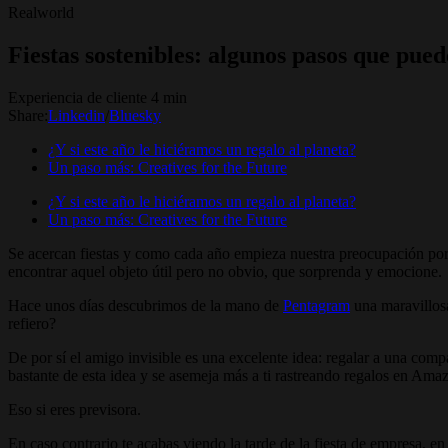
Realworld
Fiestas sostenibles: algunos pasos que pue
Experiencia de cliente 4 min
Share:
Linkedin
/
Bluesky
¿Y si este año le hiciéramos un regalo al planeta?
Un paso más: Creatives for the Future
¿Y si este año le hiciéramos un regalo al planeta?
Un paso más: Creatives for the Future
Se acercan fiestas y como cada año empieza nuestra preocupación por 
encontrar aquel objeto útil pero no obvio, que sorprenda y emocione.
Hace unos días descubrimos de la mano de
Pentagram
una maravillosa
refiero?
De por sí el amigo invisible es una excelente idea: regalar a una compa
bastante de esta idea y se asemeja más a ti rastreando regalos en Amazo
Eso si eres previsora.
En caso contrario te acabas viendo la tarde de la fiesta de empresa, en