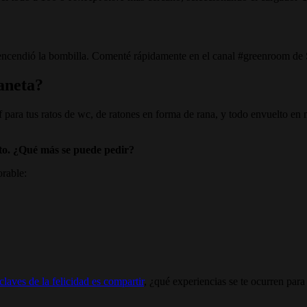
encendió la bombilla. Comenté rápidamente en el canal #greenroom de S
laneta?
lf para tus ratos de wc, de ratones en forma de rana, y todo envuelto e
to. ¿Qué más se puede pedir?
orable:
claves de la felicidad es compartir
, ¿qué experiencias se te ocurren para