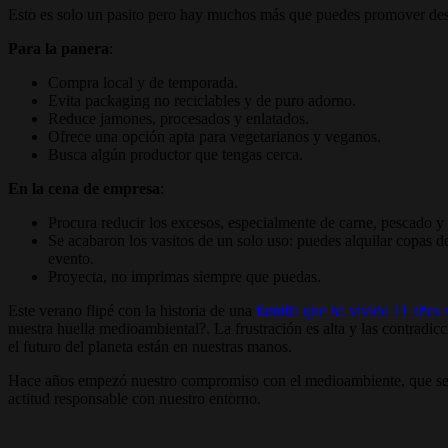
Esto es solo un pasito pero hay muchos más que puedes promover desde
Para la panera
:
Compra local y de temporada.
Evita packaging no reciclables y de puro adorno.
Reduce jamones, procesados y enlatados.
Ofrece una opción apta para vegetarianos y veganos.
Busca algún productor que tengas cerca.
En la cena de empresa
:
Procura reducir los excesos, especialmente de carne, pescado y
Se acabaron los vasitos de un solo uso: puedes alquilar copas d
evento.
Proyecta, no imprimas siempre que puedas.
Este verano flipé con la historia de una
familia que ha vivido 11 años 
nuestra huella medioambiental?. La frustración es alta y las contradicc
el futuro del planeta están en nuestras manos.
Hace años empezó nuestro compromiso con el medioambiente, que se t
actitud responsable con nuestro entorno.