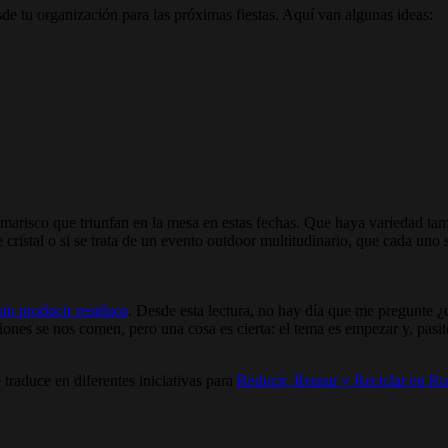
 tu organización para las próximas fiestas. Aquí van algunas ideas:
 marisco que triunfan en la mesa en estas fechas. Que haya variedad t
e cristal o si se trata de un evento outdoor multitudinario, que cada un
sin producir residuos
. Desde esta lectura, no hay día que me pregunte ¿
iones se nos comen, pero una cosa es cierta: el tema es empezar y, pasit
raduce en diferentes iniciativas para
Reducir, Reusar y Reciclar en 