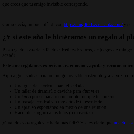
que crees que tu amigo invisible corresponde.
Como decía, un buen día di con
https://ungiftedsecretsanta.com/
y se 
¿Y si este año le hiciéramos un regalo al p
Basta ya de tazas de café, de calcetines bizarros, de juegos de minigo
acabó!
Este año regalamos experiencias, emoción, ayuda y reconocimien
Aquí algunas ideas para un amigo invisible sostenible y a la vez mem
Una guia de shortcuts para el teclado
Un taller de tiramisú o ceviche para
dummies
Un
kudo
por semana recordándote por qué te aprecio
Un masaje cervical sin moverte de tu escritorio
Un aplauso espontáneo en medio de una reunión
Hacer de canguro a tus hijos (o mascotas)
¿Cuál de estos regalos te haría más feliz? Y si es cierto que
una de las 