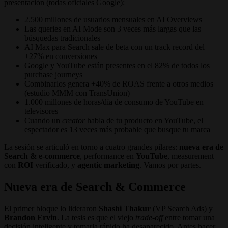
presentación (todas oficiales Google):
2.500 millones de usuarios mensuales en AI Overviews
Las queries en AI Mode son 3 veces más largas que las
búsquedas tradicionales
AI Max para Search sale de beta con un track record del
+27% en conversiones
Google y YouTube están presentes en el 82% de todos los
purchase journeys
Combinarlos genera +40% de ROAS frente a otros medios
(estudio MMM con TransUnion)
1.000 millones de horas/día de consumo de YouTube en
televisores
Cuando un
creator
habla de tu producto en YouTube, el
espectador es 13 veces más probable que busque tu marca
La sesión se articuló en torno a cuatro grandes pilares:
nueva era de
Search & e-commerce
, performance en
YouTube
, measurement
con
ROI
verificado, y
agentic marketing
. Vamos por partes.
Nueva era de Search & Commerce
El primer bloque lo lideraron
Shashi Thakur
(VP Search Ads) y
Brandon Ervin
. La tesis es que el viejo
trade-off
entre tomar una
decisión inteligente y tomarla rápido ha desaparecido. Antes hacer