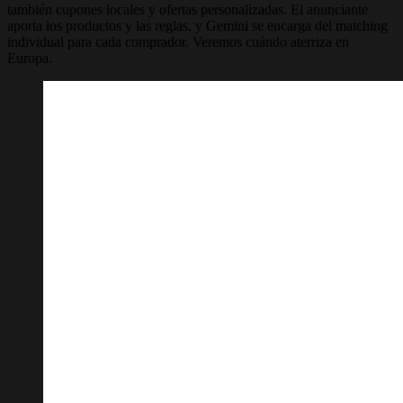
también cupones locales y ofertas personalizadas. El anunciante
aporta los productos y las reglas, y Gemini se encarga del matching
individual para cada comprador. Veremos cuándo aterriza en
Europa.