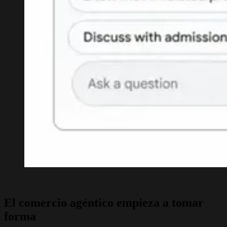
El comercio agéntico empieza a tomar
forma