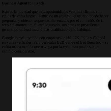
Business Agent for Leads
Esta es la novedad que más oportunidades veo para clientes con
ciclos de venta largos. Dentro de un anuncio, el usuario puede hacer
preguntas y obtener respuestas alimentadas por el contenido de la
web del anunciante. Si está logueado, sus datos se pre-rellenan,
generando un lead mucho más cualificado de lo habitual.
Google lo está testando con empresas de US, UK, India y Canadá
en varias verticales. Para verticales B2B donde el lead llega frío y se
enfría más a medida que navega por la web, esto puede ser un
cambio considerable.