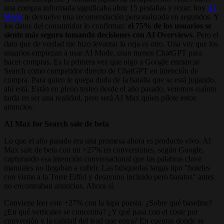
una compra informada significaba abrir 15 pestañas y rezar; hoy
AI
Mode
te devuelve una recomendación personalizada en segundos. Y
los datos del consumidor lo confirman:
el 75% de los usuarios se
siente más seguro tomando decisiones con AI Overviews
. Pero el
dato que de verdad me hizo levantar la ceja es otro. Una vez que los
usuarios empiezan a usar AI Mode, usan menos ChatGPT para
hacer compras. Es la primera vez que oigo a Google enmarcar
Search como competidor directo de ChatGPT en intención de
compra. Para quien le quepa duda de la batalla que se está jugando,
ahí está. Están en pleno testeo desde el año pasado, veremos cuánto
tarda en ser una realidad, pero será AI Max quien pilote estos
anuncios.
AI Max for Search sale de beta
Lo que el año pasado era una promesa ahora es producto vivo. AI
Max sale de beta con un +27% en conversiones, según Google,
capturando esa intención conversacional que las palabras clave
manuales no llegaban a cubrir. Las búsquedas largas tipo "hoteles
con vistas a la Torre Eiffel y desayuno incluido pero baratos" antes
no encontraban anuncios. Ahora sí.
Conviene leer este +27% con la lupa puesta. ¿Sobre qué baseline?
¿En qué verticales se concentra? ¿Y qué pasa con el coste por
conversión y la calidad del lead que entra? En cuentas donde se