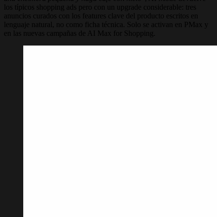
los típicos shopping ads pero con un upgrade considerable: tres
anuncios curados con los features clave del producto escritos en
lenguaje natural, no como ficha técnica. Solo se activan en PMax y
en las nuevas campañas de AI Max for Shopping.