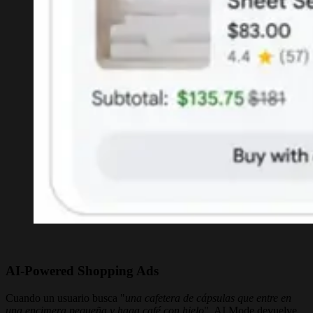
AI-Powered Shopping Ads
Cuando un usuario busca "
una cafetera de cápsulas que entre en
una encimera pequeña y haga café con hielo
", AI Mode devuelve