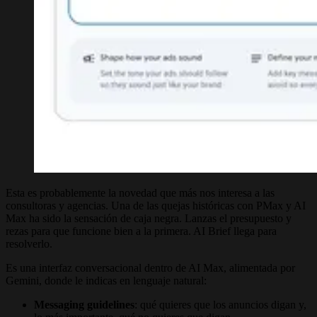
Esta es probablemente la novedad que más nos interesa a las
consultoras y agencias. Una de las quejas históricas con PMax y AI
Max ha sido la sensación de caja negra. Lanzas el presupuesto y
rezas para que funcione bien a la primera. AI Brief llega para
resolverlo.
Es una interfaz conversacional dentro de AI Max, alimentada por
Gemini, donde le indicas en lenguaje natural:
Messaging guidelines
: qué quieres que los anuncios digan y,