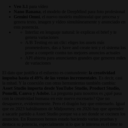
Veo 3.1
para vídeo
Nano Banana
, el modelo de DeepMind para foto profesional
Gemini Omni
, el nuevo modelo multimodal que procesa y
genera texto, imagen y vídeo simultáneamente y anunciado en
esta ponencia.
Interfaz en lenguaje natural: le explicas el brief y te
genera variaciones
A/B Testing en un clic: eliges los assets más
prometedores, das a Save and create test y el sistema los
pone a competir contra tus mejores anuncios actuales
API abierta para anunciantes grandes que generen miles
de variaciones
El dato que justifica el esfuerzo es contundente:
la creatividad
impulsa hasta el 49% de las ventas incrementales
. Es decir, casi
la mitad. Y la conexión con otras herramientas también cambia:
Asset Studio importa desde YouTube Studio, Product Studio,
Pomelli, Canva y Adobe.
La pregunta para nosotros es ¿qué pasa
con la creatividad humana en este nuevo escenario? Que no
desaparece, evidentemente. Pero el dragón hay que entrenarlo. Igual
que en 2023 hablábamos de Midjourney, en 2026 hay que aprender
a sacarle partido a Asset Studio porque va a ser donde se cocinen los
anuncios. En Runroom hemos estado haciendo varias pruebas y
destaca su potencia, especialmente si lo que te interesa es el
time to