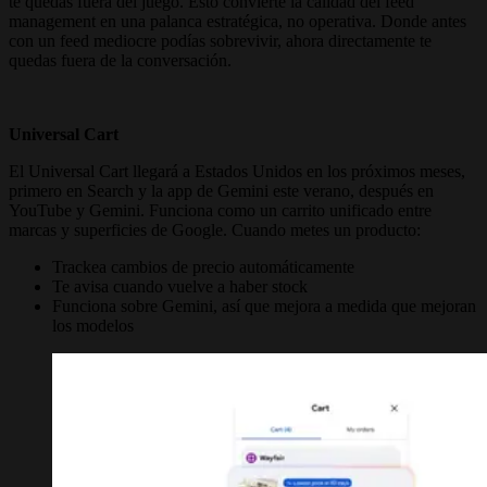
te quedas fuera del juego. Esto convierte la calidad del feed
management en una palanca estratégica, no operativa. Donde antes
con un feed mediocre podías sobrevivir, ahora directamente te
quedas fuera de la conversación.
Universal Cart
El Universal Cart llegará a Estados Unidos en los próximos meses,
primero en Search y la app de Gemini este verano, después en
YouTube y Gemini. Funciona como un carrito unificado entre
marcas y superficies de Google. Cuando metes un producto:
Trackea cambios de precio automáticamente
Te avisa cuando vuelve a haber stock
Funciona sobre Gemini, así que mejora a medida que mejoran
los modelos