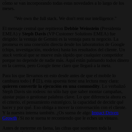
cómo se van incorporando todas estas novedades a lo largo de los
meses.
"We own the full stack. We don't rent our intelligence."
El mensaje central que repitieron
Debbie Weinstein
(Presidenta
EMEA) y
Steph Davis
(VP Customer Solutions EMEA) fue
dirigido: la ventaja de Gemini es la ventaja para tu negocio. La
promesa es una conexión directa desde los laboratorios de Google
(chips, investigación, modelos) hasta los resultados del cliente. Un
stack
vertical que se mueve más rápido que cualquier competidor
porque no depende de nadie más. Aquí están palmando todos dinero
en la carrera, pero Google tiene claro que llegará a la meta.
Para los que llevamos en esto desde antes de que el mobile lo
cambiara todo (👵🏻), esta apuesta tiene una lectura muy clara:
quieren convertir la ejecución en una commodity
. Lo verbalizó
Steph Davis sin rodeos: no sólo hay que saber montar campañas,
ajustar pujas o gestionar palabras clave. Lo que diferencia ahora es
el criterio, el pensamiento estratégico, la capacidad de decidir qué
hacer y por qué. Eso obliga a mover la conversación con el cliente.
Y la nuestra interna también. ¿Os suena de algo
Impact Driven
Growth
? Si no te suena te recomiendo que le eches un vistazo.
Antes de meterme en faena, las cifras que sostienen toda la