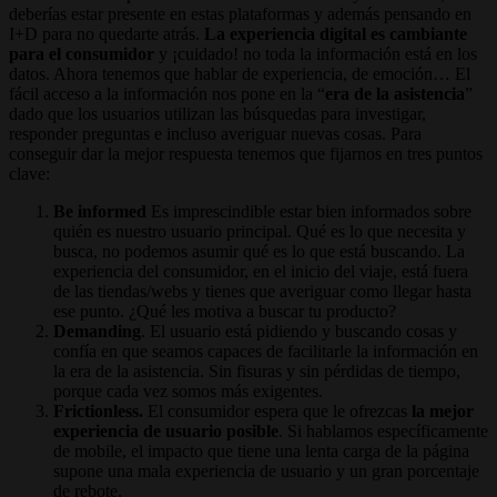
deberías estar presente en estas plataformas y además pensando en
I+D para no quedarte atrás.
La experiencia digital es cambiante
para el consumidor
y ¡cuidado! no toda la información está en los
datos. Ahora tenemos que hablar de experiencia, de emoción… El
fácil acceso a la información nos pone en la “
era de la asistencia
”
dado que los usuarios utilizan las búsquedas para investigar,
responder preguntas e incluso averiguar nuevas cosas. Para
conseguir dar la mejor respuesta tenemos que fijarnos en tres puntos
clave:
Be informed
Es imprescindible estar bien informados sobre
quién es nuestro usuario principal. Qué es lo que necesita y
busca, no podemos asumir qué es lo que está buscando. La
experiencia del consumidor, en el inicio del viaje, está fuera
de las tiendas/webs y tienes que averiguar como llegar hasta
ese punto. ¿Qué les motiva a buscar tu producto?
Demanding
. El usuario está pidiendo y buscando cosas y
confía en que seamos capaces de facilitarle la información en
la era de la asistencia. Sin fisuras y sin pérdidas de tiempo,
porque cada vez somos más exigentes.
Frictionless.
El consumidor espera que le ofrezcas
la mejor
experiencia de usuario posible
. Si hablamos específicamente
de mobile, el impacto que tiene una lenta carga de la página
supone una mala experiencia de usuario y un gran porcentaje
de rebote.