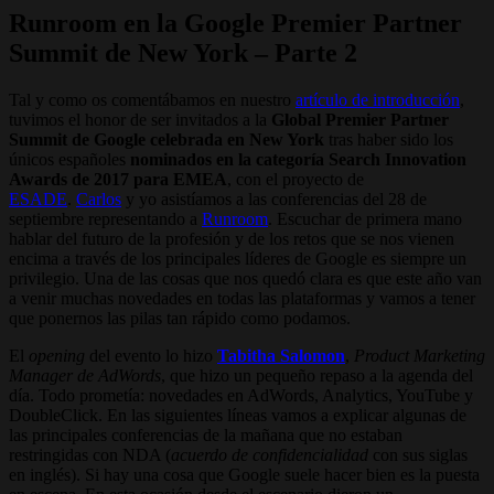
Runroom en la Google Premier Partner
Summit de New York – Parte 2
Tal y como os comentábamos en nuestro
artículo de introducción
,
tuvimos el honor de ser invitados a la
Global Premier Partner
Summit de Google celebrada en New York
tras haber sido los
únicos españoles
nominados en la categoría Search Innovation
Awards de 2017 para EMEA
, con el proyecto de
ESADE
.
Carlos
y yo asistíamos a las conferencias del 28 de
septiembre representando a
Runroom
. Escuchar de primera mano
hablar del futuro de la profesión y de los retos que se nos vienen
encima a través de los principales líderes de Google es siempre un
privilegio. Una de las cosas que nos quedó clara es que este año van
a venir muchas novedades en todas las plataformas y vamos a tener
que ponernos las pilas tan rápido como podamos.
El
opening
del evento lo hizo
Tabitha Salomon
,
Product Marketing
Manager de AdWords
, que hizo un pequeño repaso a la agenda del
día. Todo prometía: novedades en AdWords, Analytics, YouTube y
DoubleClick. En las siguientes líneas vamos a explicar algunas de
las principales conferencias de la mañana que no estaban
restringidas con NDA (
acuerdo de confidencialidad
con sus siglas
en inglés). Si hay una cosa que Google suele hacer bien es la puesta