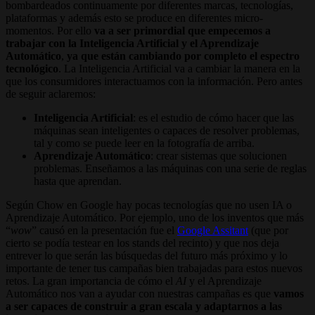
bombardeados continuamente por diferentes marcas, tecnologías,
plataformas y además esto se produce en diferentes micro-
momentos. Por ello
va a ser primordial que empecemos a
trabajar con la Inteligencia Artificial y el Aprendizaje
Automático
,
ya que están cambiando por completo el espectro
tecnológico
. La Inteligencia Artificial va a cambiar la manera en la
que los consumidores interactuamos con la información. Pero antes
de seguir aclaremos:
Inteligencia Artificial
: es el estudio de cómo hacer que las
máquinas sean inteligentes o capaces de resolver problemas,
tal y como se puede leer en la fotografía de arriba.
Aprendizaje Automático
: crear sistemas que solucionen
problemas. Enseñamos a las máquinas con una serie de reglas
hasta que aprendan.
Según Chow en Google hay pocas tecnologías que no usen IA o
Aprendizaje Automático. Por ejemplo, uno de los inventos que más
“
wow
” causó en la presentación fue el
Google Assitant
(que por
cierto se podía testear en los stands del recinto) y que nos deja
entrever lo que serán las búsquedas del futuro más próximo y lo
importante de tener tus campañas bien trabajadas para estos nuevos
retos. La gran importancia de cómo el
AI
y el Aprendizaje
Automático nos van a ayudar con nuestras campañas es que
vamos
a ser capaces de construir a gran escala y adaptarnos a las