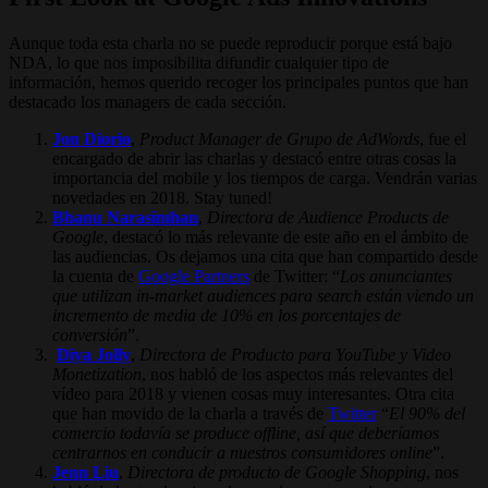
Aunque toda esta charla no se puede reproducir porque está bajo
NDA, lo que nos imposibilita difundir cualquier tipo de
información, hemos querido recoger los principales puntos que han
destacado los managers de cada sección.
Jon Diorio
,
Product Manager de Grupo de AdWords
, fue el
encargado de abrir las charlas y destacó entre otras cosas la
importancia del mobile y los tiempos de carga. Vendrán varias
novedades en 2018. Stay tuned!
Bhanu Narasimhan
,
Directora de Audience Products de
Google
, destacó lo más relevante de este año en el ámbito de
las audiencias. Os dejamos una cita que han compartido desde
la cuenta de
Google Partners
de Twitter: “
Los anunciantes
que utilizan in-market audiences para search están viendo un
incremento de media de 10% en los porcentajes de
conversión
”.
Diya Jolly
,
Directora de Producto para YouTube y Video
Monetization
, nos habló de los aspectos más relevantes del
vídeo para 2018 y vienen cosas muy interesantes. Otra cita
que han movido de la charla a través de
Twitter
“
El 90% del
comercio todavía se produce offline, así que deberíamos
centrarnos en conducir a nuestros consumidores online
”.
Jenn Liu
,
Directora de producto de Google Shopping
, nos