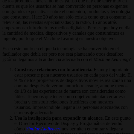
de los próximos años, si no lo es ya. Lo que hay que tener muy en
cuenta es que los usuarios se han convertido en personas exigentes
con grandes expectativas sobre el contenido, productos y tecnología
que consumen. Hace 20 años tan sólo existía como gran consumo la
televisión, las revistas especializadas y la radio. 15 años atrás
empezamos a introducir los medios digitales. Pero es que hoy en día
la cantidad de medios, dispositivos y canales que consumimos es
ingente, por lo que el Machine Learning es nuestro objetivo.
Es en este punto en el que la tecnología se ha convertido en el
facilitador que debía ser pero nos está planteando otros desafíos:
¿Cómo llegamos a la audiencia adecuada con el
Machine Learning
?
Construye relaciones con tu audiencia.
Es muy importante
estar presente para nuestros usuarios en cada paso del viaje. El
91% de los propietarios de dispositivos móviles realizarán una
compra después de ver un anuncio relevante, aunque menos
de 1/3 de las experiencias de marca son consideradas como
útiles. Tenemos que tener como objetivo intentar cerrar esa
brecha y construir relaciones fructíferas con nuestros
usuarios. Imprescindible llegar a las personas adecuadas con
el mensaje adecuado.
Usa la inteligencia para expandir tu alcance.
En este punto
el Director Ejecutivo de Display y Programática defendió
cómo
Similar Audiences
nos permiten encontrar y llegar a