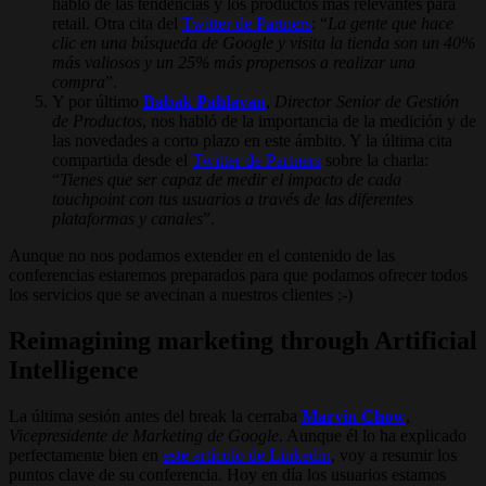
habló de las tendencias y los productos mas relevantes para
retail. Otra cita del
Twitter de Partners
: “
La gente que hace
clic en una búsqueda de Google y visita la tienda son un 40%
más valiosos y un 25% más propensos a realizar una
compra
”.
Y por último
Babak Pahlavan
,
Director Senior de Gestión
de Productos
, nos habló de la importancia de la medición y de
las novedades a corto plazo en este ámbito. Y la última cita
compartida desde el
Twitter de Partners
sobre la charla:
“
Tienes que ser capaz de medir el impacto de cada
touchpoint con tus usuarios a través de las diferentes
plataformas y canales
”.
Aunque no nos podamos extender en el contenido de las
conferencias estaremos preparados para que podamos ofrecer todos
los servicios que se avecinan a nuestros clientes ;-)
Reimagining marketing through Artificial
Intelligence
La última sesión antes del break la cerraba
Marvin Chow
,
Vicepresidente de Marketing de Google
. Aunque él lo ha explicado
perfectamente bien en
este artículo de Linkedin
, voy a resumir los
puntos clave de su conferencia. Hoy en día los usuarios estamos