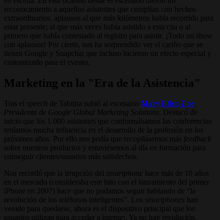
en escena. En esta ocasión desde el escenario dieron un
reconocimiento a aquellos asistentes que cumplían con hechos
extraordinarios: aplausos al que más kilómetros había recorrido para
estar presente; al que más veces había asistido a esta cita o al
primero que había contestado al registro para asistir. ¡Todo un show
con aplausos! Por cierto, nos ha sorprendido ver el cariño que se
tienen Google y Snapchat que incluso hicieron un efecto especial y
customizado para el evento.
Marketing en la "Era de la Asistencia"
Tras el
speech
de Tabitha subió al escenario
Mary Ellen Coe
,
Presidenta de Google Global Marketing Solutions
. Destacó de
inicio que los 1.000 asistentes que conformábamos las conferencias
teníamos mucha influencia en el desarrollo de la profesión en los
próximos años. Por ello nos pedía que recopilásemos más
feedback
sobre nuestros productos y estuviésemos al día en formación para
conseguir clientes/usuarios más satisfechos.
Nos recordó que la irrupción del
smartphone
hace más de 10 años
en el mercado (consideraba este hito con el lanzamiento del primer
iPhone en 2007) hace que no podamos seguir hablando de “la
revolución de los teléfonos inteligentes”. Los
smartphones
han
venido para quedarse, ahora es el dispositivo principal que los
usuarios utilizan para acceder a internet. Ya no hay revolución,