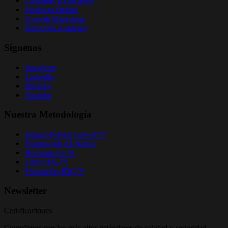
Customer Experience
Producto Digital
Growth Marketing
Runroom Academy
Síguenos
Instagram
LinkedIn
Bluesky
Youtube
Nuestra Metodología
Impact-Driven Growth™
Framework AI-Native
Herramienta IA
Libro IDG™
Formación IDG™
Newsletter
Certificaciones
Cumplimos con los más altos estándares de calidad y seguridad