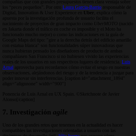
compañías que con grandes presupuestos tienen clara ventaja sobre
los “peces pequeños”. Por otro
Laura Garcia-Barrio
responsable de
Digital, Innovation & User Experience en
Uber
, explica cómo la
apuesta por la investigación profunda de usuario facilita el
nacimiento de proyectos de gran impacto como
UberMOTO
(nacido
en Jakarta donde el tráfico en coche es imposible y el Moto ha
funcionado mucho mejor) o como las indicaciones en la guía de
Google Maps del tipo: "gire a la derecha detrás del edificio amarillo
con estatua blanca" son funcionalidades súper innovadoras que
nunca hubieran pensado los diseñadores de producto de ambas
compañíasen San Francisco si no hubiesen vivido las experiencias
reales de los usuarios en sus respectivos lugares de residencia.
Luis
Arnal
aprovecha para recordarnos cómo evitar el sesgo en nuestras
observaciones, alejándonos del riesgo y de la tendencia a juzgar para
poder innovar sin interferencias. [caption id="attachment_1894"
align="alignnone" width="900"]
Ponencia de Luis Arnal en UX Spain. ©Sketchnote de Javier
Alonso[/caption]
7. Investigación
agile
Uno de los grandes retos que tenemos en la actualidad es hacer
compatibles las investigaciones orientadas a usuario con las
dinámicas de desarrollo ágil.
Júlia Ivorra
nos expone cómo