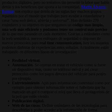
productos digitales, pero no teníamos tan presente la labor que había
detrás y los beneficios que aporta a la comunidad.
Martín Álvarez-
Espinar
nos explica que detrás de las siglas hay muchos grupos
repartidos por el mundo que trabajan para ayudar a estandarizar y
crear “
una web única, abierta y universal
”. Han definido 270
estándares y su objetivo es que tengamos un
código más limpio,
una web más eficiente y podamos tener un control más preciso
de lo que está pasando en cada momento. Gracias a estándares como
la web semántica, nuevos enfoques de seguridad o disponer de
nuevos protocolos para
real time communication,
hoy los usuarios
podemos disfrutar de experiencias antes soñadas. Actualmente están
trabajando en diferentes líneas de investigación:
Realidad virtual
.
Automación
. Se centran en tratar el vehículo como si fuese
un dispositivo más, como un teléfono móvil y así crear
protocolos como los pagos directos del vehículo para peajes
por ejemplo.
Entretenimiento
. Apis para información contextual como por
ejemplo para obtener información sobre el futbolista que ha
marcado un gol o comprar el reloj que lleva el protagonista de
la peli que estás viendo.
Publicación digital.
Web de las cosas
. Definir estándares de las tecnologías para
describirlas y poder acceder a la información de forma