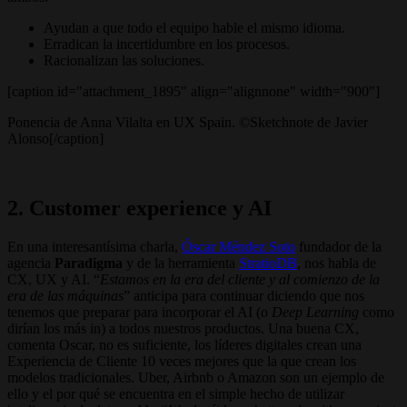
Ayudan a que todo el equipo hable el mismo idioma.
Erradican la incertidumbre en los procesos.
Racionalizan las soluciones.
[caption id="attachment_1895" align="alignnone" width="900"]
Ponencia de Anna Vilalta en UX Spain. ©Sketchnote de Javier
Alonso[/caption]
2. Customer experience y AI
En una interesantísima charla,
Óscar Méndez Soto
fundador de la
agencia
Paradigma
y de la herramienta
StratioDB
, nos habla de
CX, UX y AI. “
Estamos en la era del cliente y al comienzo de la
era de las máquinas
” anticipa para continuar diciendo que nos
tenemos que preparar para incorporar el AI (o
Deep Learning
como
dirían los más in) a todos nuestros productos. Una buena CX,
comenta Oscar, no es suficiente, los líderes digitales crean una
Experiencia de Cliente 10 veces mejores que la que crean los
modelos tradicionales. Uber, Airbnb o Amazon son un ejemplo de
ello y el por qué se encuentra en el simple hecho de utilizar