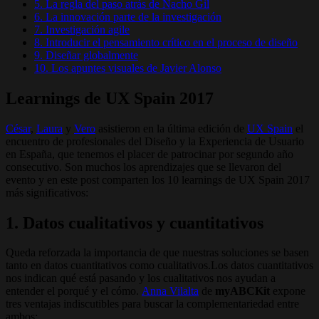
5. La regla del paso atrás de Nacho Gil
6. La innovación parte de la investigación
7. Investigación agile
8. Introducir el pensamiento crítico en el proceso de diseño
9. Diseñar globalmente
10. Los apuntes visuales de Javier Alonso
Learnings de UX Spain 2017
César
,
Laura
y
Vero
asistieron en la última edición de
UX Spain
el
encuentro de profesionales del Diseño y la Experiencia de Usuario
en España, que tenemos el placer de patrocinar por segundo año
consecutivo. Son muchos los aprendizajes que se llevaron del
evento y en este post comparten los 10 learnings de UX Spain 2017
más significativos:
1. Datos cualitativos y cuantitativos
Queda reforzada la importancia de que nuestras soluciones se basen
tanto en datos cuantitativos como cualitativos.Los datos cuantitativos
nos indican qué está pasando y los cualitativos nos ayudan a
entender el porqué y el cómo.
Anna Vilalta
de
myABCKit
expone
tres ventajas indiscutibles para buscar la complementariedad entre
ambos: