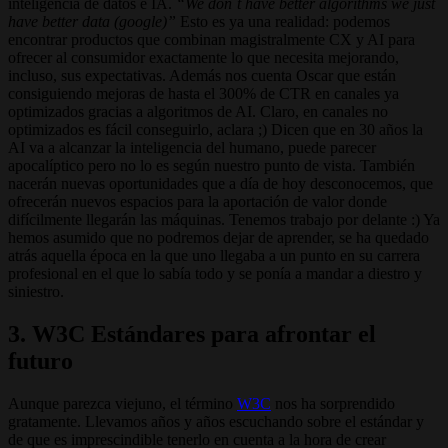
inteligencia de datos e IA.
“We don´t have better algorithms we just
have better data (google)”
Esto es ya una realidad: podemos
encontrar productos que combinan magistralmente CX y AI para
ofrecer al consumidor exactamente lo que necesita mejorando,
incluso, sus expectativas. Además nos cuenta Oscar que están
consiguiendo mejoras de hasta el 300% de CTR en canales ya
optimizados gracias a algoritmos de AI. Claro, en canales no
optimizados es fácil conseguirlo, aclara ;) Dicen que en 30 años la
AI va a alcanzar la inteligencia del humano, puede parecer
apocalíptico pero no lo es según nuestro punto de vista. También
nacerán nuevas oportunidades que a día de hoy desconocemos, que
ofrecerán nuevos espacios para la aportación de valor donde
difícilmente llegarán las máquinas. Tenemos trabajo por delante :) Ya
hemos asumido que no podremos dejar de aprender, se ha quedado
atrás aquella época en la que uno llegaba a un punto en su carrera
profesional en el que lo sabía todo y se ponía a mandar a diestro y
siniestro.
3. W3C Estándares para afrontar el
futuro
Aunque parezca viejuno, el término
W3C
nos ha sorprendido
gratamente. Llevamos años y años escuchando sobre el estándar y
de que es imprescindible tenerlo en cuenta a la hora de crear