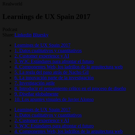
Realworld
Learnings de UX Spain 2017
Podcast
Share:
Linkedin
/
Bluesky
Learnings de UX Spain 2017
1. Datos cualitativos y cuantitativos
2. Customer experience y AI
3. W3C Estándares para afrontar el futuro
4. Componentes Web, los ladrillos de la arquitectura web
5. La regla del paso atrás de Nacho Gil
6. La innovación parte de la investigación
7. Investigación agile
8. Introducir el pensamiento crítico en el proceso de diseño
9. Diseñar globalmente
10. Los apuntes visuales de Javier Alonso
Learnings de UX Spain 2017
1. Datos cualitativos y cuantitativos
2. Customer experience y AI
3. W3C Estándares para afrontar el futuro
4. Componentes Web, los ladrillos de la arquitectura web