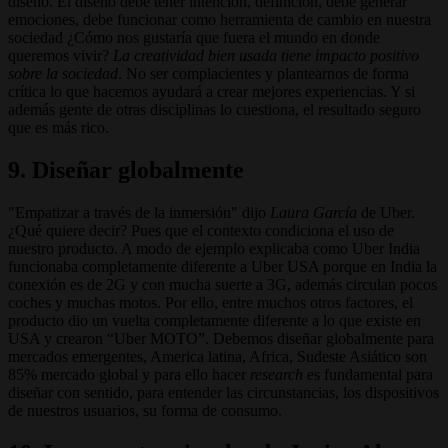
diseño. El diseño debe tener intención, definición, debe generar
emociones, debe funcionar como herramienta de cambio en nuestra
sociedad ¿Cómo nos gustaría que fuera el mundo en donde
queremos vivir?
La creatividad bien usada tiene impacto positivo
sobre la sociedad
. No ser complacientes y plantearnos de forma
crítica lo que hacemos ayudará a crear mejores experiencias. Y si
además gente de otras disciplinas lo cuestiona, el resultado seguro
que es más rico.
9. Diseñar globalmente
"Empatizar a través de la inmersión" dijo
Laura García
de Uber.
¿Qué quiere decir? Pues que el contexto condiciona el uso de
nuestro producto. A modo de ejemplo explicaba como Uber India
funcionaba completamente diferente a Uber USA porque en India la
conexión es de 2G y con mucha suerte a 3G, además circulan pocos
coches y muchas motos. Por ello, entre muchos otros factores, el
producto dio un vuelta completamente diferente a lo que existe en
USA y crearon “Uber MOTO”. Debemos diseñar globalmente para
mercados emergentes, America latina, Africa, Sudeste Asiático son
85% mercado global y para ello hacer
research
es fundamental para
diseñar con sentido, para entender las circunstancias, los dispositivos
de nuestros usuarios, su forma de consumo.