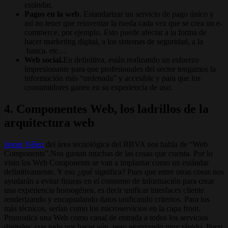
estándar.
Pagos en la web
. Estandarizar un servicio de pago único y
así no tener que reinventar la rueda cada vez que se crea un e-
commerce, por ejemplo. Esto puede afectar a la forma de
hacer marketing digital, a los sistemas de seguridad, a la
banca. etc…
Web social.
En definitiva, están realizando un esfuerzo
impresionante para que profesionales del sector tengamos la
información más “ordenada” y accesible y para que los
consumidores ganen en su experiencia de uso.
4. Componentes Web, los ladrillos de la
arquitectura web
Javier Vélez
del área tecnológica del BBVA nos habla de “Web
Components”.Nos gustan muchas de las cosas que cuenta. Por lo
visto los Web Components se van a implantar como un estándar
definitivamente. Y eso ¿qué significa? Pues que entre otras cosas nos
ayudarán a evitar fisuras en el consumo de información para crear
una experiencia homogénea, es decir unificar interfaces cliente
renderizando y encapsulando datos unificando criterios. Para los
más técnicos, serían como los microservicios en la capa front.
Pronostica una Web como canal de entrada a todos los servicios
digitales, con todo por hacer aún, pero avanzando muy rápido. Poco