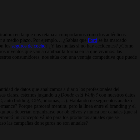
iradora en la que nos retaba a comportarnos como los auténticos
tor a medio plazo. Por ejemplo… ¿Sabías que
Ford
se ha marcado
on los
seguros de coche
? ¿Y las multas si no hay accidentes? ¿Cómo
os inventos que van a cambiar la forma en la que vivimos: las
uestros consumidores, nos sitúa con una ventaja competitiva que puede
antidad de datos que analizamos a diario los profesionales del
osas claras, estemos jugando a
¿Dónde está Wally?
con nuestros datos.
, auto bidding, CPA, idiomas,…). Hablando de segmentos analizó
mance? Porque parecerá mentira, pero la línea entre el branding y el
equipos deberían organizarse por objetivos y nunca por canales (que si
emarcó un concepto válido para los productos anuales que se
caso las campañas de seguros no son anuales?