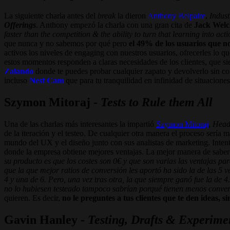
La siguiente charla antes del
break
la dieron
Anthony Belpaire
,
Indus
Offerings
. Anthony empezó la charla con una gran cita de
Jack Wel
faster than the competition & the ability to turn that learning into act
que nunca y no sabemos por qué pero
el 49% de los usuarios que n
activos los niveles de engaging con nuestros usuarios, ofrecerles lo 
estos momentos responden a claras necesidades de los clientes, que s
Zalando
donde te puedes probar cualquier zapato y devolverlo sin 
incluso
Nest Cam
que para tu tranquilidad en infinidad de situaciones
Szymon Mitoraj
-
Tests to Rule them All
Una de las charlas más interesantes la impartió
Szymon Mitoraj
,
Head
de la iteración y el testeo. De cualquier otra manera el proceso sería
mundo del UX y el diseño junto con sus analistas de marketing. Inten
donde la empresa obtiene mejores ventajas. La mejor manera de saber
su producto es que los costes son 0€ y que son varias las ventajas p
que la que mejor ratios de conversión les aportó ha sido la de las 5 
4 y una de 6. Pero, una vez tras otra, la que siempre ganó fue la de 
no lo hubiesen testeado tampoco sabrían porqué tienen menos conver
quieren. Es decir,
no le preguntes a tus clientes que te den ideas, s
Gavin Hanley -
Testing, Drafts & Experime