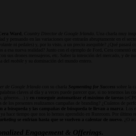
Cera
Ward
,
Country Director de Google Irlanda
. Una charla muy insp
dad y pensando en las variaciones que entrarán abruptamente en el sec
lante ni pedales) y, por lo visto, a un precio asequible? ¿Qué pasará c
 a esa nueva realidad? Junto con el ejemplo de Ford, Cera comentó otr
on sus drones mensajeros, etc. Saber la intención del mercado, y de n
ia del
mobile
y su dominación del mundo entero.
er de Google Irlanda
con su charla
Segmenting for Success
sobre la c
palabras claves al día y a veces puede parecer que, si no tenemos las c
as, géneros…) y
en conseguir automatizar el máximo de tareas
(eCPC
 de los presentes realizamos campañas de branding? ¿Cuántos de perfor
 a búsqueda y las campañas de búsqueda te llevan a marca
. Los 
t ya hace tiempo que nos lo hemos aprendido en Runroom. Por último r
arketing
se enfrían hasta que se vuelven a calentar de nuevo
. ¿O a
onalized Engagement & Offerings
.