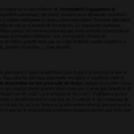
Accenture
en la que hablaron de
Personalized Engagement &
ompetitive advantage: the ability to learn more about our customers
 y cuánto realizamos acciones sobre estos datos? Tenemos más datos
mplo de ello es el mundo de los seguros. Es importante mantener
Things
porque los nuevos productos que están saliendo al mercado en
ionan problemas cotidianos. Son, por ejemplo, el caso de
es de tráfico
gamificando
que no cojas el móvil cuando conduces o
la, guardar recuerdos, ... ¡una pasada!.
s placentera y mejor desarrollada para llegar a la innovación que la
 Para ellos ha sido muy importante encontrar el equilibrio entre el
a desarrollan un test para salir de dudas
, porque es en estos casos
en una página donde quieren dejar claro que el principal beneficio de
ventajas con 0€ coste? ¿o 5 ventajas de 0€ coste?. Podríamos pensar
 debate y decidieron testear con una de 3 y una de 4. Así como una de
so es que fue así y no tienen ni la más remota idea de por qué pero si
eo es que no le preguntemos a nuestros usuarios/clientes qué es lo que