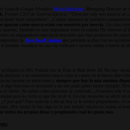
try Lead de Google Irlanda
y
Denis Hannigan
,
Managing Director de 
ch
,
Former CEO de General Electric:
“
There are only two sources of c
ion faster than competition
”. ¿Cuánto sabemos de nuestros consumidores
os apoyan como marca están con nosotros por inercia
. Un claro eje
que quieren. También es muy importante tener en cuenta
The Internet of 
ienten un
engagement
especial al descubrir que esos productos les soluc
compromiso; la
App Road Vikings
que pretende acabar con los accident
 te permite visualizar tu casa vía webcam e incluso hablar a través de el
 of Digital en ING Poland
con su
Tests to Rule them All
. No hay vía má
 más doloroso y no tendríamos nunca claro si vamos en la buena dirección.
tan no basarse en intuiciones y
siempre que hay la más mínima disput
 si algo funciona es testeando y no nos pudo poner mejor ejemplo:
Tien
ara el cliente. No saben cómo priorizar el contenido. ¿Ponemos sólo 4 
ventajas pero lo cierto es que fue la de 4. En este momento se abrió un
4. ¿Y por qué? Pues todavía a día de hoy se lo andan preguntando, el ca
sión.
¡Por cierto! Si hay algo en lo que insistió mucho en cuanto al test
ino testea tus propias ideas y pregúntales cuál les gusta más
.
nts