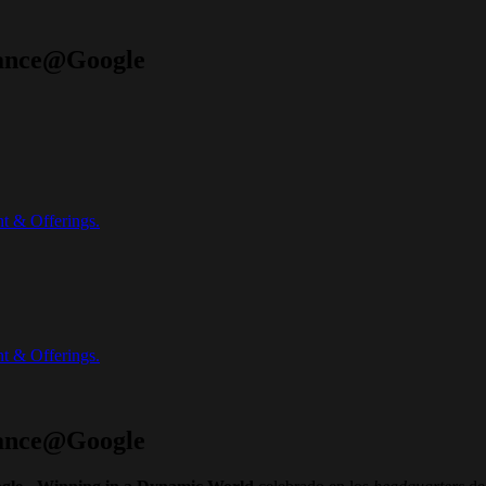
inance@Google
t & Offerings.
t & Offerings.
inance@Google