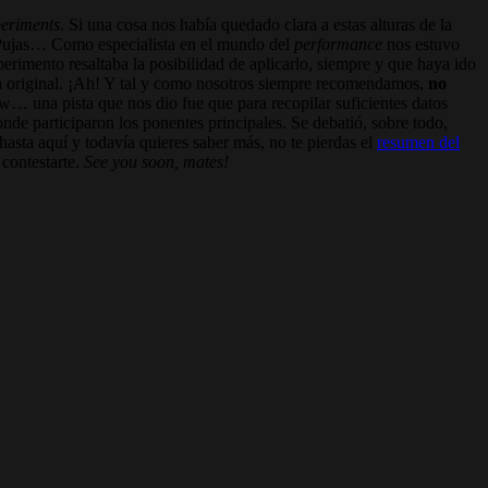
periments
. Si una cosa nos había quedado clara a estas alturas de la
de Pujas… Como especialista en el mundo del
performance
nos estuvo
rimento resaltaba la posibilidad de aplicarlo, siempre y que haya ido
la original. ¡Ah! Y tal y como nosotros siempre recomendamos,
no
w… una pista que nos dio fue que para recopilar suficientes datos
onde participaron los ponentes principales. Se debatió, sobre todo,
hasta aquí y todavía quieres saber más, no te pierdas el
resumen del
 contestarte.
See you soon, mates!