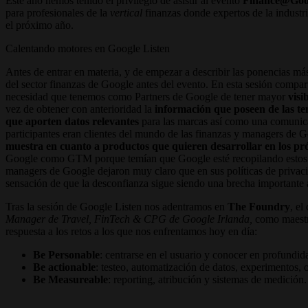
Este año hemos tenido el privilegio de asistir al evento
Finance@Goog
para profesionales de la
vertical
finanzas donde expertos de la industr
el próximo año.
Calentando motores en Google Listen
Antes de entrar en materia, y de empezar a describir las ponencias má
del sector finanzas de Google antes del evento. En esta sesión compa
necesidad que tenemos como Partners de Google de tener mayor
visi
vez de obtener con anterioridad la
información que poseen de las t
que aporten datos relevantes
para las marcas así como una comunica
participantes eran clientes del mundo de las finanzas y managers de G
muestra en cuanto a productos que quieren desarrollar en los p
Google como GTM porque temían que Google esté recopilando estos dat
managers de Google dejaron muy claro que en sus políticas de privacid
sensación de que la desconfianza sigue siendo una brecha importante a
Tras la sesión de Google Listen nos adentramos en
The Foundry
, el
Manager de Travel, FinTech & CPG de Google Irlanda,
como maestro
respuesta a los retos a los que nos enfrentamos hoy en día:
Be Personable
: centrarse en el usuario y conocer en profundid
Be actionable
: testeo, automatización de datos, experimentos, 
Be Measureable
: reporting, atribución y sistemas de medición.