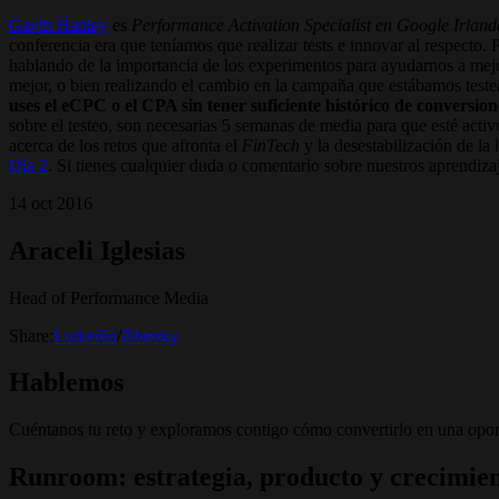
Gavin Hanley
es
Performance Activation Specialist en Google Irland
conferencia era que teníamos que realizar tests e innovar al respecto
hablando de la importancia de los experimentos para ayudarnos a mejo
mejor, o bien realizando el cambio en la campaña que estábamos test
uses el eCPC o el CPA sin tener suficiente histórico de conversion
sobre el testeo, son necesarias 5 semanas de media para que esté act
acerca de los retos que afronta el
FinTech
y la desestabilización de la
Día 2
. Si tienes cualquier duda o comentario sobre nuestros aprendiz
14 oct 2016
Araceli Iglesias
Head of Performance Media
Share:
Linkedin
/
Bluesky
Hablemos
Cuéntanos tu reto y exploramos contigo cómo convertirlo en una opor
Runroom: estrategia, producto y crecimien