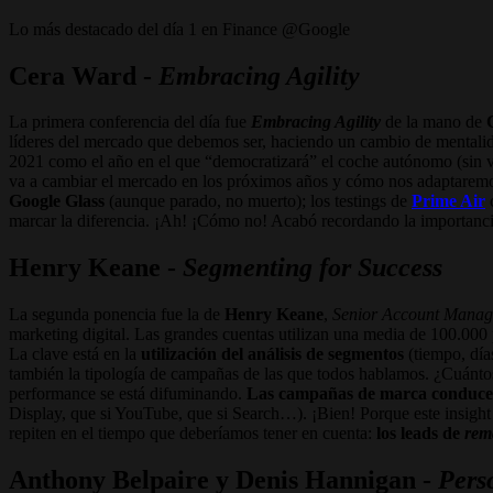
Lo más destacado del día 1 en Finance @Google
Cera Ward -
Embracing Agility
La primera conferencia del día fue
Embracing Agility
de la mano de
líderes del mercado que debemos ser, haciendo un cambio de mentali
2021 como el año en el que “democratizará” el coche autónomo (sin vo
va a cambiar el mercado en los próximos años y cómo nos adaptaremos
Google Glass
(aunque parado, no muerto); los testings de
Prime Air
c
marcar la diferencia. ¡Ah! ¡Cómo no! Acabó recordando la importanc
Henry Keane -
Segmenting for Success
La segunda ponencia fue la de
Henry Keane
,
Senior Account Manag
marketing digital. Las grandes cuentas utilizan una media de 100.000 
La clave está en la
utilización del análisis de segmentos
(tiempo, dí
también la tipología de campañas de las que todos hablamos. ¿Cuántos
performance se está difuminando.
Las campañas de marca conducen
Display, que si YouTube, que si Search…). ¡Bien! Porque este insigh
repiten en el tiempo que deberíamos tener en cuenta:
los leads de
rem
Anthony Belpaire y Denis Hannigan -
Pers