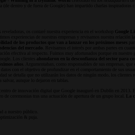
le - Winning in a Dynamic World
celebrado en los
headquarters
de 
ia (de dentro y de fuera de Google) han impartido charlas inspiradoras 
s reveladoras, os contaré nuestra experiencia en el workshop
Google Li
rtimos experiencias de nuestras empresas y revisamos nuestra relación
bilidad de los productos que van a lanzar en los próximos meses
para
endencias del mercado
. Revisamos el interés por ambas partes en cuant
ción efectiva al respecto. Fuimos muy afortunados porque en nuestro
oogle. Los clientes
ahondaron en la desconfianza del sector para con
róximos años
. Argumentaban, como responsables de sus empresas, que era
os con el objetivo de profundizar en el comportamiento de sus usuario
ad se detalla que no utilizarán los datos de ningún modo, los clientes 
 salvar, aunque lo dejaron en tablas.
 centro de innovación digital que Google inauguró en Dublín en 2013. 
 de ceremonias tras una actuación de apertura de un grupo local.
La c
ad a nuestro público.
optimización & puja.