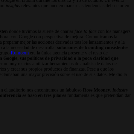
Google en Dublín durante los días 12 y 13 de octubre. Un evento
con
insights
relevantes que pueden marcar las tendencias del sector en
sten
donde tuvimos la suerte de charlar
face-to-face
con los managers
 laboral con Google con perspectiva de mejora. Comunicamos la
 preparar mejor las acciones derivadas tras los lanzamientos y a la
o a la necesidad de desarrollar
soluciones de branding consistentes
 grupo
Runroom
era la única agencia presente y el resto de
 Google, sus políticas de privacidad o la poca claridad que
n muy reacios a utilizar herramientas de análisis de datos de
s y crear sus propios productos de finanzas. Pese a que los
reclamaban una mayor precisión sobre el uso de sus datos. Me dio la
En el auditorio nos encontramos un fabuloso
Ross Mooney
,
Industry
onferencia se basó en tres pilares
fundamentales que pretendían dar