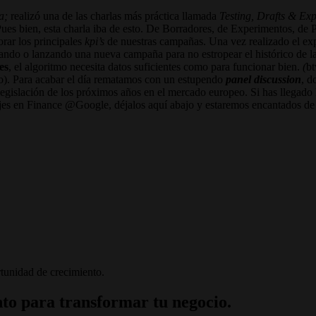
a;
realizó una de las charlas más práctica llamada
Testing, Drafts & Ex
. Pues bien, esta charla iba de esto. De Borradores, de Experimentos, 
rar los principales
kpi’s
de nuestras campañas. Una vez realizado el expe
eando o lanzando una nueva campaña para no estropear el histórico de 
es
, el algoritmo necesita datos suficientes como para funcionar bien.
(
bt
ivo). Para acabar el día rematamos con un estupendo
panel discussion
, d
 legislación de los próximos años en el mercado europeo. Si has llegado 
ajes en Finance @Google, déjalos aquí abajo y estaremos encantados de
tunidad de crecimiento.
to para transformar tu negocio.