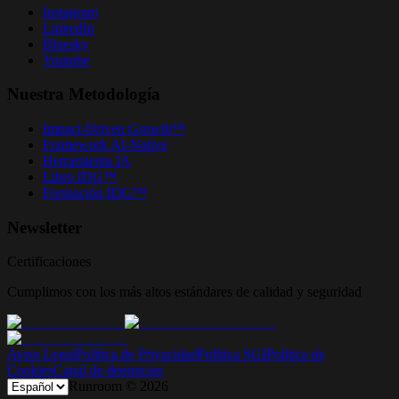
Instagram
LinkedIn
Bluesky
Youtube
Nuestra Metodología
Impact-Driven Growth™
Framework AI-Native
Herramienta IA
Libro IDG™
Formación IDG™
Newsletter
Certificaciones
Cumplimos con los más altos estándares de calidad y seguridad
Aviso Legal
Política de Privacidad
Política SGI
Política de
Cookies
Canal de denuncias
Runroom ©
2026