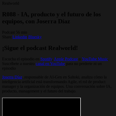
Realworld
R088 - IA, producto y el futuro de los
equipos, con Joserra Díaz
Podcast 56 min
Share:
Linkedin
/
Bluesky
¡Sigue el podcast Realworld!
Escucha el episodio en
Spotify
, ⁠⁠
Apple Podcast
⁠⁠ o ⁠⁠
YouTube Music
.
Suscríbete a nuestro
canal en YouTube
para no perderte ni un
episodio
Joserra Díaz
, responsable de AI-Gen en Saltoki, analiza cómo la
inteligencia artificial está transformando Agile, el rol de product
manager y la organización de equipos. Una conversación sobre IA,
producto, management y el futuro del trabajo.