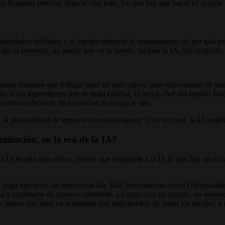
razadas precisas llega al otro lado. Lo que hay que hacer es aceptar perd
rioridades definidas y el equipo entiende el razonamiento de por qué pri
das el contexto, no puede leer en tu mente, incluso la IA. Sin contexto
anos tenemos que trabajar para ser más claros, para expresarnos de mane
za: si los ingredientes son de mala calidad, el mejor chef del mundo hará
resultado depende de la calidad de lo que le das.
a, la probabilidad de impacto es mucho mayor. Si es un caos, la IA ampl
unicación, en la era de la IA?
IA es aún más crítica. Tienes que explicarle a la IA lo que hay en tu ca
haga ejercicios de improvisación. Hay herramientas como Ultraspeakin
to y expresarte de manera coherente. Lo hago con mi equipo, en sesion
 tienen que estar en reuniones con stakeholders de todos los niveles, a