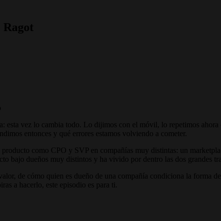
e Ragot
o
 esta vez lo cambia todo. Lo dijimos con el móvil, lo repetimos ahora co
endimos entonces y qué errores estamos volviendo a cometer.
do producto como CPO y SVP en compañías muy distintas: un marketplace
to bajo dueños muy distintos y ha vivido por dentro las dos grandes tr
valor, de cómo quien es dueño de una compañía condiciona la forma de 
as a hacerlo, este episodio es para ti.