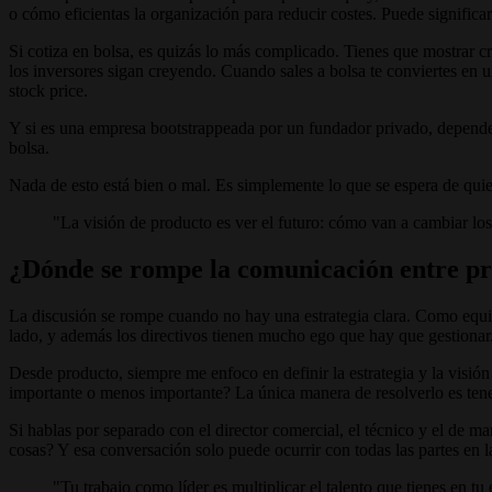
o cómo eficientas la organización para reducir costes. Puede significa
Si cotiza en bolsa, es quizás lo más complicado. Tienes que mostrar c
los inversores sigan creyendo. Cuando sales a bolsa te conviertes en 
stock price.
Y si es una empresa bootstrappeada por un fundador privado, depende t
bolsa.
Nada de esto está bien o mal. Es simplemente lo que se espera de qui
"La visión de producto es ver el futuro: cómo van a cambiar l
¿Dónde se rompe la comunicación entre pr
La discusión se rompe cuando no hay una estrategia clara. Como equipo 
lado, y además los directivos tienen mucho ego que hay que gestionar
Desde producto, siempre me enfoco en definir la estrategia y la visión d
importante o menos importante? La única manera de resolverlo es tener
Si hablas por separado con el director comercial, el técnico y el de m
cosas? Y esa conversación solo puede ocurrir con todas las partes en
"Tu trabajo como líder es multiplicar el talento que tienes en t