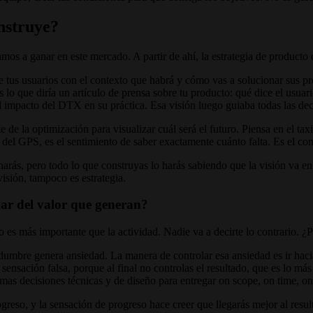
onstruye?
os a ganar en este mercado. A partir de ahí, la estrategia de producto 
e tus usuarios con el contexto que habrá y cómo vas a solucionar sus 
es lo que diría un artículo de prensa sobre tu producto: qué dice el usua
l impacto del DTX en su práctica. Esa visión luego guiaba todas las de
e de la optimización para visualizar cuál será el futuro. Piensa en el tax
e del GPS, es el sentimiento de saber exactamente cuánto falta. Es el 
s harás, pero todo lo que construyas lo harás sabiendo que la visión va 
isión, tampoco es estrategia.
gar del valor que generan?
to es más importante que la actividad. Nadie va a decirte lo contrario. 
mbre genera ansiedad. La manera de controlar esa ansiedad es ir hacia 
a sensación falsa, porque al final no controlas el resultado, que es lo m
tomas decisiones técnicas y de diseño para entregar on scope, on time, 
ogreso, y la sensación de progreso hace creer que llegarás mejor al res