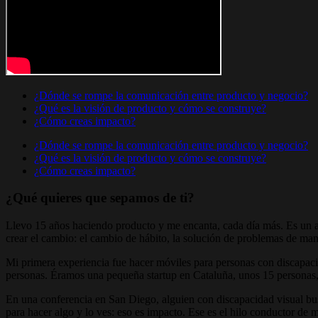
¿Dónde se rompe la comunicación entre producto y negocio?
¿Qué es la visión de producto y cómo se construye?
¿Cómo creas impacto?
¿Dónde se rompe la comunicación entre producto y negocio?
¿Qué es la visión de producto y cómo se construye?
¿Cómo creas impacto?
¿Qué quieres que sepamos de ti?
Llevo 15 años haciendo producto y me encanta, cada día más. Es un a
crear el cambio: el cambio de hábito, la solución de problemas de maner
Mi primera experiencia fue hacer móviles para personas con discapaci
personas. Éramos una pequeña startup en Cataluña, unos 15 persona
En una conferencia en San Diego, alguien con discapacidad visual bus
para hacer algo y lo ves: eso es impacto. Ese es el hilo conductor de