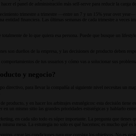
r hacer el panel de administración más self-serve para reducir la carga
recimiento trimestre a trimestre —entre un 7 y un 15% year over year— y
una entidad financiera. Las últimas semanas de cada trimestre a veces i
otalmente de lo que quiera esa persona. Puede que busque un lifestyle b
enes son dueños de la empresa, y las decisiones de producto deben resp
os comportamientos de tus usuarios y cómo vas a solucionar sus problem
oducto y negocio?
directivo, para llevar la compañía al siguiente nivel necesitas un mapa
.
e producto, y en hacer los arbitrajes estratégicos: esta decisión tiene e
 en un mismo sitio las grandes prioridades estratégicas y hablarlo entre
arketing, en cada silo todo es súper importante. La pregunta que tienes
 la misma mesa. La estrategia no solo es qué hacemos; es mucho qué es
u equipo, crear las condiciones para que consiga los objetivos. No es g