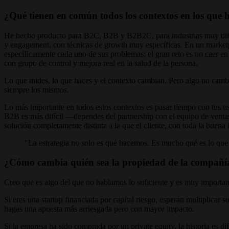
¿Qué tienen en común todos los contextos en los que
He hecho producto para B2C, B2B y B2B2C, para industrias muy difer
y engagement, con técnicas de growth muy específicas. En un marketpla
específicamente cada uno de sus problemas; el gran reto es no caer en
con grupo de control y mejora real en la salud de la persona.
Lo que mides, lo que haces y el contexto cambian. Pero algo no cambi
siempre los mismos.
Lo más importante en todos estos contextos es pasar tiempo con tus u
B2B es más difícil —dependes del partnership con el equipo de venta
solución completamente distinta a la que el cliente, con toda la buena
"La estrategia no solo es qué hacemos. Es mucho qué es lo q
¿Cómo cambia quién sea la propiedad de la compañía
Creo que es algo del que no hablamos lo suficiente y es muy importa
Si eres una startup financiada por capital riesgo, esperan multiplic
hagas una apuesta más arriesgada pero con mayor impacto.
Si la empresa ha sido comprada por un private equity, la historia es d