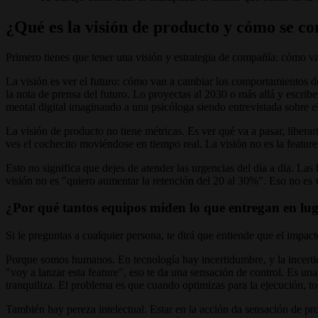
¿Qué es la visión de producto y cómo se c
Primero tienes que tener una visión y estrategia de compañía: cómo vam
La visión es ver el futuro: cómo van a cambiar los comportamientos d
la nota de prensa del futuro. Lo proyectas al 2030 o más allá y escrib
mental digital imaginando a una psicóloga siendo entrevistada sobre e
La visión de producto no tiene métricas. Es ver qué va a pasar, liberart
ves el cochecito moviéndose en tiempo real. La visión no es la featur
Esto no significa que dejes de atender las urgencias del día a día. La
visión no es "quiero aumentar la retención del 20 al 30%". Eso no es v
¿Por qué tantos equipos miden lo que entregan en lu
Si le preguntas a cualquier persona, te dirá que entiende que el impac
Porque somos humanos. En tecnología hay incertidumbre, y la incertidu
"voy a lanzar esta feature", eso te da una sensación de control. Es un
tranquiliza. El problema es que cuando optimizas para la ejecución, 
También hay pereza intelectual. Estar en la acción da sensación de pr