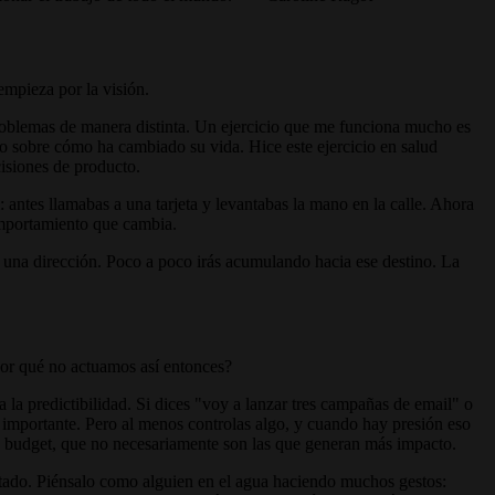
empieza por la visión.
problemas de manera distinta. Un ejercicio que me funciona mucho es
rio sobre cómo ha cambiado su vida. Hice este ejercicio en salud
cisiones de producto.
i: antes llamabas a una tarjeta y levantabas la mano en la calle. Ahora
comportamiento que cambia.
en una dirección. Poco a poco irás acumulando hacia ese destino. La
¿Por qué no actuamos así entonces?
la predictibilidad. Si dices "voy a lanzar tres campañas de email" o
ás importante. Pero al menos controlas algo, y cuando hay presión eso
on budget, que no necesariamente son las que generan más impacto.
ultado. Piénsalo como alguien en el agua haciendo muchos gestos: