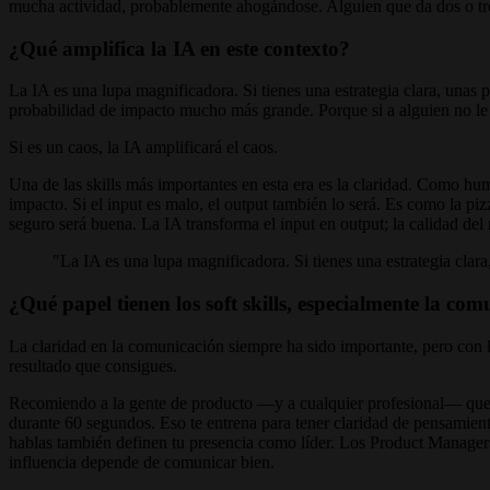
mucha actividad, probablemente ahogándose. Alguien que da dos o tres b
¿Qué amplifica la IA en este contexto?
La IA es una lupa magnificadora. Si tienes una estrategia clara, unas p
probabilidad de impacto mucho más grande. Porque si a alguien no le 
Si es un caos, la IA amplificará el caos.
Una de las skills más importantes en esta era es la claridad. Como hum
impacto. Si el input es malo, el output también lo será. Es como la piz
seguro será buena. La IA transforma el input en output; la calidad del 
"La IA es una lupa magnificadora. Si tienes una estrategia clar
¿Qué papel tienen los soft skills, especialmente la com
La claridad en la comunicación siempre ha sido importante, pero con la 
resultado que consigues.
Recomiendo a la gente de producto —y a cualquier profesional— que 
durante 60 segundos. Eso te entrena para tener claridad de pensamien
hablas también definen tu presencia como líder. Los Product Managers
influencia depende de comunicar bien.