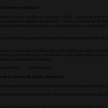
 has hecho producto?
entes, y lo que cambia es el contexto. En B2C —pasé ocho años en Inf
ce priorizas la liquidez del contenido y los efectos de red. En un SaaS
 el custom development, porque si lo haces tu producto se convierte en
a: al final estás aquí para solucionar problemas de personas reales de
suarios y escucharlos de primera mano. En Infojobs, mi equipo se ponía 
s y de Customer Success—, pero la clave es que desde producto escuchas
 intención, pensaba que necesitaba.
ue no hacemos." — Caroline Ragot
 en la forma de hacer producto?
nte, porque las decisiones de producto dependen enormemente de qué si
ar su inversión por diez como mínimo. No buscan una optimización que 
iferente. Esperan multiplicar por dos o tres en tres o cuatro años. El 