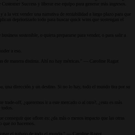
 de Customer Success y liberar ese equipo para generar más ingresos.
 a la vez vender una narrativa de rentabilidad a largo plazo para que
mplican depriorizarlo todo para buscar quick wins que sostengan el
usiness sostenible, o quiera prepararse para vender, o para salir a
onder a eso.
as de manera distinta. Ahí no hay métricas." — Caroline Ragot
, una dirección y un destino. Si no lo hay, todo el mundo tira por su
ste trade-off, ¿queremos ir a este mercado o al otro?, ¿esto es más
 todos.
 que conseguir que aflore es: ¿da más o menos impacto que las otras
 lo que no hacemos.
estionar el trabajo de todo el mundo." — Caroline Ragot