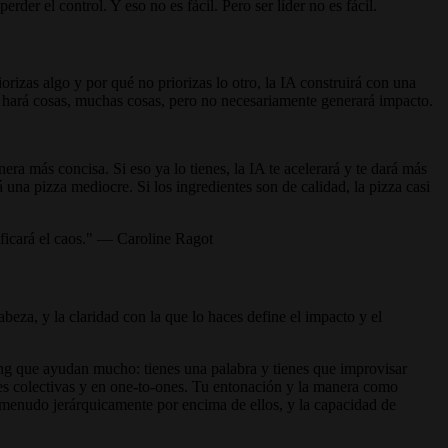
er el control. Y eso no es fácil. Pero ser líder no es fácil.
orizas algo y por qué no priorizas lo otro, la IA construirá con una
, hará cosas, muchas cosas, pero no necesariamente generará impacto.
ra más concisa. Si eso ya lo tienes, la IA te acelerará y te dará más
 una pizza mediocre. Si los ingredientes son de calidad, la pizza casi
ificará el caos." — Caroline Ragot
beza, y la claridad con la que lo haces define el impacto y el
g que ayudan mucho: tienes una palabra y tienes que improvisar
es colectivas y en one-to-ones. Tu entonación y la manera como
 menudo jerárquicamente por encima de ellos, y la capacidad de