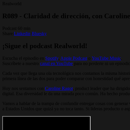
Realworld
R089 - Claridad de dirección, con Carolin
Podcast 60 min
Share:
Linkedin
/
Bluesky
¡Sigue el podcast Realworld!
Escucha el episodio en
Spotify
, ⁠⁠
Apple Podcast
⁠⁠ o ⁠⁠
YouTube Music
.
Suscríbete a nuestro
canal en YouTube
para no perderte ni un episodi
Cada vez que llega una ola tecnológica nos contamos la misma historia:
primera línea de las dos para poder comparar con honestidad qué apr
Hoy nos sentamos con
Caroline Ragot
, product leader que ha dirigi
digital. Esa diversidad le da una mirada poco común. Ha hecho produc
Vamos a hablar de la trampa de confundir entregar cosas con generar 
a Estados Unidos que quizá ya no toca tanto. Si lideras producto o aspir