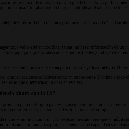
s y pasar información de un nivel a otro lo puede hacer la IA perfect
que no caduca. Tu trabajo como líder es multiplicar el talento que tienes
mplejo de inferioridad no tenemos por qué tener para nada." — Caroli
nager cuyo valor está en coordinar tareas, en pasar información de un ni
al a tu equipo para que fortalezcan sus puntos fuertes y trabajen los m
, crear las condiciones del sistema para que consiga los objetivos. No es
o, tanto en sesiones colectivas como en one-to-ones. Y animo a todo el
—eso es lo que diferencia a un líder en esta era.
tiendo ahora con la IA?
o producto para desktop ni para web, así que no tuve que desaprender p
 no pensar en las capacidades reales de la nueva tecnología.
ódico con zoom in y zoom out. No estaban pensando en que el móvil ca
cer lo mismo en un nuevo soporte, es entender qué capacidades nuevas 