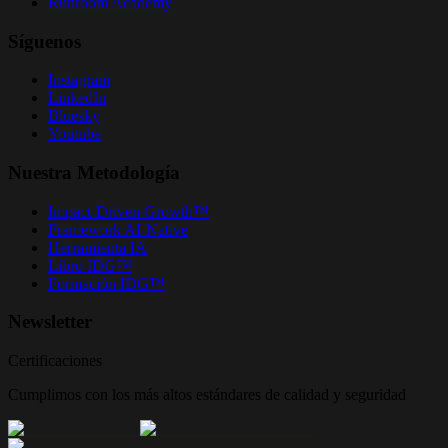
Runroom Academy
Síguenos
Instagram
LinkedIn
Bluesky
Youtube
Nuestra Metodología
Impact-Driven Growth™
Framework AI-Native
Herramienta IA
Libro IDG™
Formación IDG™
Newsletter
Certificaciones
Cumplimos con los más altos estándares de calidad y seguridad