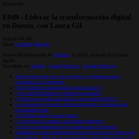
Realworld
E049 - Liderar la transformación digital
en Damm, con Laura Gil
Podcast 44 min
Share:
Linkedin
/
Bluesky
Realworld forma parte de
Redcast
, la red de podcasts del mundo
digital.
Suscríbete en:
Spotify
|
Apple Podcasts
|
Google Podcasts
Tiene mucho que ver con la visión y el liderazgo de la
compañía en el momento.
¿Qué significa transformación digital para ti?
¿Con qué dificultades os habéis encontrado?
¿Cómo es esa visión del dato en un modelo B2B2C?
La estrategia de vuestro cliente emerge de la estrategia del
consumidor final.
¿De dónde salen vuestros datos?
¿Si volvieses a empezar, qué harías diferente?
¿Cuál es la importancia de la innovación en Damm?
También hay una transformación en el proceso de innovación
en sí mismo. Abrir eso a la experiencia del cliente final es un