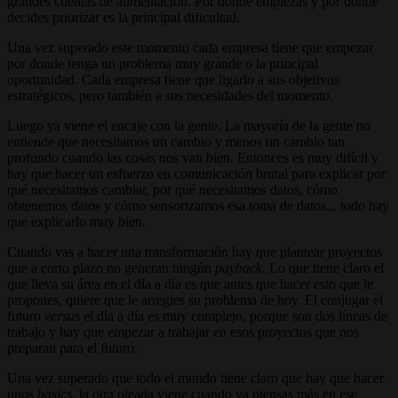
grandes cuentas de alimentación. Por dónde empiezas y por dónde
decides priorizar es la principal dificultad.
Una vez superado este momento cada empresa tiene que empezar
por donde tenga un problema muy grande o la principal
oportunidad. Cada empresa tiene que ligarlo a sus objetivos
estratégicos, pero también a sus necesidades del momento.
Luego ya viene el encaje con la gente. La mayoría de la gente no
entiende que necesitamos un cambio y menos un cambio tan
profundo cuando las cosas nos van bien. Entonces es muy difícil y
hay que hacer un esfuerzo en comunicación brutal para explicar por
qué necesitamos cambiar, por qué necesitamos datos, cómo
obtenemos datos y cómo sensorizamos esa toma de datos... todo hay
que explicarlo muy bien.
Cuando vas a hacer una transformación hay que plantear proyectos
que a corto plazo no generan ningún
payback
. Lo que tiene claro el
que lleva su área en el día a día es que antes que hacer esto que le
propones, quiere que le arregles su problema de hoy. El conjugar el
futuro
versus
el día a día es muy complejo, porque son dos líneas de
trabajo y hay que empezar a trabajar en esos proyectos que nos
preparan para el futuro.
Una vez superado que todo el mundo tiene claro que hay que hacer
unos
basics
, la otra oleada viene cuando ya piensas más en ese