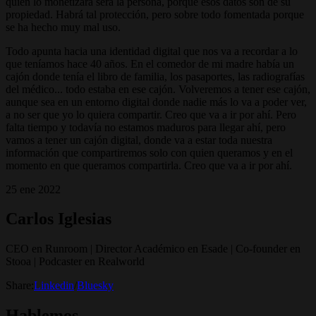
quien lo monetizará será la persona, porque esos datos son de su
propiedad. Habrá tal protección, pero sobre todo fomentada porque
se ha hecho muy mal uso.
Todo apunta hacia una identidad digital que nos va a recordar a lo
que teníamos hace 40 años. En el comedor de mi madre había un
cajón donde tenía el libro de familia, los pasaportes, las radiografías
del médico... todo estaba en ese cajón. Volveremos a tener ese cajón,
aunque sea en un entorno digital donde nadie más lo va a poder ver,
a no ser que yo lo quiera compartir. Creo que va a ir por ahí. Pero
falta tiempo y todavía no estamos maduros para llegar ahí, pero
vamos a tener un cajón digital, donde va a estar toda nuestra
información que compartiremos solo con quien queramos y en el
momento en que queramos compartirla. Creo que va a ir por ahí.
25 ene 2022
Carlos Iglesias
CEO en Runroom | Director Académico en Esade | Co-founder en
Stooa | Podcaster en Realworld
Share:
Linkedin
/
Bluesky
Hablemos