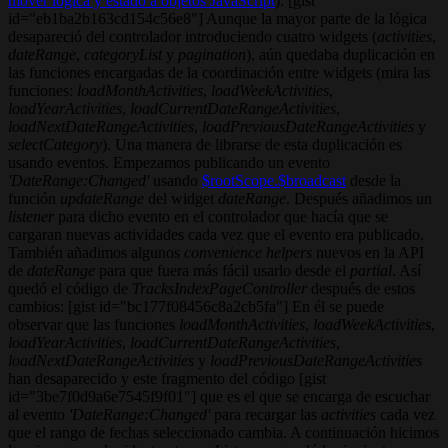
mover lógica y estado a objetos JavaScript
): [gist
id="eb1ba2b163cd154c56e8"] Aunque la mayor parte de la lógica
desapareció del controlador introduciendo cuatro widgets (
activities
,
dateRange
,
categoryList
y
pagination
), aún quedaba duplicación en
las funciones encargadas de la coordinación entre widgets (mira las
funciones:
loadMonthActivities
,
loadWeekActivities
,
loadYearActivities
,
loadCurrentDateRangeActivities
,
loadNextDateRangeActivities
,
loadPreviousDateRangeActivities
y
selectCategory
). Una manera de librarse de esta duplicación es
usando eventos. Empezamos publicando un evento
'DateRange:Changed'
usando
$rootScope.$broadcast
desde la
función
updateRange
del widget
dateRange
. Después añadimos un
listener
para dicho evento en el controlador que hacía que se
cargaran nuevas actividades cada vez que el evento era publicado.
También añadimos algunos
convenience helpers
nuevos en la API
de
dateRange
para que fuera más fácil usarlo desde el
partial
. Así
quedó el código de
TracksIndexPageController
después de estos
cambios: [gist id="bc177f08456c8a2cb5fa"] En él se puede
observar que las funciones
loadMonthActivities
,
loadWeekActivities
,
loadYearActivities
,
loadCurrentDateRangeActivities
,
loadNextDateRangeActivities
y
loadPreviousDateRangeActivities
han desaparecido y este fragmento del código [gist
id="3be7f0d9a6e7545f9f01"] que es el que se encarga de escuchar
al evento
'DateRange:Changed'
para recargar las
activities
cada vez
que el rango de fechas seleccionado cambia. A continuación hicimos