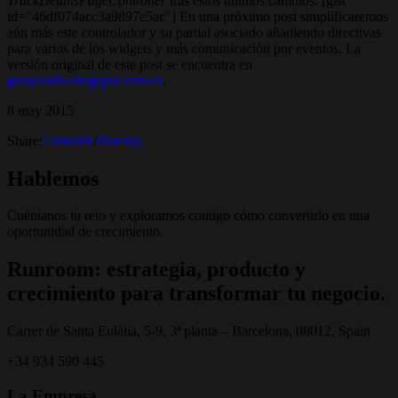
TrackDetailsPageController
tras estos últimos cambios: [gist
id="46df074acc3a9897e5ac"] En una próximo post simplificaremos
aún más este controlador y su partial asociado añadiendo directivas
para varios de los widgets y más comunicación por eventos. La
versión original de este post se encuentra en
garajeando.blogspot.com.es
.
8 may 2015
Share:
Linkedin
/
Bluesky
Hablemos
Cuéntanos tu reto y exploramos contigo cómo convertirlo en una
oportunidad de crecimiento.
Runroom: estrategia, producto y
crecimiento para transformar tu negocio.
Carrer de Santa Eulàlia, 5-9, 3ª planta – Barcelona, 08012, Spain
+34 934 590 445
La Empresa