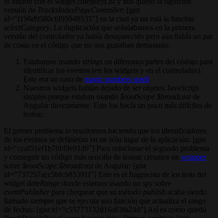
lo mismo con el widget
categoryList
y nos quedó la siguiente
versión de
TracksIndexPageController
: [gist
id="f196d9580c6f95948535"] en la cual ya no está la función
selectCategory
. La duplicación que señalabamos en la primera
versión del controlador ya había desaparecido pero aún había un par
de cosas en el código que no nos gustaban demasiado.
Estabamos usando
strings
en diferentes partes del código para
identificar los eventos (en los widgets y en el controlador).
Esto era un caso de
magic numbers smell
.
Nuestros widgets habían dejado de ser objetos JavaScript
simples porque estaban usando
$rootScope.$broadcast
de
Angular directamente. Esto los hacía un poco más difíciles de
testear.
El primer problema lo resolvimos haciendo que los identificadores
de los eventos se definieran en un sólo lugar de la aplicación: [gist
id="ccaf51ef1b76bf9e91d6"] Para solucionar el segundo problema
y conseguir un código más sencillo de testear creamos un
wrapper
sobre
$rootScope.$broadcast
de Angular: [gist
id="737257acc5bfcb85391f"] Este es el fragmento de los tests del
widget
dateRange
donde estamos usando un
spy
sobre
eventPublisher
para chequear que su método
publish
acaba siendo
llamado siempre que se ejecuta una función que actualiza el rango
de fechas: [gist id="c55773132d16a83fa24d"] Así es como quedó