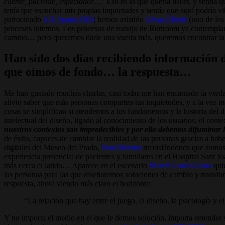
cliente, paciente, espectador…"
Eso es lo que quería hacer, y sentía q
tenía que escuchar mis propias inquietudes y sentía que aquí podría 
patrocinado
UX Spain 2016
; hemos asistido
César Úbeda
(uno de los
procesos internos. Los procesos de trabajo de Runroom ya contempla
camino… pero queremos darle una vuelta más, queremos encontrar la e
Han sido dos días recibiendo información de
que oímos de fondo… la respuesta…
Me han gustado muchas charlas, casi todas me han encantado la verdad
alivio saber que más personas comparten tus inquietudes, y a la vez
cosas se simplifican si atendemos a los fundamentos y la historia del 
intelectual del diseño, ligado al conocimiento de los usuarios, el cont
nuestros contextos son impredecibles y por ello debemos difuminar lo
de éxito, capaces de cambiar la realidad de las personas gracias a ha
digitales del Museo del Prado,
Fran Merino
recordándonos que somos a
experiencia presencial de pacientes y familiares en el Hospital Sant
más cerca el latido… Aparece en el escenario
Mercè Graell-Colas
quie
las personas para las que diseñaremos soluciones de cambio y transfo
respuesta, ahora viendo más claro el horizonte:
La relación que hay entre el juego, el diseño, la psicología y el
Y no importa el medio en el que le demos solución, importa entender su