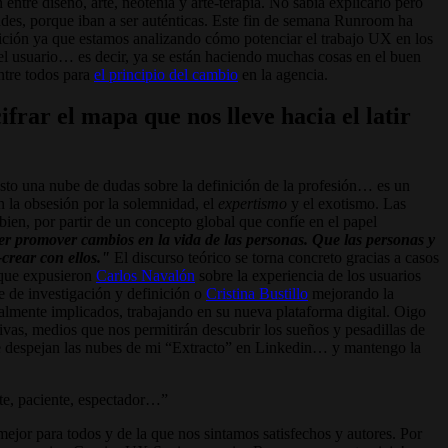
ntre diseño, arte, neotenia y arte-terapia. No sabía explicarlo pero
ndes, porque iban a ser auténticas. Este fin de semana Runroom ha
ción ya que estamos analizando cómo potenciar el trabajo UX en los
en el usuario… es decir, ya se están haciendo muchas cosas en el buen
ntre todos para
el principio del cambio
en la agencia.
frar el mapa que nos lleve hacia el latir
esto una nube de dudas sobre la definición de la profesión… es un
en la obsesión por la solemnidad, el
expertismo
y el exotismo. Las
 bien, por partir de un concepto global que confíe en el papel
r promover cambios en la vida de las personas. Que las personas y
-crear con ellos."
El discurso teórico se torna concreto gracias a casos
s que expusieron
Carlos Navalón
sobre la experiencia de los usuarios
 de investigación y definición o
Cristina Bustillo
mejorando la
almente implicados, trabajando en su nueva plataforma digital. Oigo
tivas, medios que nos permitirán descubrir los sueños y pesadillas de
 se despejan las nubes de mi “Extracto” en Linkedin… y mantengo la
ente, paciente, espectador…
mejor para todos y de la que nos sintamos satisfechos y autores. Por