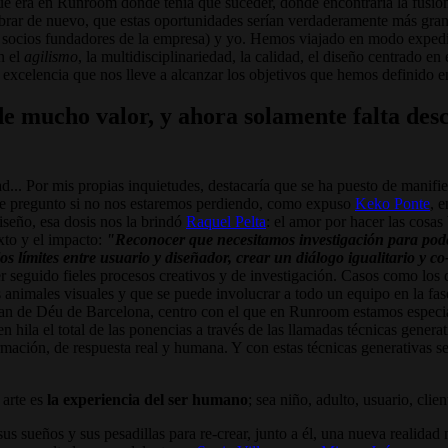
ue era en Runroom donde tenía que suceder, donde encontraría la fusión e
vibrar de nuevo, que estas oportunidades serían verdaderamente más gra
 socios fundadores de la empresa) y yo. Hemos viajado en modo expedi
n el
agilismo
, la multidisciplinariedad, la calidad, el diseño centrado 
xcelencia que nos lleve a alcanzar los objetivos que hemos definido e
 mucho valor, y ahora solamente falta desci
... Por mis propias inquietudes, destacaría que se ha puesto de manifi
 me pregunto si no nos estaremos perdiendo, como expuso
Keko Ponte
, 
diseño, esa dosis nos la brindó
Raquel Pelta
: el amor por hacer las cosas
exto y el impacto:
"Reconocer que necesitamos investigación para pode
s límites entre usuario y diseñador, crear un diálogo igualitario y co
ber seguido fieles procesos creativos y de investigación. Casos como lo
nimales visuales y que se puede involucrar a todo un equipo en la fase
 Joan de Déu de Barcelona, centro con el que en Runroom estamos especi
n hila el total de las ponencias a través de las llamadas técnicas genera
rmación, de respuesta real y humana. Y con estas técnicas generativas
 arte es
la experiencia del ser humano
; sea niño, adulto, usuario, cli
s sueños y sus pesadillas para re-crear, junto a él, una nueva realidad 