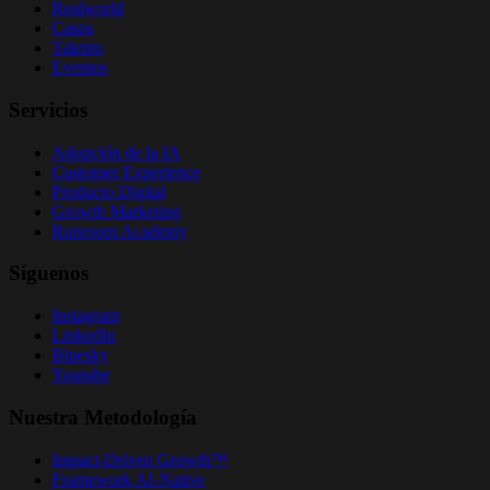
Realworld
Casos
Talento
Eventos
Servicios
Adopción de la IA
Customer Experience
Producto Digital
Growth Marketing
Runroom Academy
Síguenos
Instagram
LinkedIn
Bluesky
Youtube
Nuestra Metodología
Impact-Driven Growth™
Framework AI-Native