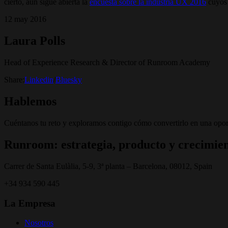
cierto, aún sigue abierta la
encuesta sobre la industria UX 2016
cuyos 
12 may 2016
Laura Polls
Head of Experience Research & Director of Runroom Academy
Share:
Linkedin
/
Bluesky
Hablemos
Cuéntanos tu reto y exploramos contigo cómo convertirlo en una opor
Runroom: estrategia, producto y crecimien
Carrer de Santa Eulàlia, 5-9, 3ª planta – Barcelona, 08012, Spain
+34 934 590 445
La Empresa
Nosotros