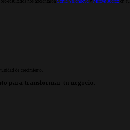
pre-resultados nos adelantaron
Sonia Villanueva
y
Mireya Juárez
en su
tunidad de crecimiento.
to para transformar tu negocio.