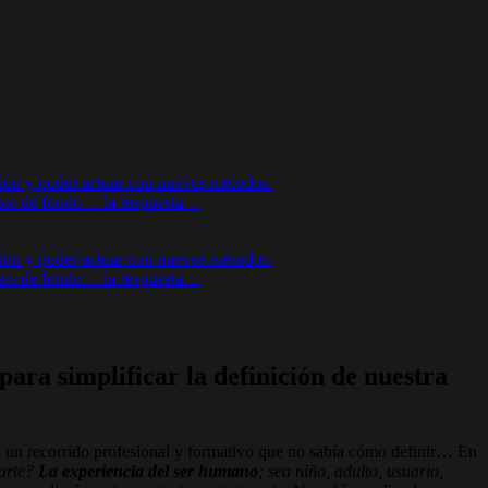
sión y poder actuar con nuevos métodos.
oímos de fondo… la respuesta…
sión y poder actuar con nuevos métodos.
oímos de fondo… la respuesta…
ara simplificar la definición de nuestra
n un recorrido profesional y formativo que no sabía cómo definir… En
 arte?
La experiencia del ser humano
; sea niño, adulto, usuario,