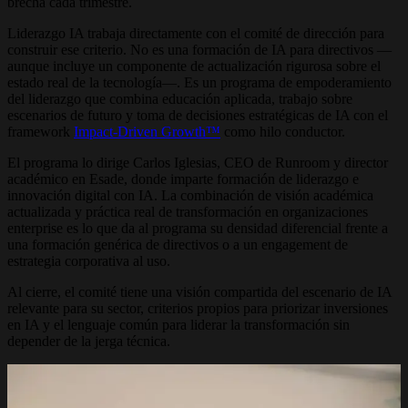
brecha cada trimestre.
Liderazgo IA trabaja directamente con el comité de dirección para
construir ese criterio. No es una formación de IA para directivos —
aunque incluye un componente de actualización rigurosa sobre el
estado real de la tecnología—. Es un programa de empoderamiento
del liderazgo que combina educación aplicada, trabajo sobre
escenarios de futuro y toma de decisiones estratégicas de IA con el
framework
Impact-Driven Growth™
como hilo conductor.
El programa lo dirige Carlos Iglesias, CEO de Runroom y director
académico en Esade, donde imparte formación de liderazgo e
innovación digital con IA. La combinación de visión académica
actualizada y práctica real de transformación en organizaciones
enterprise es lo que da al programa su densidad diferencial frente a
una formación genérica de directivos o a un engagement de
estrategia corporativa al uso.
Al cierre, el comité tiene una visión compartida del escenario de IA
relevante para su sector, criterios propios para priorizar inversiones
en IA y el lenguaje común para liderar la transformación sin
depender de la jerga técnica.