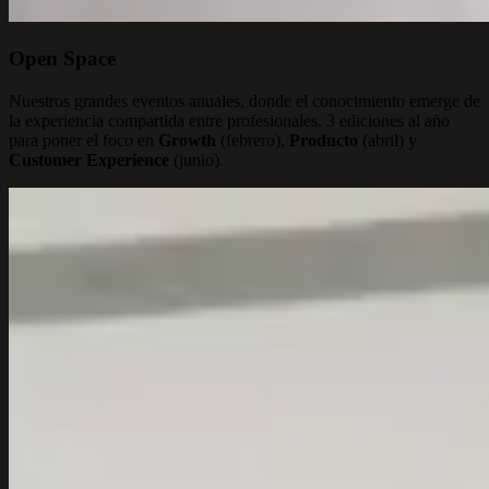
Open Space
Nuestros grandes eventos anuales, donde el conocimiento emerge de
la experiencia compartida entre profesionales. 3 ediciones al año
para poner el foco en
Growth
(febrero),
Producto
(abril) y
Customer Experience
(junio).