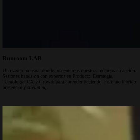
Runroom LAB
Un evento mensual donde presentamos nuestros métodos en acción.
Sesiones hands-on con expertos en Producto, Estrategia,
Tecnología, CX y Growth para aprender haciendo. Formato híbrido
presencial y
streaming
.