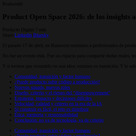
Realworld
Product Open Space 2026: de los insights a
Producto Digital 7 min
Share:
Linkedin
/
Bluesky
El pasado 17 de abril, en Runroom reunimos a profesionales de produ
No fue un evento más. Fue un espacio para compartir dudas reales, ten
Y si tuviera que resumirlo en una idea: estamos en transición. Y lo sa
Comunidad, transición y factor humano
¿Puede producto subir código a producción?
Nuevos squads, nuevos roles
Diseño, criterio y el riesgo del “disempowerment”
Estrategia, impacto y decisiones difíciles
Velocidad, calidad y criterio en la era de la IA
Si construir es fácil, el reto es distribuir
Ética, memoria y responsabilidad
Conclusión: no va de tecnología, va de criterio
Comunidad, transición y factor humano
¿Puede producto subir código a producción?