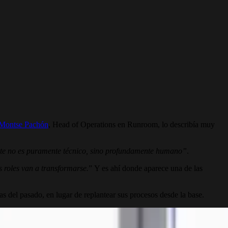
Montse Pachón
, Head of Operations en Runroom, lo describía muy
nte no es puramente técnico, sino profundamente humano”
.
s roles van a transformarse.
”
Y es ahí donde aparece una de las
 del pasado, en lugar de replantear sus procesos desde la base.