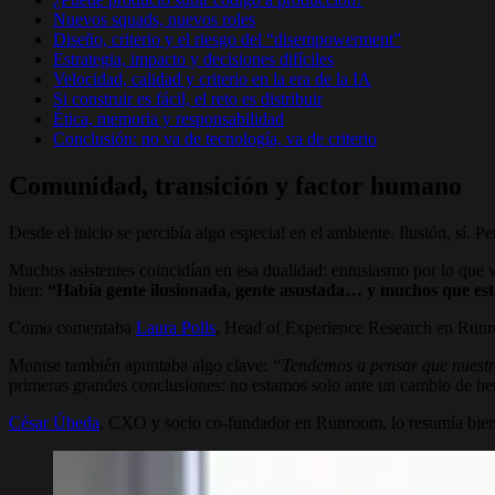
Nuevos squads, nuevos roles
Diseño, criterio y el riesgo del “disempowerment”
Estrategia, impacto y decisiones difíciles
Velocidad, calidad y criterio en la era de la IA
Si construir es fácil, el reto es distribuir
Ética, memoria y responsabilidad
Conclusión: no va de tecnología, va de criterio
Comunidad, transición y factor humano
Desde el inicio se percibía algo especial en el ambiente. Ilusión, sí. 
Muchos asistentes coincidían en esa dualidad: entusiasmo por lo que v
bien:
“Había gente ilusionada, gente asustada… y muchos que está
Como comentaba
Laura Polls
, Head of Experience Research en Run
Montse también apuntaba algo clave:
“Tendemos a pensar que nuestro 
primeras grandes conclusiones: no estamos solo ante un cambio de he
César Úbeda
, CXO y socio co-fundador en Runroom, lo resumía bien: 