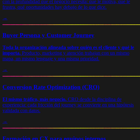
con la profundidad que el negocio necesita: qué le motiva, qué le
frustra, qué oportunidades hay debajo de lo que dice.
→
Buyer Persona y Customer Journey
Toda la organización alineada sobre quién es el cliente y qué le
importa.
Producto, marketing y atención trabajan con un mismo
mapa, un mismo lenguaje y una misma prioridad.
→
Conversion Rate Optimization (CRO)
El mismo tráfico, más negocio.
CRO desde la disciplina de
experiencia: cada fricción del journey se convierte en una hipótesis
validada con datos.
→
Formación en CX para equipos internos