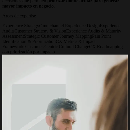
decisiones que permiten
priorizar dónde actuar para generar
mayor impacto en negocio
.
Áreas de expertise
Experience Strategy
Omnichannel Experience Design
Experience
Audits
Customer Strategy & Vision
Experience Audits & Maturity
Assessment
Strategic Customer Journey Mapping
Pain Point
Identification & Prioritization
CX Metrics & Impact
Frameworks
Customer-Centric Cultural Change
CX Roadmapping
con priorización por impacto