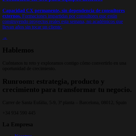
Capacidad CX permanente, sin dependencia de consultores
externos.
Formaciones impartidas por consultores que están
construyendo proyectos reales esta semana, no académicos que
llevan años sin tocar un cliente.
→
Hablemos
Cuéntanos tu reto y exploramos contigo cómo convertirlo en una
oportunidad de crecimiento.
Runroom: estrategia, producto y
crecimiento para transformar tu negocio.
Carrer de Santa Eulàlia, 5-9, 3ª planta – Barcelona, 08012, Spain
+34 934 590 445
La Empresa