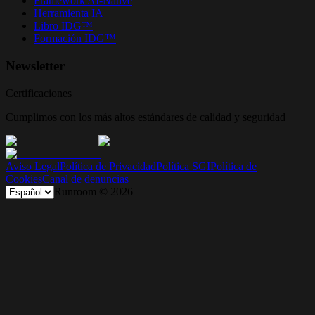
Framework AI-Native
Herramienta IA
Libro IDG™
Formación IDG™
Newsletter
Certificaciones
Cumplimos con los más altos estándares de calidad y seguridad
Aviso Legal
Política de Privacidad
Política SGI
Política de
Cookies
Canal de denuncias
Runroom ©
2026