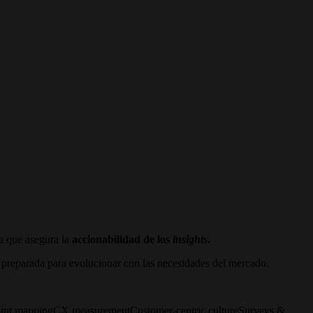
 que asegura la
accionabilidad de los
insights
.
 y preparada para evolucionar con las necesidades del mercado.
oint mapping
CX measurement
Customer-centric culture
Surveys &