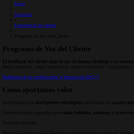
Inicio
›
Servicios
›
Experiencia de cliente
›
Programa de Voz del Cliente
Programa de Voz del Cliente
El feedback del cliente deja de ser un buzón olvidado y se convie
Mejor retención, mejor satisfacción, mejor conversión. Con partners ce
Hablemos de tu reto
Descubre el framework IDG™
Cómo aportamos valor
Identificamos los
touchpoints
estratégicos
, definimos los
canales óp
Nuestro enfoque garantiza una
visión holística, continua y transver
Áreas de expertise
Voice of Customer (VoC)
Feedback strategy
Insight activation
Customer