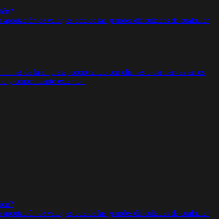
ción?
portación de valor, es otra de las grandes dificultades de cualquier
límites de la empresa, cooperando con clientes o partners externos
rno y conocimiento externo.
ción?
portación de valor, es otra de las grandes dificultades de cualquier