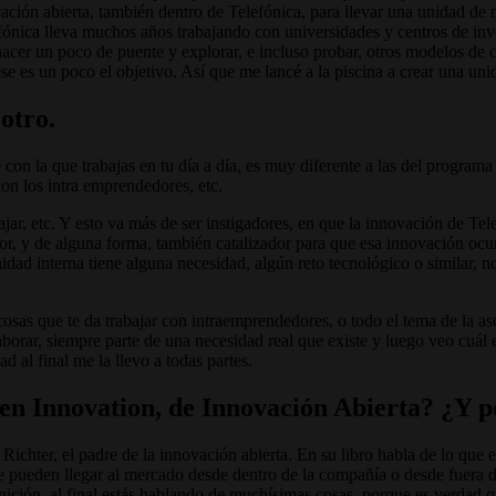
ción abierta, también dentro de Telefónica, para llevar una unidad d
ónica lleva muchos años trabajando con universidades y centros de in
hacer un poco de puente y explorar, e incluso probar, otros modelos d
e es un poco el objetivo. Así que me lancé a la piscina a crear una un
 otro.
te con la que trabajas en tu día a día, es muy diferente a las del progra
 con los intra emprendedores, etc.
ajar, etc. Y esto va más de ser instigadores, en que la innovación de 
or, y de alguna forma, también catalizador para que esa innovación oc
ad interna tiene alguna necesidad, algún reto tecnológico o similar, 
 cosas que te da trabajar con intraemprendedores, o todo el tema de la a
aborar, siempre parte de una necesidad real que existe y luego veo cuál
d al final me la llevo a todas partes.
n Innovation, de Innovación Abierta? ¿Y p
ichter, el padre de la innovación abierta. En su libro habla de lo que e
ue pueden llegar al mercado desde dentro de la compañía o desde fuera 
finición, al final estás hablando de muchísimas cosas, porque es verdad