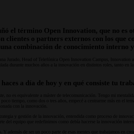
ó el término Open Innovation, que no es otr
on clientes o partners externos con los que 
Es una combinación de conocimiento interno 
ana Jurado, Head of Telefónica Open Innovation Campus, Innovation 
lada durante muchos años a la innovación en distintos roles, tanto en 
haces a día de hoy y en qué consiste tu trab
ste, no es equivalente a máster de telecomunicación. Tengo mi mentalid
l poco tiempo, como dos o tres años, empecé a centrarme más en el tema
cionada con la innovación.
estrategia y gestión de la innovación, entendida como proceso de inno
te del equipo que redefinimos como debía hacerse la innovación intern
Y además de ser un poco parte de esas mentes que trabajamos en crear 