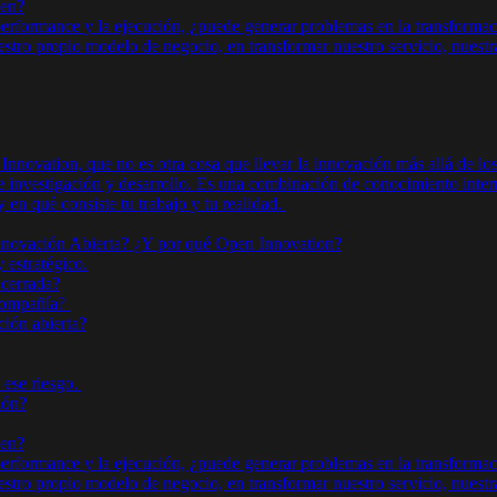
ven?
performance y la ejecución, ¿puede generar problemas en la transforma
tro propio modelo de negocio, en transformar nuestro servicio, nuestra a
ovation, que no es otra cosa que llevar la innovación más allá de los 
de investigación y desarrollo. Es una combinación de conocimiento inte
en qué consiste tu trabajo y tu realidad.
novación Abierta? ¿Y por qué Open Innovation?
 estratégico.
 cerrada?
 compañía?
ión abierta?
 ese riesgo.
ión?
ven?
performance y la ejecución, ¿puede generar problemas en la transforma
tro propio modelo de negocio, en transformar nuestro servicio, nuestra a