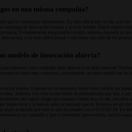
ódigos en una misma compañía?
ido que lo construyas internamente. Es muy difícil hoy en día, a no ser 
na estrategia de innovación cerrada y si tiene sentido. Puede tenerlo sob
portancia. Probablemente tenga mucho sentido todavía, depende un poco,
 innovación, y es muy difícil pensar o encontrar uno solo de los proye
n modelo de innovación abierta?
a: ¿una empresa o una compañía debe innovar o no debe innovar? Partien
excepto en casos muy concretos, sinceramente, no tiene sentido en los ti
vación abierta. Estamos en un momento donde todo cambia tan rápido, 
ecesitas. Además, con toda la movilidad de profesionales que hay, y po
ovimiento del capital riesgo que estamos viendo hoy en día, una idea n
ue llegan otros y la lanzan antes al mercado que tú. Estamos en un m
to súper acelerada por todo lo que ha pasado con el COVID-19. En defi
 tenemos en la compañía y que es inevitable aprovecharla, incluso aunqu