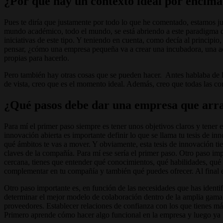
¿Por qué hay un contexto ideal por encima
Pues te diría que justamente por todo lo que he comentado, estamos jus
mundo académico, todo el mundo, se está abriendo a este paradigma de 
iniciativas de este tipo. Y teniendo en cuenta, como decía al principi
pensar, ¿cómo una empresa pequeña va a crear una incubadora, una acel
propias para hacerlo.
Pero también hay otras cosas que se pueden hacer. Antes hablaba de l
de vista, creo que es el momento ideal. Además, creo que todas las co
¿Qué pasos debe dar una empresa que arr
Para mí el primer paso siempre es tener unos objetivos claros y tener 
innovación abierta es importante definir lo que se llama tu tesis de i
qué ámbitos te vas a mover. Y obviamente, esta tesis de innovación ti
claves de la compañía. Para mí ese sería el primer paso. Otro paso im
cercana, tienes que entender qué conocimientos, qué habilidades, qué t
complementar en tu compañía y también qué puedes ofrecer. Al final
Otro paso importante es, en función de las necesidades que has identi
determinar el mejor modelo de colaboración dentro de la amplia gama
proveedores. Establecer relaciones de confianza con los que tienes más
Primero aprende cómo hacer algo funcional en la empresa y luego ya 