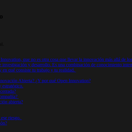
o
al.
ovation, que no es otra cosa que llevar la innovación más allá de los 
de investigación y desarrollo. Es una combinación de conocimiento inte
en qué consiste tu trabajo y tu realidad.
novación Abierta? ¿Y por qué Open Innovation?
 estratégico.
 cerrada?
 compañía?
ión abierta?
 ese riesgo.
ión?