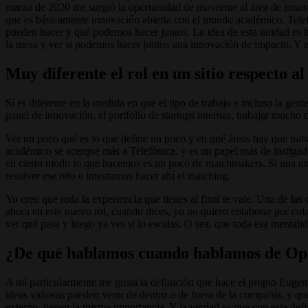
marzo de 2020 me surgió la oportunidad de moverme al área de innova
que es básicamente innovación abierta con el mundo académico. Telef
pueden hacer y qué podemos hacer juntos. La idea de esta unidad es 
la mesa y ver si podemos hacer juntos una innovación de impacto. Y es
Muy diferente el rol en un sitio respecto al
Sí es diferente en la medida en que el tipo de trabajo e incluso la gen
panel de innovación, el portfolio de startups internas, trabajar mucho
Ver un poco qué es lo que define un poco y en qué áreas hay que trab
académico se acerque más a Telefónica, y es un papel más de instigad
en cierto modo lo que hacemos es un poco de matchmakers. Si una unid
resolver ese reto e intentamos hacer ahí el matching.
Yo creo que toda la experiencia que tienes al final te vale. Una de las
ahora en este nuevo rol, cuando dices, yo no quiero colaborar por col
ver qué pasa y luego ya ves si lo escalas. O sea, que toda esa mentalida
¿De qué hablamos cuando hablamos de Ope
A mí particularmente me gusta la definición que hace el propio Eugen R
ideas valiosas pueden venir de dentro o de fuera de la compañía, y q
externo, tienen la misma importancia. Y la verdad es que con esta de