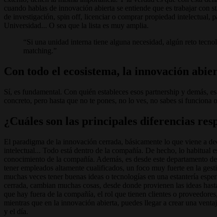
cuando hablas de innovación abierta se entiende que es trabajar con st
de investigación, spin off, licenciar o comprar propiedad intelectual, 
Universidad... O sea que la lista es muy amplia.
Si una unidad interna tiene alguna necesidad, algún reto tecno
matching.
Con todo el ecosistema, la innovación abier
Sí, es fundamental. Con quién estableces esos partnership y demás, es
concreto, pero hasta que no te pones, no lo ves, no sabes si funciona 
¿Cuáles son las principales diferencias res
El paradigma de la innovación cerrada, básicamente lo que viene a dec
intelectual... Todo está dentro de la compañía. De hecho, lo habitual
conocimiento de la compañía. Además, es desde este departamento desd
tener empleados altamente cualificados, un foco muy fuerte en la gestió
muchas veces tener buenas ideas o tecnologías en una estantería esper
cerrada, cambian muchas cosas, desde donde provienen las ideas hasta q
que hay fuera de la compañía, el rol que tienen clientes o proveedores
mientras que en la innovación abierta, puedes llegar a crear una vent
y el día.