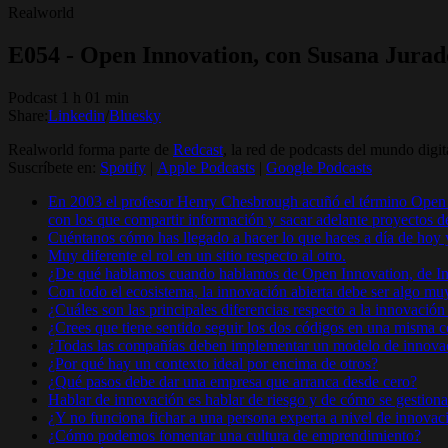
Realworld
E054 - Open Innovation, con Susana Jurad
Podcast 1 h 01 min
Share:
Linkedin
/
Bluesky
Realworld forma parte de
Redcast
, la red de podcasts del mundo digit
Suscríbete en:
Spotify
|
Apple Podcasts
|
Google Podcasts
En 2003 el profesor Henry Chesbrough acuñó el término Open Inn
con los que compartir información y sacar adelante proyectos 
Cuéntanos cómo has llegado a hacer lo que haces a día de hoy y 
Muy diferente el rol en un sitio respecto al otro.
¿De qué hablamos cuando hablamos de Open Innovation, de In
Con todo el ecosistema, la innovación abierta debe ser algo muy
¿Cuáles son las principales diferencias respecto a la innovación
¿Crees que tiene sentido seguir los dos códigos en una misma
¿Todas las compañías deben implementar un modelo de innovac
¿Por qué hay un contexto ideal por encima de otros?
¿Qué pasos debe dar una empresa que arranca desde cero?
Hablar de innovación es hablar de riesgo y de cómo se gestiona
¿Y no funciona fichar a una persona experta a nivel de innovac
¿Cómo podemos fomentar una cultura de emprendimiento?