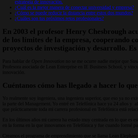
estrategia de innovación.
¿Cuál es la mejor manera de conectar universidad y empresa?
¿Cómo se puede reducir la distancia entre estos dos mundos?
¿Cuáles son tus próximos retos profesionales?
En 2003 el profesor Henry Chesbrough acuñ
de los límites de la empresa, cooperando c
proyectos de investigación y desarrollo. 
Para hablar de
Open Innovation
no se me ocurre nadie mejor que Sus
Profesora asociada de Lean Enterprise en IE Business School, y vincu
innovación.
Cuéntanos cómo has llegado a hacer lo que 
Yo realmente soy ingeniera, una ingeniera superior, que eso ya no exi
la parte del Management. Yo entré en Telefónica hace ya 24 años y a
que prácticamente toda mi carrera profesional en Telefónica está rela
En los últimos años mi carrera ha estado muy centrada en lo que es 
en la forma en la que innovamos en Telefónica y fue cuando formé par
Creamos el programa de emprendimiento que se llama Lean Elephants. 