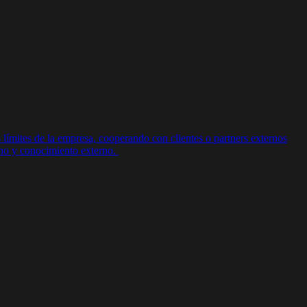
límites de la empresa, cooperando con clientes o partners externos
rno y conocimiento externo.