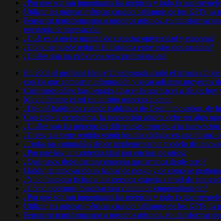
¿Por qué son tan importantes las métricas y todo lo que envuel
Utilizar las mismas métricas cuando hablamos de los KPI’s, la 
Pensar en transformarnos a nosotros mismos, en transformar nues
estrategia de innovación.
¿Cuál es la mejor manera de conectar universidad y empresa?
¿Cómo se puede reducir la distancia entre estos dos mundos?
¿Cuáles son tus próximos retos profesionales?
En 2003 el profesor Henry Chesbrough acuñó el término Open Inn
con los que compartir información y sacar adelante proyectos 
Cuéntanos cómo has llegado a hacer lo que haces a día de hoy y 
Muy diferente el rol en un sitio respecto al otro.
¿De qué hablamos cuando hablamos de Open Innovation, de In
Con todo el ecosistema, la innovación abierta debe ser algo muy
¿Cuáles son las principales diferencias respecto a la innovación
¿Crees que tiene sentido seguir los dos códigos en una misma
¿Todas las compañías deben implementar un modelo de innovac
¿Por qué hay un contexto ideal por encima de otros?
¿Qué pasos debe dar una empresa que arranca desde cero?
Hablar de innovación es hablar de riesgo y de cómo se gestiona
¿Y no funciona fichar a una persona experta a nivel de innovac
¿Cómo podemos fomentar una cultura de emprendimiento?
¿Por qué son tan importantes las métricas y todo lo que envuel
Utilizar las mismas métricas cuando hablamos de los KPI’s, la 
Pensar en transformarnos a nosotros mismos, en transformar nues