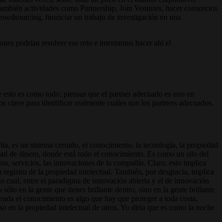
a también actividades como Partnership, Join Ventures, hacer consorcios
 crowdsourcing, financiar un trabajo de investigación en una
nes podrían resolver ese reto e intentamos hacer ahí el
e esto es como todo; piensas que el partner adecuado es uno en
os clave para identificar realmente cuáles son los partners adecuados.
a, es un sistema cerrado, el conocimiento, la tecnología, la propiedad
dad de dinero, donde está todo el conocimiento. Es como un silo del
s, servicios, las innovaciones de la compañía. Claro, esto implica
 registro de la propiedad intelectual. También, por desgracia, implica
o cual, entre el paradigma de innovación abierta y el de innovación
lo en la gente que tienes brillante dentro, sino en la gente brillante
errada el conocimiento es algo que hay que proteger a toda costa,
o en la propiedad intelectual de otros. Yo diría que es como la noche