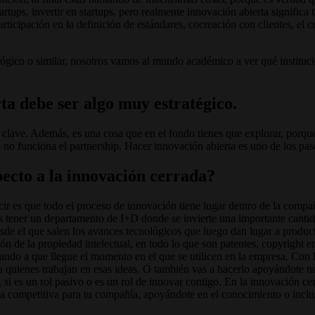
artups, invertir en startups, pero realmente innovación abierta signific
participación en la definición de estándares, cocreación con clientes, el
lógico o similar, nosotros vamos al mundo académico a ver qué institucio
ta debe ser algo muy estratégico.
 clave. Además, es una cosa que en el fondo tienes que explorar, porqu
o no funciona el partnership. Hacer innovación abierta es uno de los pas
pecto a la innovación cerrada?
ir es que todo el proceso de innovación tiene lugar dentro de la compañí
 es tener un departamento de I+D donde se invierte una importante canti
e el que salen los avances tecnológicos que luego dan lugar a producto
n de la propiedad intelectual, en todo lo que son patentes, copyright en
ando a que llegue el momento en el que se utilicen en la empresa. Con l
uienes trabajan en esas ideas. O también vas a hacerlo apoyándote no só
, si es un rol pasivo o es un rol de innovar contigo. En la innovación c
aja competitiva para tu compañía, apoyándote en el conocimiento o inclus