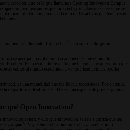
e nueva creación, que es lo que llamamos Opening Innovation Campus,
vestigación, pero pensamos que todavía hay muchas más cosas que se
e colaboración donde pongamos cada uno de los activos que tenemos en
idad nueva.
ma de intraemprendimiento. Lo que hacías era sobre todo gestionar el
Telefónica se acerque más al mundo académico, y que el mundo
urra. En el fondo no es una innovación que hagamos nosotros, sino que
nosotros vamos al mundo académico a ver qué instituciones podrían
sertividad, es una mentalidad que me lleva a todos lados. Por ejemplo,
 es la mejor forma de abordarlo. Haces una especie de prueba piloto a
or qué Open Innovation?
s innovación abierta y dice que innovación abierta significa que las
de la compañía. Y que tanto el camino interno, como el camino
 que muchas veces, sobre todo un poco en el mundo corporativo,