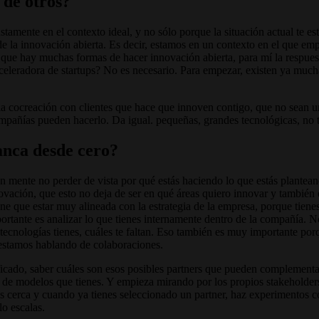
 de otros?
tamente en el contexto ideal, y no sólo porque la situación actual te es
la innovación abierta. Es decir, estamos en un contexto en el que empre
o, que hay muchas formas de hacer innovación abierta, para mí la respue
eradora de startups? No es necesario. Para empezar, existen ya muchas i
a cocreación con clientes que hace que innoven contigo, que no sean u
mpañías pueden hacerlo. Da igual. pequeñas, grandes tecnológicas, no t
anca desde cero?
en mente no perder de vista por qué estás haciendo lo que estás plantea
nnovación, que esto no deja de ser en qué áreas quiero innovar y también
ene que estar muy alineada con la estrategia de la empresa, porque tien
portante es analizar lo que tienes internamente dentro de la compañía.
ecnologías tienes, cuáles te faltan. Eso también es muy importante porqu
 estamos hablando de colaboraciones.
ficado, saber cuáles son esos posibles partners que pueden complementar
 de modelos que tienes. Y empieza mirando por los propios stakeholder
 cerca y cuando ya tienes seleccionado un partner, haz experimentos con 
lo escalas.