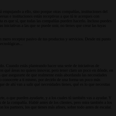
tá empujando a ello, sino
porque otras compañías, instituciones del
sas e instituciones están receptivas a que tú te acerques con
sta es que sí, que todas las compañías pueden hacerlo. Incluso puedes
niciativas a las que se puede unir, no tienes que crear las tuyas
n mero receptor pasivo de tus productos y servicios. Desde mi punto
ecnológicas...
ndo. Cuando estás planteando hacer una serie de iniciativas de
 en qué áreas no quiero innovar, pero tener claro un poco en dónde, en
es que asegurarte de que realmente estás abordando las necesidades
 No conocerte a ti mismo, por decirlo de una forma un poco más
e de ahí van a salir qué necesidades tienes, qué es lo que necesitas
te, o que pueden ayudarte, y a los cuales tú también vas a ayudar. Y
s
de la compañía. Hablé antes de los clientes, pero mira también a los
los partners, los que tienes más afines, sobre todo antes de escalar.