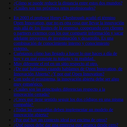
¿Cómo se puede reducir la distancia entre estos dos mundos?
¿Cuáles son tus próximos retos profesionales?
En 2003 el profesor Henry Chesbrough acuñó el término
Open Innovation, que no es otra cosa que llevar la innovación
más allá de los límites de la empresa, cooperando con clientes
o partners externos con los que compartir información y sacar
adelante proyectos de investigación y desarrollo. Es una
combinación de conocimiento interno y conocimiento
externo.
Cuéntanos cómo has llegado a hacer lo que haces a día de
hoy y en qué consiste tu trabajo y tu realidad.
Muy diferente el rol en un sitio respecto al otro.
¿De qué hablamos cuando hablamos de Open Innovation, de
Innovación Abierta? ¿Y por qué Open Innovation?
Con todo el ecosistema, la innovación abierta debe ser algo
muy estratégico.
¿Cuáles son las principales diferencias respecto a la
innovación cerrada?
¿Crees que tiene sentido seguir los dos códigos en una misma
compañía?
¿Todas las compañías deben implementar un modelo de
innovación abierta?
¿Por qué hay un contexto ideal por encima de otros?
¿Qué pasos debe dar una empresa que arranca desde cero?