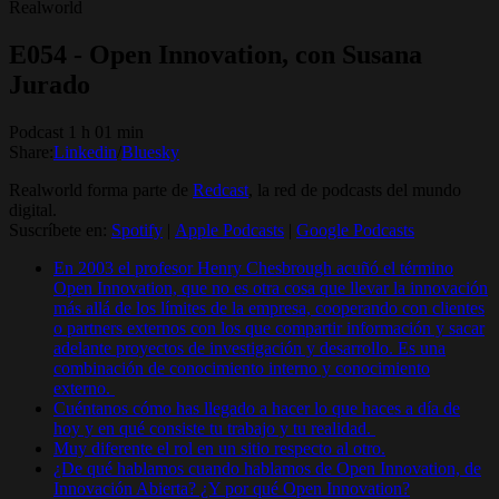
Realworld
E054 - Open Innovation, con Susana
Jurado
Podcast 1 h 01 min
Share:
Linkedin
/
Bluesky
Realworld forma parte de
Redcast
, la red de podcasts del mundo
digital.
Suscríbete en:
Spotify
|
Apple Podcasts
|
Google Podcasts
En 2003 el profesor Henry Chesbrough acuñó el término
Open Innovation, que no es otra cosa que llevar la innovación
más allá de los límites de la empresa, cooperando con clientes
o partners externos con los que compartir información y sacar
adelante proyectos de investigación y desarrollo. Es una
combinación de conocimiento interno y conocimiento
externo.
Cuéntanos cómo has llegado a hacer lo que haces a día de
hoy y en qué consiste tu trabajo y tu realidad.
Muy diferente el rol en un sitio respecto al otro.
¿De qué hablamos cuando hablamos de Open Innovation, de
Innovación Abierta? ¿Y por qué Open Innovation?