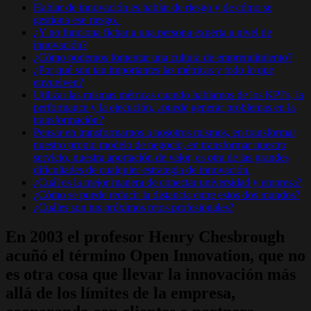
Hablar de innovación es hablar de riesgo y de cómo se
gestiona ese riesgo.
¿Y no funciona fichar a una persona experta a nivel de
innovación?
¿Cómo podemos fomentar una cultura de emprendimiento?
¿Por qué son tan importantes las métricas y todo lo que
envuelven?
Utilizar las mismas métricas cuando hablamos de los KPI’s, la
performance y la ejecución, ¿puede generar problemas en la
transformación?
Pensar en transformarnos a nosotros mismos, en transformar
nuestro propio modelo de negocio, en transformar nuestro
servicio, nuestra aportación de valor, es otra de las grandes
dificultades de cualquier estrategia de innovación.
¿Cuál es la mejor manera de conectar universidad y empresa?
¿Cómo se puede reducir la distancia entre estos dos mundos?
¿Cuáles son tus próximos retos profesionales?
En 2003 el profesor Henry Chesbrough
acuñó el término Open Innovation, que no
es otra cosa que llevar la innovación más
allá de los límites de la empresa,