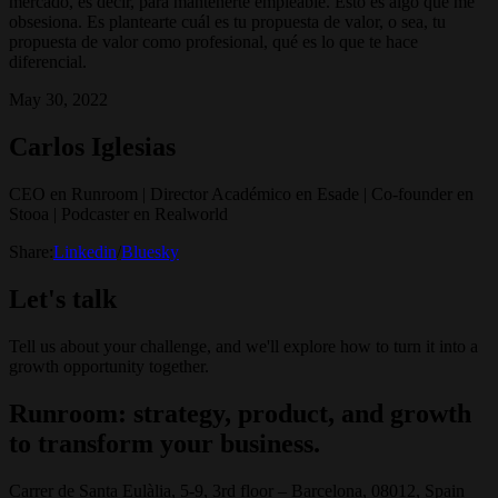
mercado, es decir, para mantenerte empleable. Esto es algo que me
obsesiona. Es plantearte cuál es tu propuesta de valor, o sea, tu
propuesta de valor como profesional, qué es lo que te hace
diferencial.
May 30, 2022
Carlos Iglesias
CEO en Runroom | Director Académico en Esade | Co-founder en
Stooa | Podcaster en Realworld
Share:
Linkedin
/
Bluesky
Let's talk
Tell us about your challenge, and we'll explore how to turn it into a
growth opportunity together.
Runroom: strategy, product, and growth
to transform your business.
Carrer de Santa Eulàlia, 5-9, 3rd floor – Barcelona, 08012, Spain