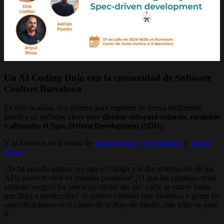
Un AI Coding Dojo con la comunidad de
Software
Crafters Barcelona
En esta ocasión, nos unimos para explorar de forma totalmente
práctica un enfoque clave para
diseñar software robusto, escalable
y alineado: el Spec-Driven Development (SDD)
.
Y lo haremos de la mano de
Adrián Pastén
,
Dirk Lüdtke
y
Anyul
Rivas
.
¿Te ha pasado alguna vez que el código y la documentación de tus
APIs parecen vivir en mundos paralelos? ¿O que los cambios en un
contrato rompen los servicios cliente sin que nadie se entere hasta
que llega a producción? Si quieres cambiar esta dinámica y poner las
especificaciones en el centro de tu flujo de diseño, este taller es para
ti.