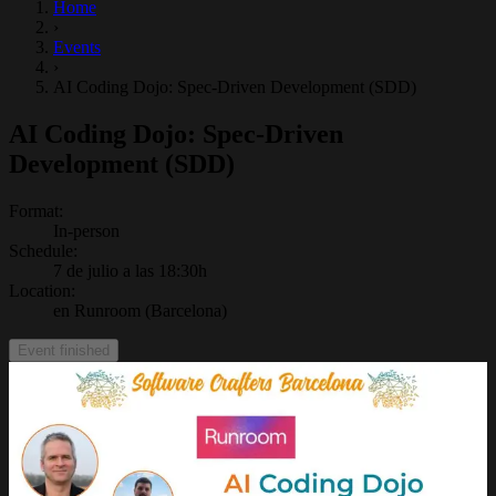
Home
›
Events
›
AI Coding Dojo: Spec-Driven Development (SDD)
AI Coding Dojo: Spec-Driven
Development (SDD)
Format
:
In-person
Schedule
:
7 de julio a las 18:30h
Location
:
en Runroom (Barcelona)
Event finished