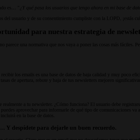
sado es… "
¿Y qué pasa los usuarios que tengo ahora en mi base de dat
os del usuario y de su consentimiento cumpliste con la LOPD, ¡estás c
tunidad para nuestra estrategia de newslet
 parece una normativa que nos vaya a poner las cosas más fáciles. Pe
recibir los emails es una base de datos de baja calidad y muy poco efi
sas de apertura, rebote y baja de tus newsletters mejoren significativ
rse realmente a tu newsletter. ¿Cómo funciona? El usuario debe registra
l puedes aprovechar para informarle de qué tipo de comunicaciones va a 
 incluirá en la base de datos.
rs… Y despídete para dejarle un buen recuerdo.
n el usuario. Claro que es un email que no desearíamos tener que mand