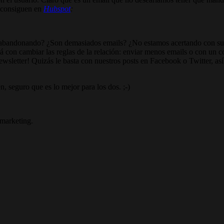
o consiguen en
Hubspot
:
á abandonando? ¿Son demasiados emails? ¿No estamos acertando con sus
rá con cambiar las reglas de la relación: enviar menos emails o con un c
ewsletter! Quizás le basta con nuestros posts en Facebook o Twitter, así
n, seguro que es lo mejor para los dos. ;-)
 marketing.