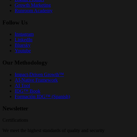
Growth Marketing
Runroom Academy
Follow Us
Instagram
LinkedIn
Bluesky
Youtube
Our Methodology
Impact-Driven Growth™
AI-Native Framework
AI Tool
IDG™ Book
Formación IDG™ (Spanish)
Newsletter
Certifications
We meet the highest standards of quality and security