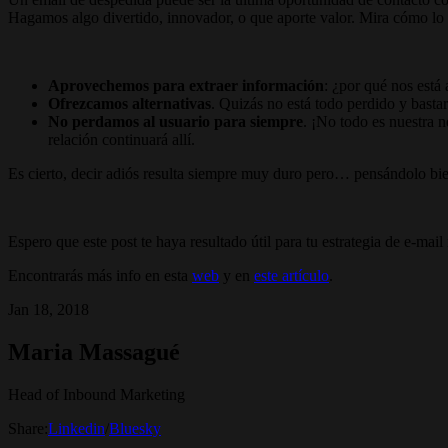
Hagamos algo divertido, innovador, o que aporte valor. Mira cómo l
Aprovechemos para extraer información
: ¿por qué nos est
Ofrezcamos alternativas
. Quizás no está todo perdido y basta
No perdamos al usuario para siempre
. ¡No todo es nuestra n
relación continuará allí.
Es cierto, decir adiós resulta siempre muy duro pero… pensándolo bie
Espero que este post te haya resultado útil para tu estrategia de e-mail
Encontrarás más info en esta
web
y en
este artículo
.
Jan 18, 2018
Maria Massagué
Head of Inbound Marketing
Share:
Linkedin
/
Bluesky