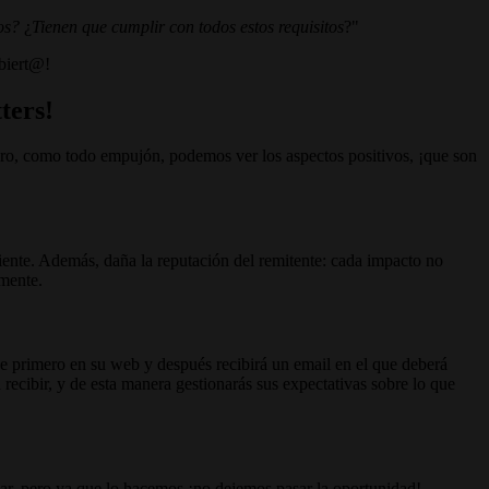
os?
¿
Tienen que cumplir con todos estos requisitos
?"
ubiert@!
ters!
ro, como todo empujón, podemos ver los aspectos positivos, ¡que son
ciente. Además, daña la reputación del remitente: cada impacto no
amente.
rse primero en su web y después recibirá un email en el que deberá
recibir, y de esta manera gestionarás sus expectativas sobre lo que
ar, pero ya que lo hacemos ¡no dejemos pasar la oportunidad!