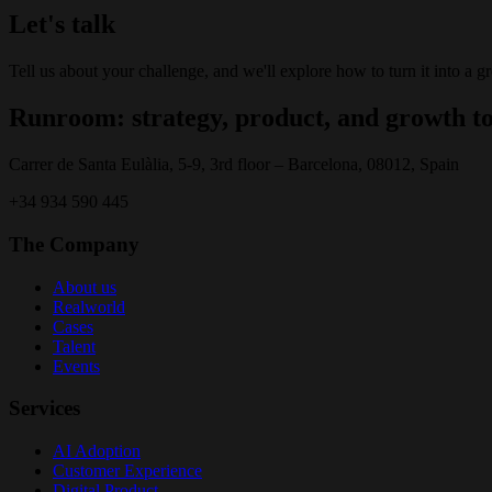
Let's talk
Tell us about your challenge, and we'll explore how to turn it into a g
Runroom: strategy, product, and growth to
Carrer de Santa Eulàlia, 5-9, 3rd floor – Barcelona, 08012, Spain
+34 934 590 445
The Company
About us
Realworld
Cases
Talent
Events
Services
AI Adoption
Customer Experience
Digital Product