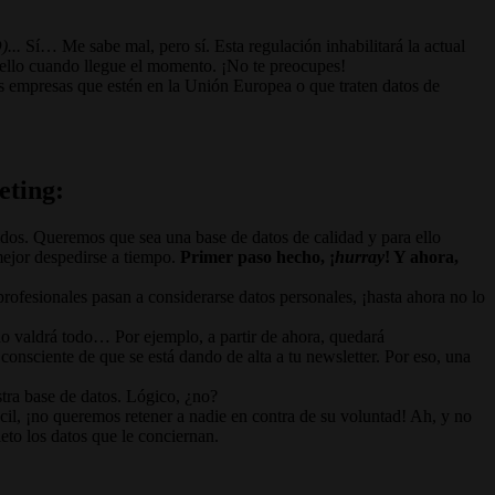
...
Sí… Me sabe mal, pero sí. Esta regulación inhabilitará la actual
llo cuando llegue el momento. ¡No te preocupes!
as empresas que estén en la Unión Europea o que traten datos de
eting:
dos. Queremos que sea una base de datos de calidad y para ello
 mejor despedirse a tiempo.
Primer paso hecho, ¡
hurray
! Y ahora,
 profesionales pasan a considerarse datos personales, ¡hasta ahora no lo
no valdrá todo… Por ejemplo, a partir de ahora, quedará
onsciente de que se está dando de alta a tu newsletter. Por eso, una
stra base de datos. Lógico, ¿no?
cil, ¡no queremos retener a nadie en contra de su voluntad! Ah, y no
to los datos que le conciernan.