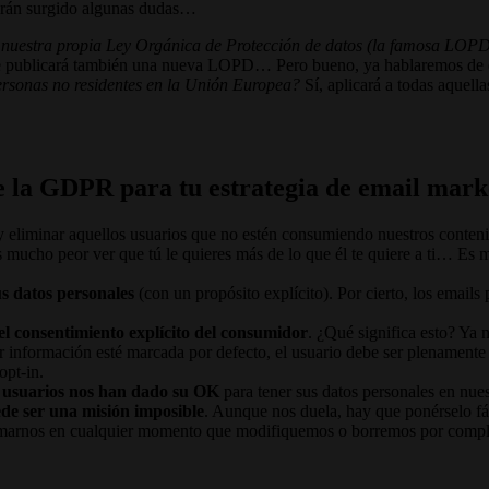
brán surgido algunas dudas…
 nuestra propia Ley Orgánica de Protección de datos (la famosa LOPD)
e publicará también una nueva LOPD… Pero bueno, ya hablaremos de e
ersonas no residentes en la Unión Europea?
Sí, aplicará a todas aquell
e la GDPR para tu estrategia de email mark
 eliminar aquellos usuarios que no estén consumiendo nuestros conteni
es mucho peor ver que tú le quieres más de lo que él te quiere a ti… Es
us datos personales
(con un propósito explícito). Por cierto, los emails
el consentimiento explícito del consumidor
. ¿Qué significa esto? Ya 
r información esté marcada por defecto, el usuario debe ser plenamente c
opt-in.
 usuarios nos han dado su OK
para tener sus datos personales en nue
de ser una misión imposible
. Aunque nos duela, hay que ponérselo fá
eclamarnos en cualquier momento que modifiquemos o borremos por comple