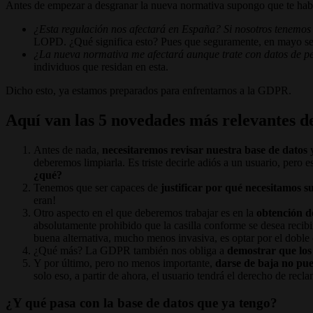
Antes de empezar a desgranar la nueva normativa supongo que te ha
¿Esta regulación nos afectará en España? Si nosotros tenemos
LOPD. ¿Qué significa esto? Pues que seguramente, en mayo s
¿La nueva normativa me afectará aunque trate con datos de p
individuos que residan en esta.
Dicho esto, ya estamos preparados para enfrentarnos a la GDPR.
Aquí van las 5 novedades más relevantes d
Antes de nada,
necesitaremos
revisar nuestra base de datos
y
deberemos limpiarla. Es triste decirle adiós a un usuario, pero 
¿qué?
Tenemos que ser capaces de
justificar por qué necesitamos s
eran!
Otro aspecto en el que deberemos trabajar es en la
obtención d
absolutamente prohibido que la casilla conforme se desea recibi
buena alternativa, mucho menos invasiva, es optar por el doble 
¿Qué más? La GDPR también nos obliga a
demostrar que los
Y por último, pero no menos importante,
darse de baja no pue
solo eso, a partir de ahora, el usuario tendrá el derecho de r
¿Y qué pasa con la base de datos que ya tengo?