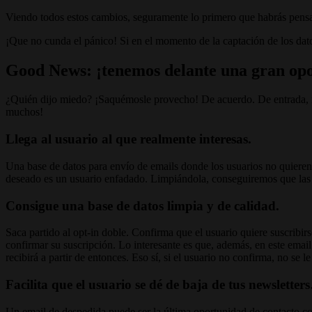
Viendo todos estos cambios, seguramente lo primero que habrás pen
¡Que no cunda el pánico! Si en el momento de la captación de los dat
Good News: ¡tenemos delante una gran opor
¿Quién dijo miedo? ¡Saquémosle provecho! De acuerdo. De entrada, no
muchos!
Llega al usuario al que realmente interesas.
Una base de datos para envío de emails donde los usuarios no quieren 
deseado es un usuario enfadado. Limpiándola, conseguiremos que las ta
Consigue una base de datos limpia y de calidad.
Saca partido al opt-in doble. Confirma que el usuario quiere suscribi
confirmar su suscripción. Lo interesante es que, además, en este emai
recibirá a partir de entonces. Eso sí, si el usuario no confirma, no se le
Facilita que el usuario se dé de baja de tus newslette
Un email de despedida puede ser la última oportunidad de contacto co