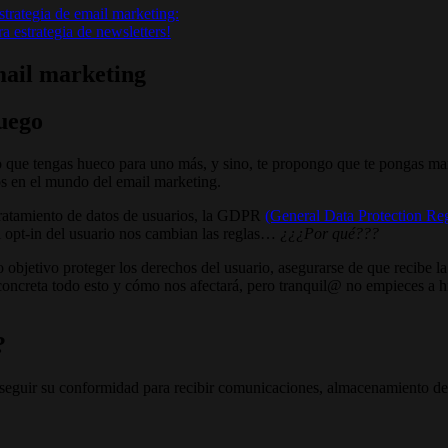
trategia de email marketing:
 estrategia de newsletters!
mail marketing
juego
 que tengas hueco para uno más, y sino, te propongo que te pongas manos 
s en el mundo del email marketing.
tratamiento de datos de usuarios, la GDPR
(General Data Protection Reg
l opt-in del usuario nos cambian las reglas…
¿¿¿Por qué???
objetivo proteger los derechos del usuario, asegurarse de que recibe la
concreta todo esto y cómo nos afectará, pero tranquil@ no empieces a h
?
onseguir su conformidad para recibir comunicaciones, almacenamiento d