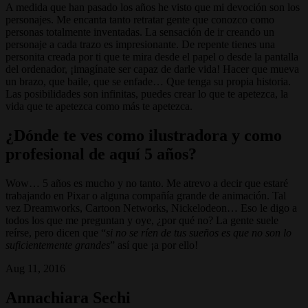
A medida que han pasado los años he visto que mi devoción son los
personajes. Me encanta tanto retratar gente que conozco como
personas totalmente inventadas. La sensación de ir creando un
personaje a cada trazo es impresionante. De repente tienes una
personita creada por ti que te mira desde el papel o desde la pantalla
del ordenador, ¡imagínate ser capaz de darle vida! Hacer que mueva
un brazo, que baile, que se enfade… Que tenga su propia historia.
Las posibilidades son infinitas, puedes crear lo que te apetezca, la
vida que te apetezca como más te apetezca.
¿Dónde te ves como ilustradora y como
profesional de aquí 5 años?
Wow… 5 años es mucho y no tanto. Me atrevo a decir que estaré
trabajando en Pixar o alguna compañía grande de animación. Tal
vez Dreamworks, Cartoon Networks, Nickelodeon… Eso le digo a
todos los que me preguntan y oye, ¿por qué no? La gente suele
reírse, pero dicen que “
si no se ríen de tus sueños es que no son lo
suficientemente grandes
” así que ¡a por ello!
Aug 11, 2016
Annachiara Sechi