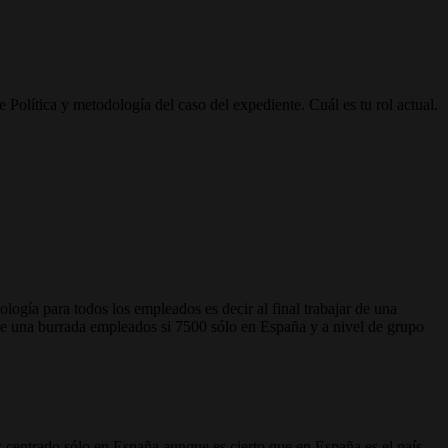
 Política y metodología del caso del expediente. Cuál es tu rol actual.
gía para todos los empleados es decir al final trabajar de una
de una burrada empleados si 7500 sólo en España y a nivel de grupo
s centrado sólo en España aunque es cierto que en España es el país