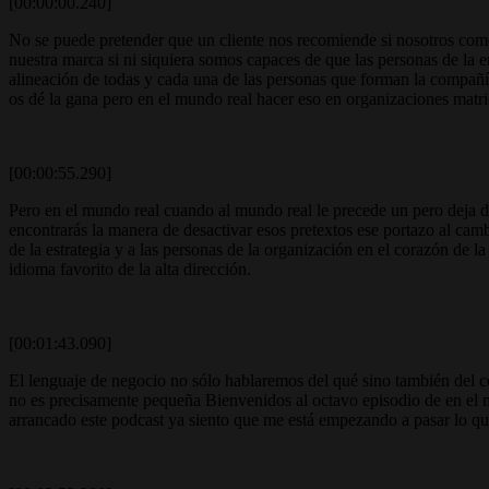
[00:00:00.240]
No se puede pretender que un cliente nos recomiende si nosotros com
nuestra marca si ni siquiera somos capaces de que las personas de la 
alineación de todas y cada una de las personas que forman la compañía
os dé la gana pero en el mundo real hacer eso en organizaciones matri
[00:00:55.290]
Pero en el mundo real cuando al mundo real le precede un pero deja de
encontrarás la manera de desactivar esos pretextos ese portazo al cam
de la estrategia y a las personas de la organización en el corazón de l
idioma favorito de la alta dirección.
[00:01:43.090]
El lenguaje de negocio no sólo hablaremos del qué sino también de
no es precisamente pequeña Bienvenidos al octavo episodio de en el m
arrancado este podcast ya siento que me está empezando a pasar lo qu