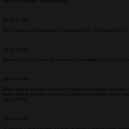
muy con tu agenda. Muchas gracias.
[00:08:27.080]
Para empezar nada bueno para invitarme perfecto. Me gustaría que te pr
[00:08:43.600]
Bueno es el título La función es un poco rimbombante la política y m
[00:08:54.290]
Bueno pues mi principal función es impulsar la estrategia Customer E
misma manera para que el concepto Customer Experience cale en toda 
somos 17000.
[00:09:24.020]
Tu impacto a nivel nacional o a nivel de grupo a nivel de grupo madre