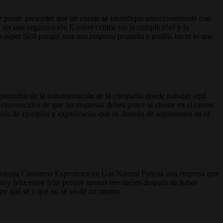
e puede pretender que un cliente se identifique emocionalmente con
 ser una organización Kastner centric sin la complicidad y la
es súper fácil porque sois una empresa pequeña y podéis hacer lo que
esponsable de la transformación de la compañía donde trabajas aquí
s convencidos de que las empresas deben poner al cliente en el centro
 través de ejemplos y experiencias que os dotarán de argumentos en el
dología Castorena Experience en Gas Natural Fenosa una empresa que
oy feliz estoy feliz porque apenas tres meses después de haber
jor qué sé y qué no sé yo de mí mismo.