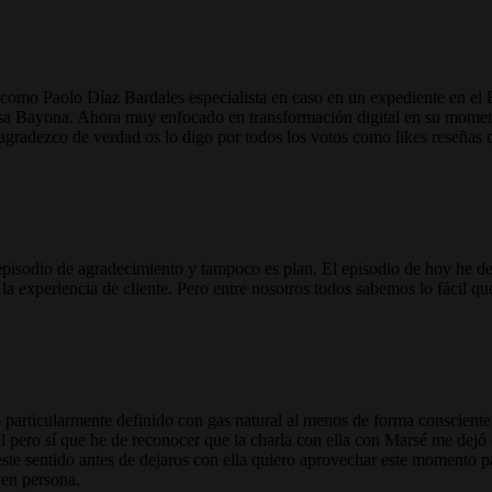
o como Paolo Díaz Bardales especialista en caso en un expediente en el
lissa Bayona. Ahora muy enfocado en transformación digital en su mome
agradezco de verdad os lo digo por todos los votos como likes reseñas 
n episodio de agradecimiento y tampoco es plan. El episodio de hoy he de
 experiencia de cliente. Pero entre nosotros todos sabemos lo fácil que
o particularmente definido con gas natural al menos de forma conscient
pero sí que he de reconocer que la charla con ella con Marsé me dejó cl
ste sentido antes de dejaros con ella quiero aprovechar este momento pa
 en persona.