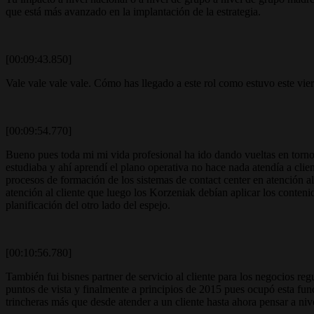
que está más avanzado en la implantación de la estrategia.
[00:09:43.850]
Vale vale vale vale. Cómo has llegado a este rol como estuvo este vie
[00:09:54.770]
Bueno pues toda mi mi vida profesional ha ido dando vueltas en torn
estudiaba y ahí aprendí el plano operativa no hace nada atendía a clie
procesos de formación de los sistemas de contact center en atención al 
atención al cliente que luego los Korzeniak debían aplicar los contenido
planificación del otro lado del espejo.
[00:10:56.780]
También fui bisnes partner de servicio al cliente para los negocios regu
puntos de vista y finalmente a principios de 2015 pues ocupó esta fun
trincheras más que desde atender a un cliente hasta ahora pensar a ni