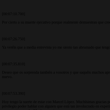
[00:07:10.700]
Por cierto a su muerte ejecutivo porque realmente demuestran que creen
[00:07:26.750]
Ya veréis que a media entrevista yo me siento tan abrumado que tengo
[00:07:35.810]
Deseo que os sorprenda también a vosotros y que saquéis muchos apre
nuevo.
[00:07:53.390]
Hoy tengo la suerte de estar con Marcel López. Muchísimas gracias po
privilegio poder hablar con alguien que está tan involucrado en expe