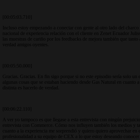
[00:05:03.710]
Incluso estoy empezando a conectar con gente al otro lado del charc
nacional de experiencia relación con el cliente en Zenet Ecuador Ju
las muestras de cariño por los feedbacks de mejora también que tanto 
verdad amigos oyentes.
[00:05:50.000]
Gracias. Gracias. En fin sigo porque si no este episodio sería solo u
algunas cosas que se estaban haciendo desde Gas Natural en cuanto a la
distinta es hacerlo de verdad.
[00:06:22.110]
A ver yo tampoco es que llegase a esta entrevista con ningún prejuici
entrevista con Commerce. Cómo nos influyen también los medios y tal 
cuanto a la experiencia me sorprendió y quiero quiero aprovechar en e
profesionalidad a su equipo de CEX a lo que estoy deseando conocer