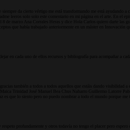
siempre da cierto vértigo me está transformando me está ayudando a cre
me leeros solo solo este comentario en mi página en el arte. En el epis
el 8 de marzo Ana Corrales Heras y dice Hola Carlos quiero darte las g
eptos que había trabajado anteriormente en un máster en Innovación q
dejar en cada uno de ellos recursos y bibliografía para acompañar a cada
acias también a todos a todos aquellos que estáis dando visibilidad a 
e Maica Trinidad José Manuel Bea Chus Naharro Guillermo Latorre Pab
 es que lo siento pero no puedo nombrar a todo el mundo porque me t
respeto profundamente y otros todavía no tengo el placer pero espero q