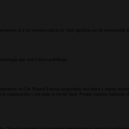
esentes tú a los oyentes cuál es tu. Qué significa eso de responsable de
etodología que será Garces politóloga.
xperience en Gas Natural Fenosa asegurando una única y misma metodolo
la organización y por ende al cliente final. Porque estamos hablando 
ña. Nuestra estrategia es totalmente internacional es decir no nos hemo