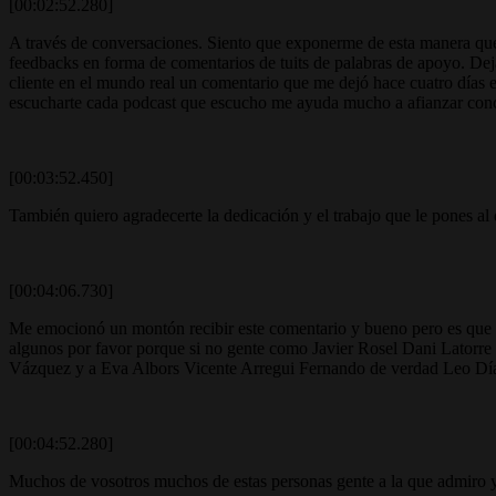
[00:02:52.280]
A través de conversaciones. Siento que exponerme de esta manera que 
feedbacks en forma de comentarios de tuits de palabras de apoyo. Dejad
cliente en el mundo real un comentario que me dejó hace cuatro días 
escucharte cada podcast que escucho me ayuda mucho a afianzar conc
[00:03:52.450]
También quiero agradecerte la dedicación y el trabajo que le pones al 
[00:04:06.730]
Me emocionó un montón recibir este comentario y bueno pero es que gr
algunos por favor porque si no gente como Javier Rosel Dani Latorr
Vázquez y a Eva Albors Vicente Arregui Fernando de verdad Leo Díaz
[00:04:52.280]
Muchos de vosotros muchos de estas personas gente a la que admiro y 