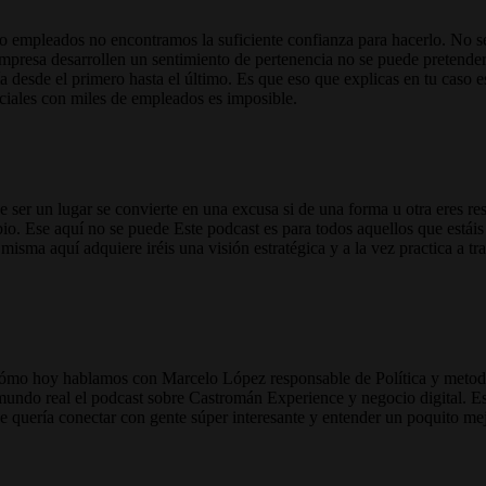
o empleados no encontramos la suficiente confianza para hacerlo. No s
empresa desarrollen un sentimiento de pertenencia no se puede pretender
 desde el primero hasta el último. Es que eso que explicas en tu caso 
ciales con miles de empleados es imposible.
 ser un lugar se convierte en una excusa si de una forma u otra eres r
bio. Ese aquí no se puede Este podcast es para todos aquellos que estái
a misma aquí adquiere iréis una visión estratégica y a la vez practica a
l cómo hoy hablamos con Marcelo López responsable de Política y meto
undo real el podcast sobre Castromán Experience y negocio digital. Est
e quería conectar con gente súper interesante y entender un poquito me