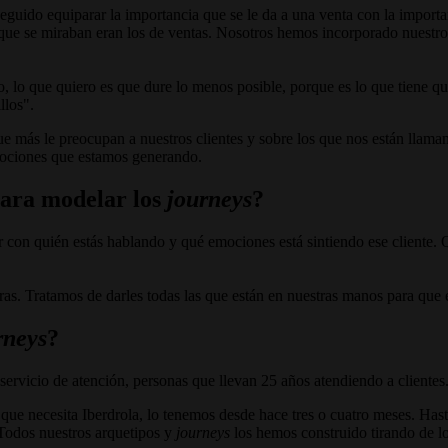
uido equiparar la importancia que se le da a una venta con la importanc
os que se miraban eran los de ventas. Nosotros hemos incorporado nuest
po, lo que quiero es que dure lo menos posible, porque es lo que tiene 
illos".
ue más le preocupan a nuestros clientes y sobre los que nos están llama
mociones que estamos generando.
para modelar los
journeys
?
 con quién estás hablando y qué emociones está sintiendo ese cliente. Q
as. Tratamos de darles todas las que están en nuestras manos para que el
rneys
?
ervicio de atención, personas que llevan 25 años atendiendo a clientes.
 que necesita Iberdrola, lo tenemos desde hace tres o cuatro meses. Has
Todos nuestros arquetipos y
journeys
los hemos construido tirando de lo