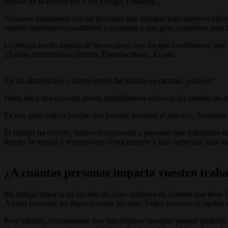
mundo de la cocreación y del Design Thinking...
Nosotros trabajamos con las personas que trabajan para nuestros clie
estudio cuantitativo-cualitativo y contratar a una gran consultora para 
Lo hemos hecho tirando de los recursos con los que contábamos, que e
25 años atendiendo a clientes. Espectaculares. Es oro.
En los últimos tres o cuatro meses ha habido un cambio, ¿cuál es?
Hasta hace tres o cuatro meses trabajábamos sólo con los canales no pr
Es una gran noticia porque nos permite terminar el
journey
. Teníamos 
El equipo ha crecido, hemos incorporado a personas que trabajaban 
dejado de estarlo y tenemos ese conocimiento y más cabecitas, más m
¿A cuántas personas impacta vuestro traba
Mi trabajo impacta en los más de ocho millones de clientes que tiene I
A estas personas les impacta todos los días. Todos conocen al equipo 
Pero además, internamente hay muchísimas sinergias porque también se