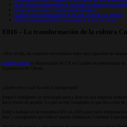
¿Cuál fue vuestra metodología para crear e identificar arquetipo
¿Con cuántos journeys estáis trabajando ahora?
¿Cuáles son los indicadores o KPIs que os guían a la mejora?
¿Qué herramientas utilizáis para capturar la voz de cliente?
E016 – La transformación de la cultura C
«Hoy en día, las empresas necesitamos tener una capacidad de adaptac
Isabel Gorgoso
es Responsable de CX en Canales no presenciales de Ib
Experiencia de Cliente.
¿Quién eres y cuál ha sido tu
background
?
Empecé trabajando en tecnología pura y dura en una empresa norteamer
hacer temas de gestión. Lo que no me imaginaba es que iba a caer de 
Entré a trabajar en la consultora IZO en 2005 para hacer implantacio
fina”, conseguimos que todo el mundo hablara de Customer Experien
De IZO me marché a otra empresa de servicios y luego entré en Iberdro