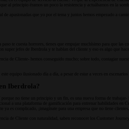
e al principio éramos un poco la resistencia y actuábamos en la somb
l de apasionadas que yo por el tema y juntos hemos empezado a camina
paso te cuesta horrores, tienes que empujar muchísimo para que las cos
 super jefes de Iberdrola y te hablan del cliente y eso es algo que hac
ncia de Cliente- hemos conseguido mucho; sobre todo, contagiar nuestr
ste equipo ilusionado día a día, a pesar de estar a veces en escenario
en Iberdrola?
 porque no tiene un principio y un fin, es una nueva forma de trabajar-
icional a una plataforma de gamificación para entrenar habilidades en
iente ya es complicado, ¡imagínate para una empresa que no tiene cliente
encia de Cliente con naturalidad, saben reconocer los Customer Journey