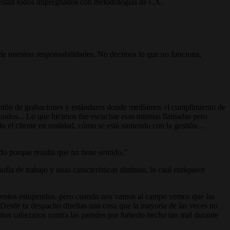
al… están todos impregnados con metodologías de CX.
de nuestras responsabilidades. No decimos lo que no funciona,
montón de grabaciones y estándares donde medíamos el cumplimiento de
undos... Lo que hicimos fue escuchar esas mismas llamadas pero
do el cliente en realidad, cómo se está sintiendo con la gestión…
o porque resulta que no tiene sentido.
a de trabajo y unas características distintas, lo cual enriquece
umentos estupendos, pero cuando nos vamos al campo vemos que las
. Desde tu despacho diseñas una cosa que la mayoría de las veces no
ntos cabezazos contra las paredes por haberlo hecho tan mal durante