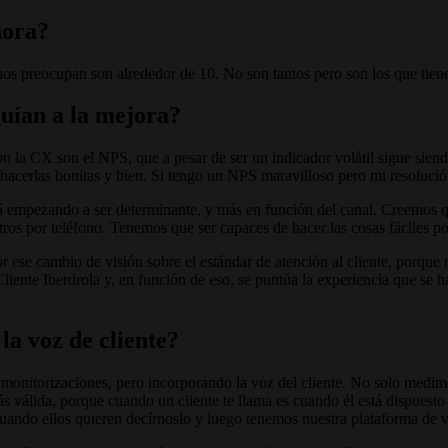
hora?
os preocupan son alrededor de 10. No son tantos pero son los que tienen
uían a la mejora?
la CX son el NPS, que a pesar de ser un indicador volátil sigue siendo 
 de hacerlas bonitas y bien. Si tengo un NPS maravilloso pero mi resoluc
 empezando a ser determinante, y más en función del canal. Creemos q
tros por teléfono. Tenemos que ser capaces de hacer las cosas fáciles p
se cambio de visión sobre el estándar de atención al cliente, porque 
ente Iberdrola y, en función de eso, se puntúa la experiencia que se ha 
la voz de cliente?
onitorizaciones, pero incorporando la voz del cliente. No solo medi
ás válida, porque cuando un cliente te llama es cuando él está dispues
uando ellos quieren decírnoslo y luego tenemos nuestra plataforma de v