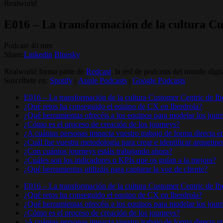
Realworld
E016 – La transformación de la cultura C
Podcast 40 min
Share:
Linkedin
/
Bluesky
Realworld forma parte de
Redcast
, la red de podcasts del mundo digit
Suscríbete en:
Spotify
|
Apple Podcasts
|
Google Podcasts
E016 – La transformación de la cultura Customer Centric de Ib
¿Qué retos ha conseguido el equipo de CX en Iberdrola?
¿Qué herramientas ofrecéis a los equipos para modelar los jour
¿Cómo es el proceso de creación de los journeys?
¿A cuántas personas impacta vuestro trabajo de forma directa e
¿Cuál fue vuestra metodología para crear e identificar arquetipo
¿Con cuántos journeys estáis trabajando ahora?
¿Cuáles son los indicadores o KPIs que os guían a la mejora?
¿Qué herramientas utilizáis para capturar la voz de cliente?
E016 – La transformación de la cultura Customer Centric de Ib
¿Qué retos ha conseguido el equipo de CX en Iberdrola?
¿Qué herramientas ofrecéis a los equipos para modelar los jour
¿Cómo es el proceso de creación de los journeys?
¿A cuántas personas impacta vuestro trabajo de forma directa e