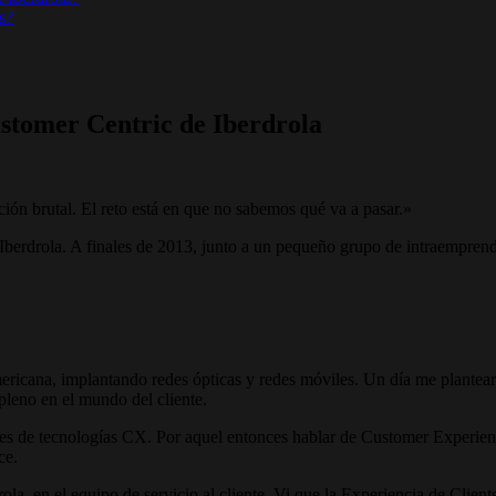
s?
ustomer Centric de Iberdrola
ión brutal. El reto está en que no sabemos qué va a pasar.»
erdrola. A finales de 2013, junto a un pequeño grupo de intraemprende
icana, implantando redes ópticas y redes móviles. Un día me plantearo
pleno en el mundo del cliente.
nes de tecnologías CX. Por aquel entonces hablar de Customer Experien
ce.
la, en el equipo de servicio al cliente. Vi que la Experiencia de Clien