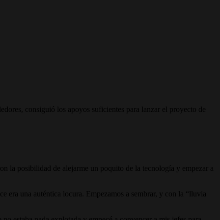
dores, consiguió los apoyos suficientes para lanzar el proyecto de
n la posibilidad de alejarme un poquito de la tecnología y empezar a
ce era una auténtica locura. Empezamos a sembrar, y con la “lluvia
te no estaba nada explotada y empecé a convencer a mis jefes para