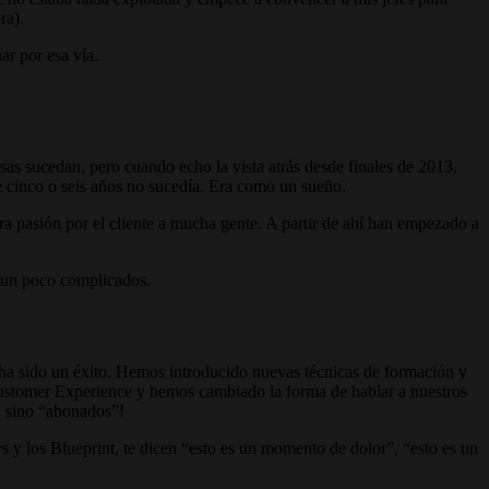
ra).
r por esa vía.
as sucedan, pero cuando echo la vista atrás desde finales de 2013,
e cinco o seis años no sucedía. Era como un sueño.
a pasión por el cliente a mucha gente. A partir de ahí han empezado a
s un poco complicados.
 ha sido un éxito. Hemos introducido nuevas técnicas de formación y
 Customer Experience y hemos cambiado la forma de hablar a nuestros
s, sino “abonados”!
s y los Blueprint, te dicen “esto es un momento de dolor”, “esto es un