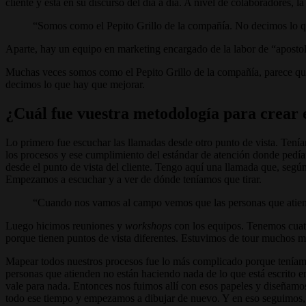
cliente y está en su discurso del día a día. A nivel de colaboradores,
Somos como el Pepito Grillo de la compañía. No decimos lo 
Aparte, hay un equipo en marketing encargado de la labor de “aposto
Muchas veces somos como el Pepito Grillo de la compañía, parece que
decimos lo que hay que mejorar.
¿Cuál fue vuestra metodología para crear e
Lo primero fue escuchar las llamadas desde otro punto de vista. Ten
los procesos y ese cumplimiento del estándar de atención donde pedí
desde el punto de vista del cliente. Tengo aquí una llamada que, según
Empezamos a escuchar y a ver de dónde teníamos que tirar.
Cuando nos vamos al campo vemos que las personas que atienden
Luego hicimos reuniones y
workshops
con los equipos. Tenemos cuatro
porque tienen puntos de vista diferentes. Estuvimos de tour muchos m
Mapear todos nuestros procesos fue lo más complicado porque teníam
personas que atienden no están haciendo nada de lo que está escrito e
vale para nada. Entonces nos fuimos allí con esos papeles y diseñamo
todo ese tiempo y empezamos a dibujar de nuevo. Y en eso seguimos