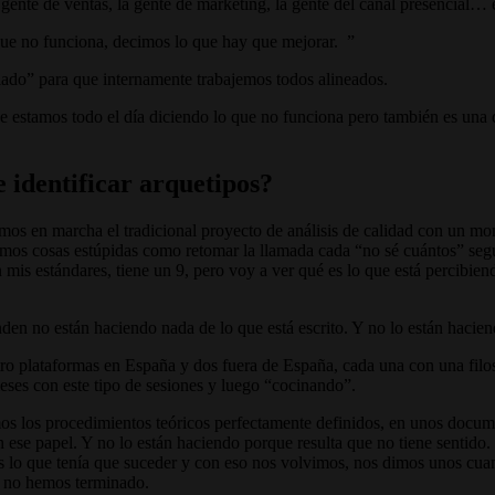
 la gente de ventas, la gente de marketing, la gente del canal presenci
que no funciona, decimos lo que hay que mejorar.
lado” para que internamente trabajemos todos alineados.
 estamos todo el día diciendo lo que no funciona pero también es una 
 identificar arquetipos?
íamos en marcha el tradicional proyecto de análisis de calidad con un 
amos cosas estúpidas como retomar la llamada cada “no sé cuántos” seg
 mis estándares, tiene un 9, pero voy a ver qué es lo que está percibien
 no están haciendo nada de lo que está escrito. Y no lo están haciend
 plataformas en España y dos fuera de España, cada una con una filosofí
eses con este tipo de sesiones y luego “cocinando”.
os los procedimientos teóricos perfectamente definidos, en unos doc
n ese papel. Y no lo están haciendo porque resulta que no tiene sentido
s lo que tenía que suceder y con eso nos volvimos, nos dimos unos cua
, no hemos terminado.