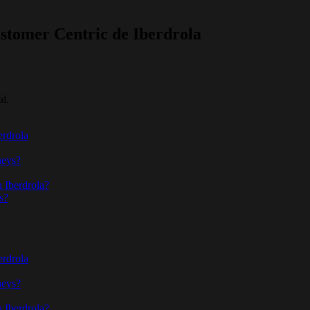
ustomer Centric de Iberdrola
al.
erdrola
neys?
n Iberdrola?
s?
erdrola
neys?
n Iberdrola?