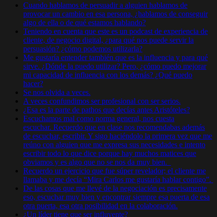
Cuando hablamos de persuadir a alguien hablamos de
provocar un cambio en esa persona, ¿hablamos de conseguir
algo de ella o de qué estamos hablando?
Teniendo en cuenta que este es un podcast de experiencia de
cliente, de negocio digital, ¿para qué nos puede servir la
persuasión? ¿cómo podemos utilizarla?
Me gustaría entender también que es la influencia y para qué
sirve. ¿Dónde la puedo utilizar? Pero, ¿cómo puedo mejorar
mi capacidad de influencia con los demás? ¿Qué puedo
hacer?
Se nos olvida a veces.
A veces confundimos ser profesional con ser serios.
¿Esa es la parte de pathos que decías antes Aristóteles?
Escuchamos mal como norma general, nos cuesta
escuchar. Recuerdo que en clase nos recomendabas además
de escuchar, escribir. Y sigo haciéndolo la primera vez que me
reúno con alguien que me expresa sus necesidades e intento
escribir todo lo que dice porque hay muchos matices que
obviamos y es algo que no se nos da muy bien.
Recuerdo un ejercicio que fue súper revelador; el cliente me
llamaba y me decía “Mira Carlos me gustaría hablar contigo”.
De las cosas que me llevé de la negociación es precisamente
eso, escuchar muy bien y encontrar siempre esa puerta de esa
otra puerta, esa otra posibilidad en la colaboración.
¿Un líder tiene que ser influyente?