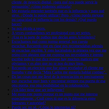
cliente, de negocio digital, ¿para qué nos puede servir la
persuasión? ¿cómo podemos utilizarla?
Me gustaría entender también que es la influencia y para qué
sirve. ¿Dónde la puedo utilizar? Pero, ¿cómo puedo mejorar
mi capacidad de influencia con los demás? ¿Qué puedo
hacer?
Se nos olvida a veces.
A veces confundimos ser profesional con ser serios.
¿Esa es la parte de pathos que decías antes Aristóteles?
Escuchamos mal como norma general, nos cuesta
escuchar. Recuerdo que en clase nos recomendabas además
de escuchar, escribir. Y sigo haciéndolo la primera vez que me
reúno con alguien que me expresa sus necesidades e intento
escribir todo lo que dice porque hay muchos matices que
obviamos y es algo que no se nos da muy bien.
Recuerdo un ejercicio que fue súper revelador; el cliente me
llamaba y me decía “Mira Carlos me gustaría hablar contigo”.
De las cosas que me llevé de la negociación es precisamente
eso, escuchar muy bien y encontrar siempre esa puerta de esa
otra puerta, esa otra posibilidad en la colaboración.
¿Un líder tiene que ser influyente?
Me gusta este punto porque es un punto que me interesa
especialmente. ¿Cuál crees tú que es la diferencia entre
liderazgo y autoridad?
Puede ser, no sé. ¿Cómo lo interpretas tú?