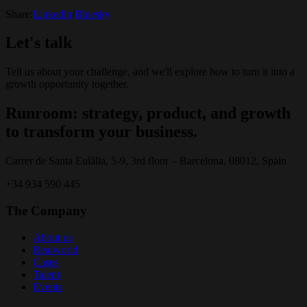
Share:
Linkedin
/
Bluesky
Let's talk
Tell us about your challenge, and we'll explore how to turn it into a
growth opportunity together.
Runroom: strategy, product, and growth
to transform your business.
Carrer de Santa Eulàlia, 5-9, 3rd floor – Barcelona, 08012, Spain
+34 934 590 445
The Company
About us
Realworld
Cases
Talent
Events