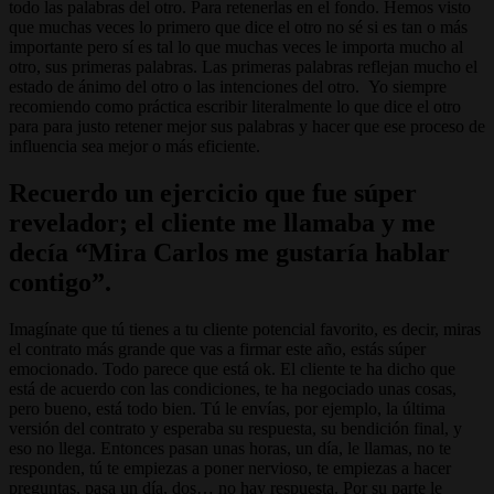
todo las palabras del otro. Para retenerlas en el fondo. Hemos visto
que muchas veces lo primero que dice el otro no sé si es tan o más
importante pero sí es tal lo que muchas veces le importa mucho al
otro, sus primeras palabras. Las primeras palabras reflejan mucho el
estado de ánimo del otro o las intenciones del otro. Yo siempre
recomiendo como práctica escribir literalmente lo que dice el otro
para para justo retener mejor sus palabras y hacer que ese proceso de
influencia sea mejor o más eficiente.
Recuerdo un ejercicio que fue súper
revelador; el cliente me llamaba y me
decía “Mira Carlos me gustaría hablar
contigo”.
Imagínate que tú tienes a tu cliente potencial favorito, es decir, miras
el contrato más grande que vas a firmar este año, estás súper
emocionado. Todo parece que está ok. El cliente te ha dicho que
está de acuerdo con las condiciones, te ha negociado unas cosas,
pero bueno, está todo bien. Tú le envías, por ejemplo, la última
versión del contrato y esperaba su respuesta, su bendición final, y
eso no llega. Entonces pasan unas horas, un día, le llamas, no te
responden, tú te empiezas a poner nervioso, te empiezas a hacer
preguntas, pasa un día, dos… no hay respuesta. Por su parte le