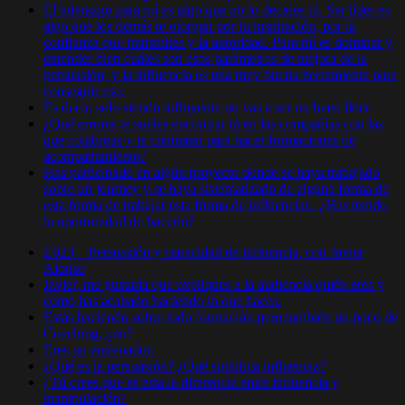
El liderazgo para mí es algo que no lo decides tú. Ser líder es
algo que los demás te otorgan por tu inspiración, por la
confianza que transmites y la autoridad. Para mí es dominar y
entender bien cuáles son esos parámetros de mejora de la
persuasión, y la influencia es una muy buena herramienta para
conseguir eso.
Es decir, solo siendo influyente no vas a ser un buen líder.
¿Qué errores te sueles encontrar tú en las compañías con las
que colaboras y te contratan para hacer formaciones de
acompañamiento?
Has participado en algún proyecto donde se haya trabajado
sobre un journey y se haya sistematizado de alguna forma de
esta forma de trabajar esta forma de influenciar. ¿Has tenido
la oportunidad de hacerlo?
E023 – Persuasión y capacidad de influencia, con Javier
Alonso
Javier, me gustaría que expliques a la audiencia quién eres y
cómo has acabado haciendo lo que haces.
Estás haciendo sobre todo formación pero también un poco de
Coaching, ¿no?
Eres un entrenador.
¿Qué es la persuasión? ¿Qué significa influencia?
¿Tú crees que es esta la diferencia entre influencia y
manipulación?