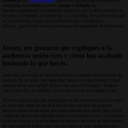
influencia
con
Javier Alonso
quien tras una década trabajando en
compañías tecnológicas como
Google
o
InMobi
, de
repente experimentó un momento epifánico que le llevó a dedicarse
de pleno al
training
, al
mentoring
y al
coaching
. Descubriremos qué
es la persuasión, la principal diferencia entre manipular e
influir y ¿qué puedo hacer para mejorar mi capacidad de influencia?
Javier, me gustaría que expliques a la
audiencia quién eres y cómo has acabado
haciendo lo que haces.
Pues mira yo vengo de muchos años en el mundo del desarrollo de
negocio, de la venta, del marketing, tanto en lo que estudié, como
después en lo que trabajé. Estuve seis años en Google y después
estuve dos años en Inmobi, que es una startup tecnológica India.
Ya llevo casi una década trabajando en ese contexto y tuve la suerte
de tener una crisis de los 40 a los 45 años porque me pasaron
muchas cosas en esa edad, pero básicamente dos cosas: una, me di
cuenta de que no era del todo feliz en mi trabajo, y dos, en esa época
vivía en Francia y tuve la suerte de asistir a un curso de habilidades,
de capacidad de influencia, con una empresa muy particular que