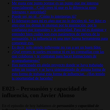
Me gusta este punto porque es un punto que me interesa
especialmente. ¿Cuál crees tú que es la diferencia entre
liderazgo y autoridad?
Puede ser, no sé. ¿Cómo lo interpretas tú?
El liderazgo para mí es algo que no lo decides tú. Ser líder es
algo que los demás te otorgan por tu inspiración, por la
confianza que transmites y la autoridad. Para mí es dominar y
entender bien cuáles son esos parámetros de mejora de la
persuasión, y la influencia es una muy buena herramienta para
conseguir eso.
Es decir, solo siendo influyente no vas a ser un buen líder.
¿Qué errores te sueles encontrar tú en las compañías con las
que colaboras y te contratan para hacer formaciones de
acompañamiento?
Has participado en algún proyecto donde se haya trabajado
sobre un journey y se haya sistematizado de alguna forma de
esta forma de trabajar esta forma de influenciar. ¿Has tenido
la oportunidad de hacerlo?
E023 – Persuasión y capacidad de
influencia, con Javier Alonso
En el episodio de hoy hablamos
de
persuasión y capacidad de