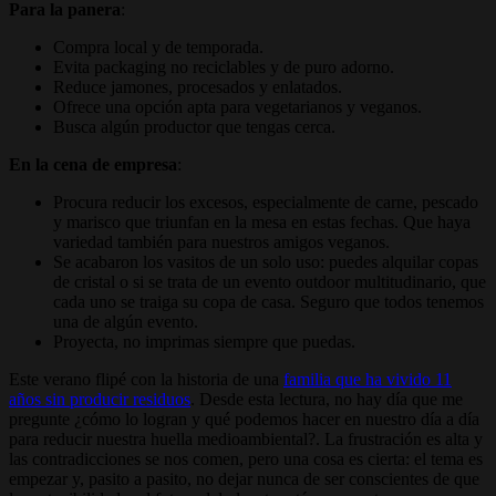
Para la panera
:
Compra local y de temporada.
Evita packaging no reciclables y de puro adorno.
Reduce jamones, procesados y enlatados.
Ofrece una opción apta para vegetarianos y veganos.
Busca algún productor que tengas cerca.
En la cena de empresa
:
Procura reducir los excesos, especialmente de carne, pescado
y marisco que triunfan en la mesa en estas fechas. Que haya
variedad también para nuestros amigos veganos.
Se acabaron los vasitos de un solo uso: puedes alquilar copas
de cristal o si se trata de un evento outdoor multitudinario, que
cada uno se traiga su copa de casa. Seguro que todos tenemos
una de algún evento.
Proyecta, no imprimas siempre que puedas.
Este verano flipé con la historia de una
familia que ha vivido 11
años sin producir residuos
. Desde esta lectura, no hay día que me
pregunte ¿cómo lo logran y qué podemos hacer en nuestro día a día
para reducir nuestra huella medioambiental?. La frustración es alta y
las contradicciones se nos comen, pero una cosa es cierta: el tema es
empezar y, pasito a pasito, no dejar nunca de ser conscientes de que