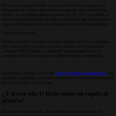
De por sí el amigo invisible es una excelente idea: regalar a una
compañera de trabajo algún detalle encantador para demostrar tu
cariño y ser recordada durante el resto del año. Pero la realidad se
aleja un poco bastante de esta idea y se asemeja más a ti rastreando
regalos en Amazon a lo loco, filtrados en base al budget definido.
Eso si eres previsora.
En caso contrario te acabas viendo la tarde de la fiesta de empresa,
en el todo a 100 o
concept store
más cercano, seleccionando el
cargador USB o la taza con mensaje “personalizado” para el
arquetipo con el que crees que tu amigo invisible corresponde.
Como decía, un buen día di con
https://ungiftedsecretsanta.com/
y se
encendió la bombilla. Comenté rápidamente en el canal #greenroom
de Slack y la idea cogió forma:
¿Y si este año le hiciéramos un regalo al
planeta?
Basta ya de tazas de café, de calcetines bizarros, de juegos de