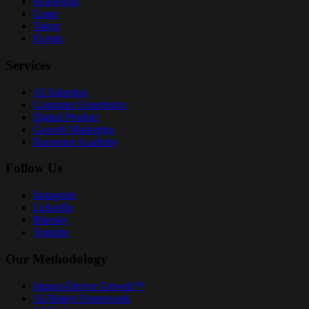
Realworld
Cases
Talent
Events
Services
AI Adoption
Customer Experience
Digital Product
Growth Marketing
Runroom Academy
Follow Us
Instagram
LinkedIn
Bluesky
Youtube
Our Methodology
Impact-Driven Growth™
AI-Native Framework