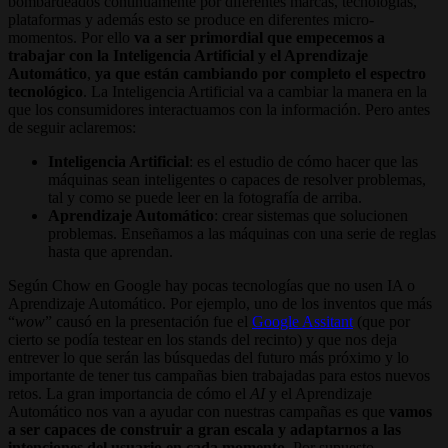
bombardeados continuamente por diferentes marcas, tecnologías,
plataformas y además esto se produce en diferentes micro-
momentos. Por ello
va a ser primordial que empecemos a
trabajar con la Inteligencia Artificial y el Aprendizaje
Automático
,
ya que están cambiando por completo el espectro
tecnológico
. La Inteligencia Artificial va a cambiar la manera en la
que los consumidores interactuamos con la información. Pero antes
de seguir aclaremos:
Inteligencia Artificial
: es el estudio de cómo hacer que las
máquinas sean inteligentes o capaces de resolver problemas,
tal y como se puede leer en la fotografía de arriba.
Aprendizaje Automático
: crear sistemas que solucionen
problemas. Enseñamos a las máquinas con una serie de reglas
hasta que aprendan.
Según Chow en Google hay pocas tecnologías que no usen IA o
Aprendizaje Automático. Por ejemplo, uno de los inventos que más
“
wow
” causó en la presentación fue el
Google Assitant
(que por
cierto se podía testear en los stands del recinto) y que nos deja
entrever lo que serán las búsquedas del futuro más próximo y lo
importante de tener tus campañas bien trabajadas para estos nuevos
retos. La gran importancia de cómo el
AI
y el Aprendizaje
Automático nos van a ayudar con nuestras campañas es que
vamos
a ser capaces de construir a gran escala y adaptarnos a las
intenciones del usuario en cada momento
. Por supuesto,