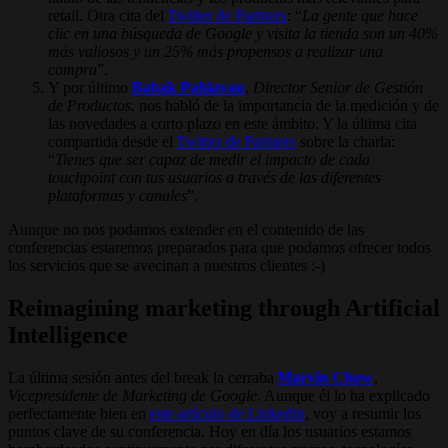
retail. Otra cita del
Twitter de Partners
: “
La gente que hace
clic en una búsqueda de Google y visita la tienda son un 40%
más valiosos y un 25% más propensos a realizar una
compra
”.
Y por último
Babak Pahlavan
,
Director Senior de Gestión
de Productos
, nos habló de la importancia de la medición y de
las novedades a corto plazo en este ámbito. Y la última cita
compartida desde el
Twitter de Partners
sobre la charla:
“
Tienes que ser capaz de medir el impacto de cada
touchpoint con tus usuarios a través de las diferentes
plataformas y canales
”.
Aunque no nos podamos extender en el contenido de las
conferencias estaremos preparados para que podamos ofrecer todos
los servicios que se avecinan a nuestros clientes ;-)
Reimagining marketing through Artificial
Intelligence
La última sesión antes del break la cerraba
Marvin Chow
,
Vicepresidente de Marketing de Google
. Aunque él lo ha explicado
perfectamente bien en
este artículo de Linkedin
, voy a resumir los
puntos clave de su conferencia. Hoy en día los usuarios estamos