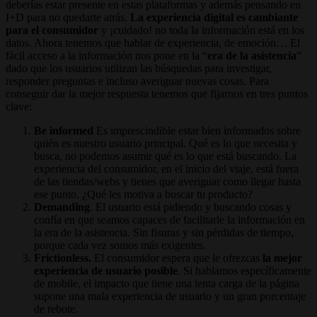
deberías estar presente en estas plataformas y además pensando en
I+D para no quedarte atrás.
La experiencia digital es cambiante
para el consumidor
y ¡cuidado! no toda la información está en los
datos. Ahora tenemos que hablar de experiencia, de emoción… El
fácil acceso a la información nos pone en la “
era de la asistencia
”
dado que los usuarios utilizan las búsquedas para investigar,
responder preguntas e incluso averiguar nuevas cosas. Para
conseguir dar la mejor respuesta tenemos que fijarnos en tres puntos
clave:
Be informed
Es imprescindible estar bien informados sobre
quién es nuestro usuario principal. Qué es lo que necesita y
busca, no podemos asumir qué es lo que está buscando. La
experiencia del consumidor, en el inicio del viaje, está fuera
de las tiendas/webs y tienes que averiguar como llegar hasta
ese punto. ¿Qué les motiva a buscar tu producto?
Demanding
. El usuario está pidiendo y buscando cosas y
confía en que seamos capaces de facilitarle la información en
la era de la asistencia. Sin fisuras y sin pérdidas de tiempo,
porque cada vez somos más exigentes.
Frictionless.
El consumidor espera que le ofrezcas
la mejor
experiencia de usuario posible
. Si hablamos específicamente
de mobile, el impacto que tiene una lenta carga de la página
supone una mala experiencia de usuario y un gran porcentaje
de rebote.