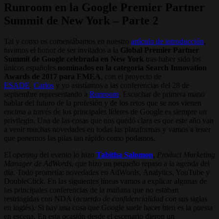
Runroom en la Google Premier Partner
Summit de New York – Parte 2
Tal y como os comentábamos en nuestro
artículo de introducción
,
tuvimos el honor de ser invitados a la
Global Premier Partner
Summit de Google celebrada en New York
tras haber sido los
únicos españoles
nominados en la categoría Search Innovation
Awards de 2017 para EMEA
, con el proyecto de
ESADE
.
Carlos
y yo asistíamos a las conferencias del 28 de
septiembre representando a
Runroom
. Escuchar de primera mano
hablar del futuro de la profesión y de los retos que se nos vienen
encima a través de los principales líderes de Google es siempre un
privilegio. Una de las cosas que nos quedó clara es que este año van
a venir muchas novedades en todas las plataformas y vamos a tener
que ponernos las pilas tan rápido como podamos.
El
opening
del evento lo hizo
Tabitha Salomon
,
Product Marketing
Manager de AdWords
, que hizo un pequeño repaso a la agenda del
día. Todo prometía: novedades en AdWords, Analytics, YouTube y
DoubleClick. En las siguientes líneas vamos a explicar algunas de
las principales conferencias de la mañana que no estaban
restringidas con NDA (
acuerdo de confidencialidad
con sus siglas
en inglés). Si hay una cosa que Google suele hacer bien es la puesta
en escena. En esta ocasión desde el escenario dieron un