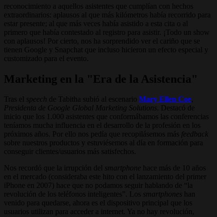
reconocimiento a aquellos asistentes que cumplían con hechos
extraordinarios: aplausos al que más kilómetros había recorrido para
estar presente; al que más veces había asistido a esta cita o al
primero que había contestado al registro para asistir. ¡Todo un show
con aplausos! Por cierto, nos ha sorprendido ver el cariño que se
tienen Google y Snapchat que incluso hicieron un efecto especial y
customizado para el evento.
Marketing en la "Era de la Asistencia"
Tras el
speech
de Tabitha subió al escenario
Mary Ellen Coe
,
Presidenta de Google Global Marketing Solutions
. Destacó de
inicio que los 1.000 asistentes que conformábamos las conferencias
teníamos mucha influencia en el desarrollo de la profesión en los
próximos años. Por ello nos pedía que recopilásemos más
feedback
sobre nuestros productos y estuviésemos al día en formación para
conseguir clientes/usuarios más satisfechos.
Nos recordó que la irrupción del
smartphone
hace más de 10 años
en el mercado (consideraba este hito con el lanzamiento del primer
iPhone en 2007) hace que no podamos seguir hablando de “la
revolución de los teléfonos inteligentes”. Los
smartphones
han
venido para quedarse, ahora es el dispositivo principal que los
usuarios utilizan para acceder a internet. Ya no hay revolución,