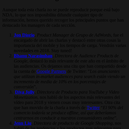
Aunque toda esta charla no se puede reproducir porque está bajo
NDA, lo que nos imposibilita difundir cualquier tipo de
información, hemos querido recoger los principales puntos que han
destacado los managers de cada sección.
Jon Diorio
,
Product Manager de Grupo de AdWords
, fue el
encargado de abrir las charlas y destacó entre otras cosas la
importancia del mobile y los tiempos de carga. Vendrán varias
novedades en 2018. Stay tuned!
Bhanu Narasimhan
,
Directora de Audience Products de
Google
, destacó lo más relevante de este año en el ámbito de
las audiencias. Os dejamos una cita que han compartido desde
la cuenta de
Google Partners
de Twitter: “
Los anunciantes
que utilizan in-market audiences para search están viendo un
incremento de media de 10% en los porcentajes de
conversión
”.
Diya Jolly
,
Directora de Producto para YouTube y Video
Monetization
, nos habló de los aspectos más relevantes del
vídeo para 2018 y vienen cosas muy interesantes. Otra cita
que han movido de la charla a través de
Twitter
“
El 90% del
comercio todavía se produce offline, así que deberíamos
centrarnos en conducir a nuestros consumidores online
”.
Jenn Liu
,
Directora de producto de Google Shopping
, nos
habló de las tendencias y los productos mas relevantes para