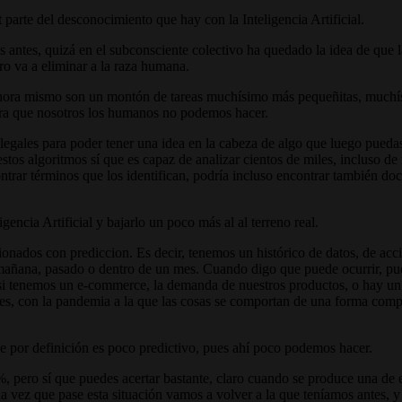
 parte del desconocimiento que hay con la Inteligencia Artificial.
 antes, quizá en el subconsciente colectivo ha quedado la idea de que la
ro va a eliminar a la raza humana.
ahora mismo son un montón de tareas muchísimo más pequeñitas, muchís
era que nosotros los humanos no podemos hacer.
s legales para poder tener una idea en la cabeza de algo que luego pued
tos algoritmos sí que es capaz de analizar cientos de miles, incluso de 
ntrar términos que los identifican, podría incluso encontrar también do
gencia Artificial y bajarlo un poco más al al terreno real.
ionados con prediccion. Es decir, tenemos un histórico de datos, de acc
mañana, pasado o dentro de un mes. Cuando digo que puede ocurrir, pue
 si tenemos un e-commerce, la demanda de nuestros productos, o hay un 
 con la pandemia a la que las cosas se comportan de una forma completa
ue por definición es poco predictivo, pues ahí poco podemos hacer.
%, pero sí que puedes acertar bastante, claro cuando se produce una de 
 vez que pase esta situación vamos a volver a la que teníamos antes, y 