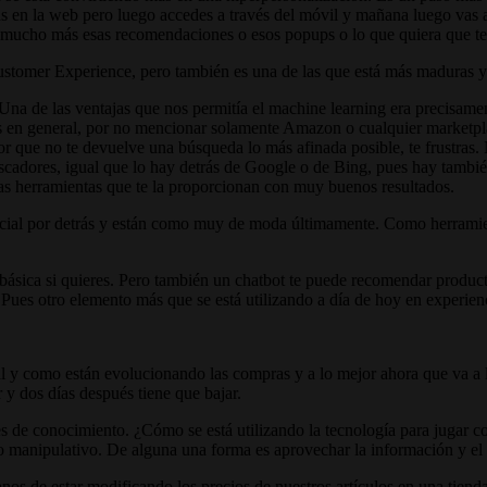
 en la web pero luego accedes a través del móvil y mañana luego vas a la
a mucho más esas recomendaciones o esos popups o lo que quiera que te
ustomer Experience, pero también es una de las que está más maduras y
a de las ventajas que nos permitía el machine learning era precisam
s en general, por no mencionar solamente Amazon o cualquier marketpl
ador que no te devuelve una búsqueda lo más afinada posible, te frustras.
uscadores, igual que lo hay detrás de Google o de Bing, pues hay también I
as herramientas que te la proporcionan con muy buenos resultados.
icial por detrás y están como muy de moda últimamente. Como herramient
ica si quieres. Pero también un chatbot te puede recomendar productos 
 Pues otro elemento más que se está utilizando a día de hoy en experienc
y como están evolucionando las compras y a lo mejor ahora que va a lle
y dos días después tiene que bajar.
es de conocimiento. ¿Cómo se está utilizando la tecnología para jugar c
manipulativo. De alguna una forma es aprovechar la información y el ra
os de estar modificando los precios de nuestros artículos en una tien