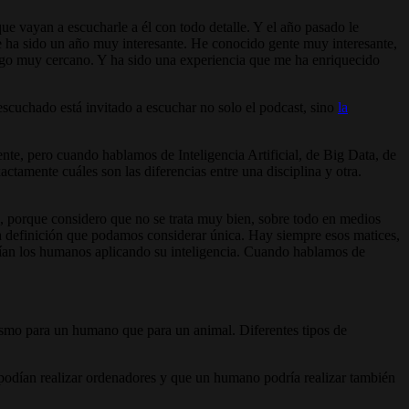
que vayan a escucharle a él con todo detalle. Y el año pasado le
e ha sido un año muy interesante. He conocido gente muy interesante,
lgo muy cercano. Y ha sido una experiencia que me ha enriquecido
escuchado está invitado a escuchar no solo el podcast, sino
la
ente, pero cuando hablamos de Inteligencia Artificial, de Big Data, de
amente cuáles son las diferencias entre una disciplina y otra.
, porque considero que no se trata muy bien, sobre todo en medios
o una definición que podamos considerar única. Hay siempre esos matices,
harían los humanos aplicando su inteligencia. Cuando hablamos de
mismo para un humano que para un animal. Diferentes tipos de
ue podían realizar ordenadores y que un humano podría realizar también