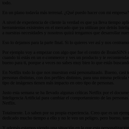
todo.
En un plano todavía más terrenal. ¿Qué puedo hacer con mi empresa
A nivel de experiencia de cliente la verdad es que ya lleva tiempo apl
herramientas existentes en el mercado que ya utilizan por detrás Intel
a nuestras necesidades y nosotros quizá tengamos que desarrollar nues
Eso lo dejamos para la parte final. Si lo quieres ver así y nos centram
Por ejemplo voy a empezar con algo que fue el centro de BrainSINS d
cuando tú estás en un e-commerce y ves un producto y te recomiendan o
bueno para ti, porque a veces no sabes muy bien lo que estás buscand
En Netflix todo lo que nos muestran está personalizado. Bueno, casi t
personas distintas, con dos perfiles distintos, para una misma películ
tipo de imágenes tienen más impacto en otro tipo de personas.
Justo esta semana se ha llevado algunas críticas Netflix por el docu
Inteligencia Artificial para cambiar el comportamiento de las persona
Netflix.
Totalmente. Lo saben por su propia experiencia. Creo que es un ejemp
dedicado mucho tiempo a ello y no le veo un peligro, pero bueno, tam
Y además estamos viendo una situación en la que esta personalización