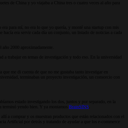
uetes de China y yo viajaba a China tres o cuatro veces al año para
o era para mí, no era lo que yo quería, y monté una startup con mis
 hacía era servir cada día un conjunto, un listado de noticias a cada
 del año 2000 aproximadamente.
ad a trabajar en temas de investigación y todo eso. En la universidad
a que me di cuenta de que no me gustaba tanto investigar en
universidad, terminabas un proyecto investigación, un consorcio con
íamos estado investigando los dos, juntos y por separado, en la
una terminó yendo bien. Y ya montamos
BrainSINS
.
lí a comprar y os muestran productos que están relacionados con el
ia Artificial por detrás y tratando de ayudar a que los e-commerce