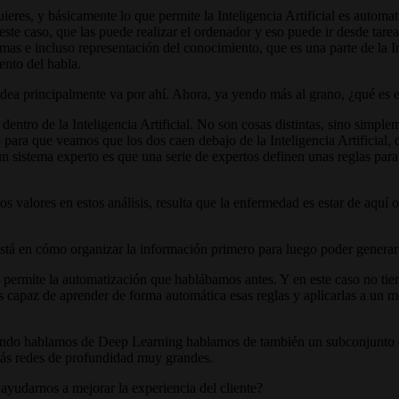
res, y básicamente lo que permite la Inteligencia Artificial es automat
e caso, que las puede realizar el ordenador y eso puede ir desde tarea
mas e incluso representación del conocimiento, que es una parte de la Int
ento del habla.
idea principalmente va por ahí. Ahora, ya yendo más al grano, ¿qué es 
ntro de la Inteligencia Artificial. No son cosas distintas, sino simplem
o para que veamos que los dos caen debajo de la Inteligencia Artificial,
 un sistema experto es que una serie de expertos definen unas reglas pa
s valores en estos análisis, resulta que la enfermedad es estar de aquí
stá en cómo organizar la información primero para luego poder generar 
ermite la automatización que hablábamos antes. Y en este caso no tiene
, es capaz de aprender de forma automática esas reglas y aplicarlas a u
do hablamos de Deep Learning hablamos de también un subconjunto de
ás redes de profundidad muy grandes.
ayudarnos a mejorar la experiencia del cliente?