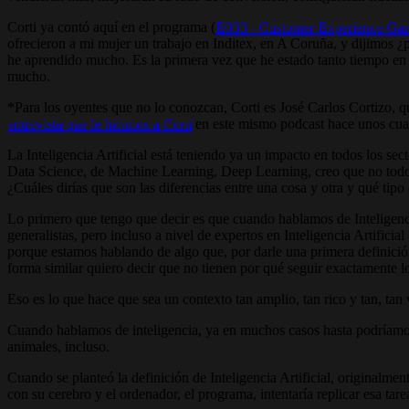
Corti ya contó aquí en el programa (
E033 - Customer Experience Gam
ofrecieron a mi mujer un trabajo en Inditex, en A Coruña, y dijimos 
he aprendido mucho. Es la primera vez que he estado tanto tiempo e
mucho.
*Para los oyentes que no lo conozcan, Corti es José Carlos Cortizo, 
entrevista que le hicimos a Corti
en este mismo podcast hace unos cua
La Inteligencia Artificial está teniendo ya un impacto en todos los se
Data Science, de Machine Learning, Deep Learning, creo que no todo e
¿Cuáles dirías que son las diferencias entre una cosa y otra y qué tip
Lo primero que tengo que decir es que cuando hablamos de Inteligenci
generalistas, pero incluso a nivel de expertos en Inteligencia Artifici
porque estamos hablando de algo que, por darle una primera definición
forma similar quiero decir que no tienen por qué seguir exactamente
Eso es lo que hace que sea un contexto tan amplio, tan rico y tan, tan 
Cuando hablamos de inteligencia, ya en muchos casos hasta podríamos 
animales, incluso.
Cuando se planteó la definición de Inteligencia Artificial, originalme
con su cerebro y el ordenador, el programa, intentaría replicar esa tare