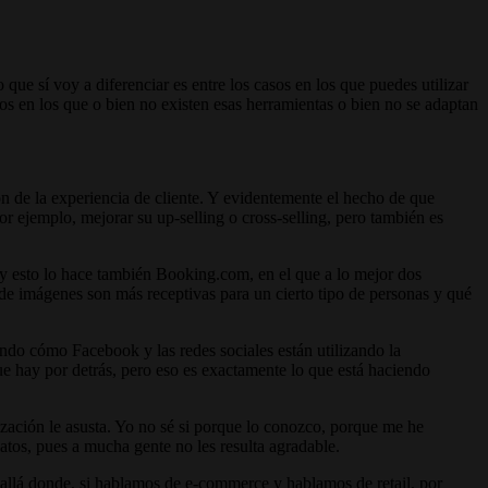
ue sí voy a diferenciar es entre los casos en los que puedes utilizar
sos en los que o bien no existen esas herramientas o bien no se adaptan
 de la experiencia de cliente. Y evidentemente el hecho de que
r ejemplo, mejorar su up-selling o cross-selling, pero también es
, y esto lo hace también Booking.com, en el que a lo mejor dos
o de imágenes son más receptivas para un cierto tipo de personas y qué
ndo cómo Facebook y las redes sociales están utilizando la
ue hay por detrás, pero eso es exactamente lo que está haciendo
zación le asusta. Yo no sé si porque lo conozco, porque me he
tos, pues a mucha gente no les resulta agradable.
 allá donde, si hablamos de e-commerce y hablamos de retail, por