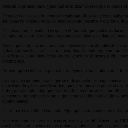
Pues en la primera parte ¿para qué se utiliza? Yo creo que es donde est
Heredado de estas definiciones iniciales tan difusas que comentábamos
ser capaz de entender todo, de razonar como nosotros y que en el futu
Efectivamente, la realidad es que en el fondo lo que podemos hacer 
ejemplo, nos permiten lidiar con grandes cantidades de datos de man
Si cualquiera de nosotros tuviera que leerse cientos de miles de texto
vida no podrás llegar a hacer, una máquina, sin embargo, con uno de es
clasificarlas, como bien decías, podría generar resúmenes, podría enco
documentos.
Primero quería hablar un poco de este
hype
que ha habido con la Inteli
La otra tarea también para la que se utiliza mucho es para temas relac
ocurriendo hoy y con ese histórico, qué pensamos que puede ocurrir 
bolsa, por ejemplo, algo que es muy difícil o cómo se va a modificar,
encuentras un momento como el que hemos tenido en los últimos meses,
alguna manera.
Claro, por la volatilidad entiendo. Algo que es sumamente volátil y q
Efectivamente. En circunstancias normales ya es difícil acertar al 100
ese histórico, no cuentas con esos datos y además tampoco sabes si una