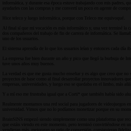
informática, y durante esa época estuve trabajando con mis padres, qu
ayudarles con las compras y me convertí un poco en agente de compra
Hice teleco y luego informática, porque con Teleco me equivoqué.
Al final sí que mi vocación es más informático y, una vez terminé la c
dos compañeros del trabajo de fin de carrera de informática. Se llamab
uno de los usuarios.
El sistema aprendía de lo que los usuarios leían y entonces cada día 
La empresa fue bien durante un año y pico que llegó la burbuja de Inte
tuve unos años muy buenos.
La verdad es que me gusta mucho enseñar y es algo que creo que no se
proyectos de base como al final desarrollar proyectos innovadores que
empresas, universidades, y luego eso se quedaba en el limbo, más allá 
Y a mí eso me frustraba igual que a Corti* que también había sido al
Realmente montamos una red social para jugadores de videojuegos en e
universidad. Vimos que no lo podíamos monetizar porque en su mome
BrainSINS empezó siendo simplemente como una plataforma que recome
que estáis viendo en este momento, pero terminó convirtiéndose en un
vendieran más, mejoraran su ratio de conversión, consiguieran fideliza