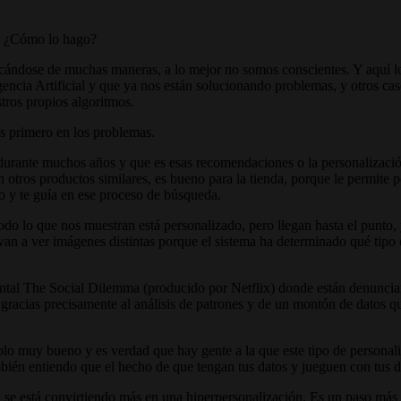
? ¿Cómo lo hago?
icándose de muchas maneras, a lo mejor no somos conscientes. Y aquí lo q
igencia Artificial y que ya nos están solucionando problemas, y otros ca
tros propios algoritmos.
os primero en los problemas.
urante muchos años y que es esas recomendaciones o la personalización
tros productos similares, es bueno para la tienda, porque le permite po
o y te guía en ese proceso de búsqueda.
odo lo que nos muestran está personalizado, pero llegan hasta el punto
a van a ver imágenes distintas porque el sistema ha determinado qué tip
mental The Social Dilemma (producido por Netflix) donde están denuncia
s gracias precisamente al análisis de patrones y de un montón de datos q
lo muy bueno y es verdad que hay gente a la que este tipo de personali
bién entiendo que el hecho de que tengan tus datos y jueguen con tus da
 se está convirtiendo más en una hiperpersonalización. Es un paso más