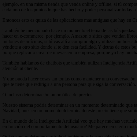
ejemplo, en una misma tienda que venda online y offline, si tú compras
cada uno de los puntos lo que has hecho y poder personalizar todaví
Entonces esto es quizá de las aplicaciones más antiguas que hay en C
También he mencionado hace un momento el tema de las búsquedas. Un
hacer en e-commerce, por ejemplo. Amazon o sitios que vendan libro
millones de artículos, si tú vas allí a comprar algo y utilizas un busc
yéndote a otro sitio donde sí te den esta facilidad. Y detrás de estos b
porque replicar o crear de nuevas en tu empresa, porque ya hay much
También hablamos de chatbots que también utilizan Inteligencia Artif
atención al cliente.
Y que pueda hacer cosas tan tontas como mantener una conversación bás
que te tiene que redirigir a una persona para que siga la conversación.
O incluso determinación automática de precios.
Nuestro sistema podría determinar en un momento determinado que tal 
Navidad, pues en un momento determinado este precio tiene que subir 
En el mundo de la Inteligencia Artificial veo que hay muchas vertical
en función del comportamiento del usuario? Me parece en cierto modo 
Quizá aquí podríamos partir de si tuviéramos la capacidad como human