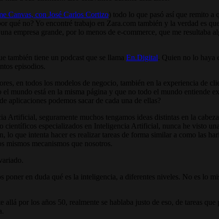
e Canvas, con José Carlos Cortizo
) todo lo que pasó así que remito a 
¿por qué no? Yo encontré trabajo en Zara.com también y la verdad es qu
n una empresa grande, por lo menos de e-commerce, que me resultaba a
que también tiene un podcast que se llama
En.Digital
. Quien no lo haya 
ntos episodios.
ctores, en todos los modelos de negocio, también en la experiencia de cli
l mundo está en la misma página y que no todo el mundo entiende exact
o de aplicaciones podemos sacar de cada una de ellas?
a Artificial, seguramente muchos tengamos ideas distintas en la cabeza
al o científicos especializados en Inteligencia Artificial, nunca he vist
, lo que intenta hacer es realizar tareas de forma similar a como las 
 los mismos mecanismos que nosotros.
variado.
poner en duda qué es la inteligencia, a diferentes niveles. No es lo 
nte allá por los años 50, realmente se hablaba justo de eso, de tareas q
a.