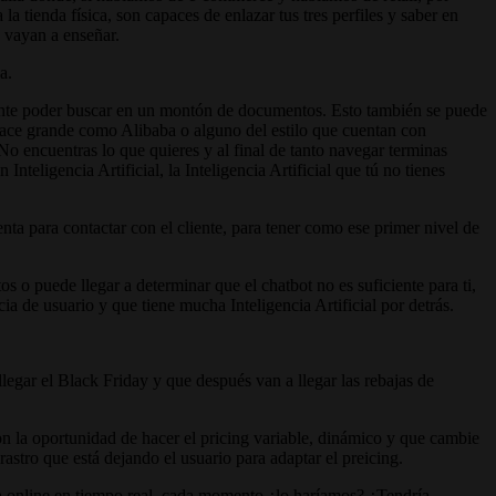
 tienda física, son capaces de enlazar tus tres perfiles y saber en
 vayan a enseñar.
a.
ente poder buscar en un montón de documentos. Esto también se puede
ace grande como Alibaba o alguno del estilo que cuentan con
 No encuentras lo que quieres y al final de tanto navegar terminas
nteligencia Artificial, la Inteligencia Artificial que tú no tienes
a para contactar con el cliente, para tener como ese primer nivel de
o puede llegar a determinar que el chatbot no es suficiente para ti,
ia de usuario y que tiene mucha Inteligencia Artificial por detrás.
gar el Black Friday y que después van a llegar las rebajas de
on la oportunidad de hacer el pricing variable, dinámico y que cambie
stro que está dejando el usuario para adaptar el preicing.
da online en tiempo real, cada momento ¿lo haríamos? ¿Tendría