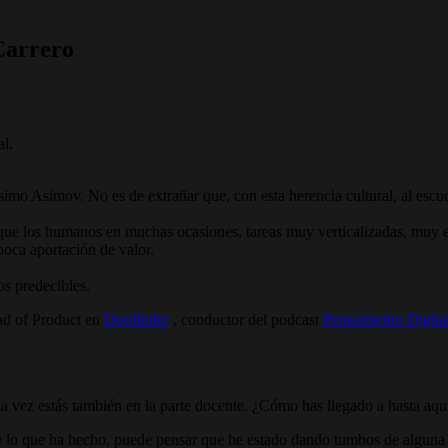
 Carrero
al.
o Asimov. No es de extrañar que, con esta herencia cultural, al escuchar
que los humanos en muchas ocasiones, tareas muy verticalizadas, muy es
 poca aportación de valor.
s predecibles.
ad of Product en
Doofinder
, conductor del podcast
Pensamiento Digita
 a la vez estás también en la parte docente. ¿Cómo has llegado a hasta a
lle lo que ha hecho, puede pensar que he estado dando tumbos de algun