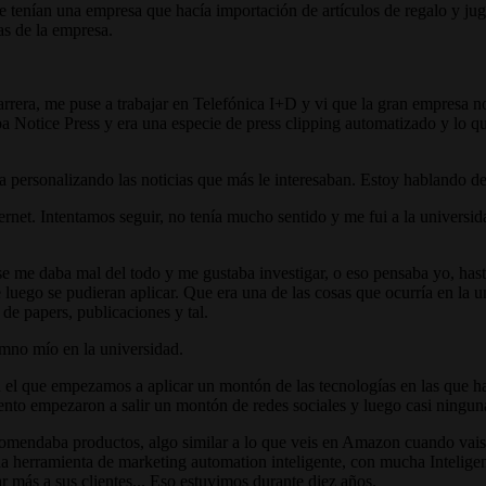
e tenían una empresa que hacía importación de artículos de regalo y jug
s de la empresa.
arrera, me puse a trabajar en Telefónica I+D y vi que la gran empresa n
a Notice Press y era una especie de press clipping automatizado y lo que
iba personalizando las noticias que más le interesaban. Estoy hablando
rnet. Intentamos seguir, no tenía mucho sentido y me fui a la universid
 me daba mal del todo y me gustaba investigar, o eso pensaba yo, hast
 luego se pudieran aplicar. Que era una de las cosas que ocurría en la 
de papers, publicaciones y tal.
umno mío en la universidad.
l que empezamos a aplicar un montón de las tecnologías en las que hab
nto empezaron a salir un montón de redes sociales y luego casi ning
ndaba productos, algo similar a lo que veis en Amazon cuando vais al
a herramienta de marketing automation inteligente, con mucha Inteligenc
r más a sus clientes... Eso estuvimos durante diez años.