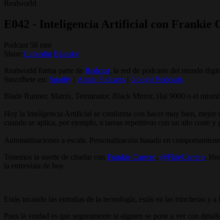
Realworld
E042 - Inteligencia Artificial con Frankie
Podcast 58 min
Share:
Linkedin
/
Bluesky
Realworld forma parte de
Redcast
, la red de podcasts del mundo digit
Suscríbete en:
Spotify
|
Apple Podcasts
|
Google Podcasts
Blade Runner, Matrix, Terminator. Black Mirror, Hal 9000 o el mismísim
Hoy la Inteligencia Artificial se conforma con hacer muy bien, mejor 
cuando se aplica, por ejemplo, a tareas repetitivas con un alto coste y
Automatizaciones a escala. Personalización basada en comportamiento
Tenemos la suerte de charlar con
Frankie Carrero
,
@FkieCarrero
, He
la entrevista de hoy.
Estás tocando las entrañas de la tecnología, estás en las trincheras y
Pues la verdad es que seguramente si alguien se pone a ver con deta