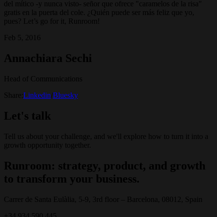
del mítico -y nunca visto- señor que ofrece "caramelos de la risa"
gratis en la puerta del cole. ¿Quién puede ser más feliz que yo,
pues? Let’s go for it, Runroom!
Feb 5, 2016
Annachiara Sechi
Head of Communications
Share:
Linkedin
/
Bluesky
Let's talk
Tell us about your challenge, and we'll explore how to turn it into a
growth opportunity together.
Runroom: strategy, product, and growth
to transform your business.
Carrer de Santa Eulàlia, 5-9, 3rd floor – Barcelona, 08012, Spain
+34 934 590 445