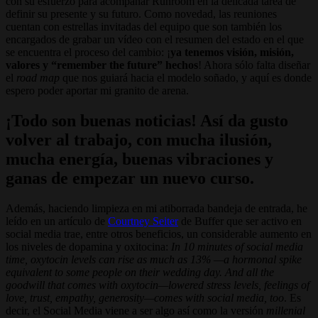
con su esfuerzo para acompañar Runroom en la delicada tarea de
definir su presente y su futuro. Como novedad, las reuniones
cuentan con estrellas invitadas del equipo que son también los
encargados de grabar un vídeo con el resumen del estado en el que
se encuentra el proceso del cambio: ¡
ya tenemos visión, misión,
valores y “remember the future” hechos
! Ahora sólo falta diseñar
el
road map
que nos guiará hacia el modelo soñado, y aquí es donde
espero poder aportar mi granito de arena.
¡Todo son buenas noticias! Así da gusto
volver al trabajo, con mucha ilusión,
mucha energía, buenas vibraciones y
ganas de empezar un nuevo curso.
Además, haciendo limpieza en mi atiborrada bandeja de entrada, he
leído en un artículo de
Courtney Seiter
de Buffer que ser activo en
social media trae, entre otros beneficios, un considerable aumento en
los niveles de dopamina y oxitocina:
In 10 minutes of social media
time, oxytocin levels can rise as much as 13% —a hormonal spike
equivalent to some people on their wedding day. And all the
goodwill that comes with oxytocin—lowered stress levels, feelings of
love, trust, empathy, generosity—comes with social media, too
. Es
decir, el Social Media viene a ser algo así como la versión
millenial