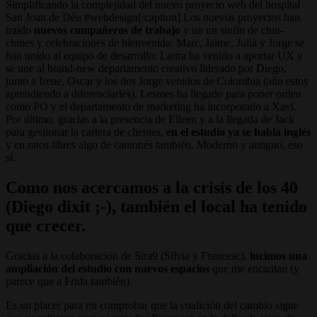
Simplificando la complejidad del nuevo proyecto web del hospital
San Joan de Déu #webdesign[/caption] Los nuevos proyectos han
traído
nuevos compañeros de trabajo
y un un sinfín de chin-
chines y celebraciones de bienvenida: Marc, Jaime, Julià y Jorge se
han unido al equipo de desarrollo; Laura ha venido a aportar UX y
se une al brand-new departamento creativo liderado por Diego,
junto a Irene, Oscar y los dos Jorge venidos de Colombia (aún estoy
aprendiendo a diferenciarles). Lesmes ha llegado para poner orden
como PO y el departamento de marketing ha incorporado a Xavi.
Por último, gracias a la presencia de Eileen y a la llegada de Jack
para gestionar la cartera de clientes,
en el estudio ya se habla inglés
y en ratos libres algo de cantonés también. Moderno y antiguo, eso
sí.
Como nos acercamos a la crisis de los 40
(Diego dixit ;-), también el local ha tenido
que crecer.
Gracias a la colaboración de Sira9 (Silvia y Francesc),
lucimos una
ampliación del estudio con nuevos espacios
que me encantan (y
parece que a Frida también).
Es un placer para mi comprobar que la coalición del cambio sigue