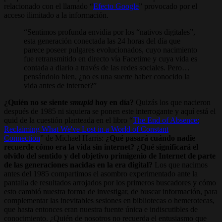
relacionado con el llamado “
Efecto Google
” provocado por el
acceso ilimitado a la información.
Sentimos profunda envidia por los “nativos digitales”,
esta generación conectada las 24 horas del día que
parece poseer pulgares evolucionados, cuyo nacimiento
fue retransmitido en directo vía Facetime y cuya vida es
contada a diario a través de las redes sociales. Pero…
pensándolo bien, ¿no es una suerte haber conocido la
vida antes de internet?
¿Quién no se siente
smupid
hoy en día?
Quizás los que nacieron
después de 1985 ni siquiera se ponen este interrogante y aquí está el
quid de la cuestión planteada en el libro “
The End of Absence:
Reclaiming What We've Lost in a World of Constant
Connection
” de Michael Harris:
¿Qué pasará cuándo nadie
recuerde cómo era la vida sin internet? ¿Qué significará el
olvido del sentido y del objetivo primigenio de Internet de parte
de las generaciones nacidas en la era digital?
Los que nacimos
antes del 1985 compartimos el asombro experimentado ante la
pantalla de resultados arrojados por los primeros buscadores y cómo
esto cambió nuestra forma de investigar, de buscar información, para
complementar las inevitables sesiones en bibliotecas o hemerotecas,
que hasta entonces eran nuestra fuente única e indiscutibles de
conocimiento. ¿Quién de nosotros no recuerda el entusiasmo que