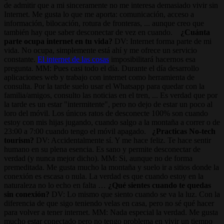
de admitir que a mi sinceramente no me interesa demasiado vivir sin
Internet. Me gusta lo que me aporta: comunicación, acceso a
información, bilocación, rotura de fronteras, ... aunque creo que
también hay que saber desconectar de vez en cuando.
¿Cuánta
parte ocupa internet en tu vida?
DV: Internet forma parte de mi
vida. No ocupa, simplemente está ahí y me ofrece un servicio
constante.
El internet de las cosas
imposibilitará hacernos esa
pregunta. MM: Pues casi todo el día. Durante el día desarrollo
aplicaciones web y trabajo con internet como herramienta de
consulta. Por la tarde suelo usar el Whatsapp para quedar con la
familia/amigos, consulto las noticias en el tren, ... Es verdad que por
la tarde es un estar "intermitente", pero no dejo de estar un poco al
loro del móvil. Los únicos ratos de desconecte 100% son cuando
estoy con mis hijas jugando, cuando salgo a la montaña a correr o de
23:00 a 7:00 cuando tengo el móvil apagado.
¿Practicas No-tech
tourism?
DV: Accidentalmente sí. Y me hace feliz. Te hace sentir
humano en su plena esencia. Es sano y permite desconectar de
verdad (y nunca mejor dicho). MM: Si, aunque no de forma
premeditada. Me gusta mucho la montaña y suelo ir a sitios donde la
conexión es escasa o nula. La verdad es que cuando estoy en la
naturaleza no lo echo en falta …
¿Qué sientes cuando te quedas
sin conexión?
DV: Lo mismo que siento cuando se va la luz. Con la
diferencia de que sigo teniendo velas en casa, pero no sé qué hacer
para volver a tener internet. MM: Nada especial la verdad. Me gusta
mucho estar conectado pero no tengo problema en vivir un tiempo