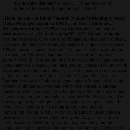
que no entienden muchas cosas…
¡Yo tampoco, a mi
nadie me ha enseñado nada de eso!
- David
Hablo de ello con David Vendrell (Online Marketing & Social
Media Manager nacido en 1991) y con Marc Montañés,
(Developer nacido en 1979) y lo primero que se me ocurre
preguntarles es:
¿Te sientes
smupid
?
DV: Me siento
smupid
,
pero me reconforta. Creo que el ser humano no va a perder nunca la
capacidad de memorizar cosas. Además se dice que solo usamos un
10% de nuestra capacidad cerebral. Aunque se ha demostrado que
no es así, prefiero usarla para otras cosas y sentirme un poco
smupid
. MM: Sí, en el sentido de que tengo cantidades ingentes de
conocimiento al alcance de un click pero mi capacidad de procesarla
sigue siendo ciertamente limitada y cada vez memorizo menos cosas
ya que mi mente asume que ya esta todo "guardado" en internet.
También veo que los ámbitos de conocimiento 'inmediato' de cada
persona se limitan cada vez más. Me parece normal, al ampliar
nuestro nivel de conocimiento del mundo que nos rodea nos damos
cuenta de que no podemos saber mucho de todo. Pero la verdad es
que soy optimista, creo que como especie nos estamos adaptando
bien a estos cambios que sin duda suponen una mejora.
[embed]http://youtu.be/TbU4wrKVxUo[/embed]
¿Hay vida sin
internet?
DV: La misma vida que hay sin luz, gas, transporte o
comunicaciones. MM: Sí, seguro que hay vida. Hay aún mucha
gente que no tiene acceso a Internet, no lo olvidemos. Dicho esto he