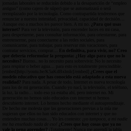
jornadas laborales se reducirán debido a la desaparición de “empleo
antiguo” (como cajero de súper) que se automatizará o será
reemplazado por la tecnología. Como contrapartida tendremos que
renunciar a nuestra intimidad, privacidad, capacidad de decisión…
Aunque eso a muchos les parece bien. A mi no.
¿Para qué usas
internet?
Para ver la televisión, para encender luces en mi casa,
para despertarme, para consultar información, para orientarme, para
entretenerme, para conectarme a las redes sociales, para
comunicarme, para trabajar, para reservar mis vacaciones, para
contratar servicios, comprar…
En definitiva, para vivir, no? Creo
que debería reformular la pregunta: ¿Hay algo para que no lo
necesites?
Bueno.. no lo necesito para sobrevivir. No lo necesito
para respirar o beber agua… para esto es totalmente prescindible.
[embed]http://youtu.be/K5aKdBxlmIc[/embed]
¿Crees que el
modelo educativo que has conocido está adaptado a esta nueva
realidad?
Para nada. A pesar de todo, Internet es nueva tecnología
para los de mi generación. Cuando yo nací, la televisión, el teléfono,
la luz, la radio… todo eso ya estaba ahí, pero internet no. Mi
generación no hemos sido educados con internet ni hemos
descubierto internet. Lo hemos hecho mediante el autoaprendizaje.
De hecho me molesta que las generaciones previas a la mía me
sugieran que ellos no han sido educados con internet y que no
entienden muchas cosas… Yo les contesto:
¡yo tampoco, a mi nadie
me ha enseñado nada de eso!
¿Crees que hay cosas que ya no
vale la pena aprender?
¡Totalmente! Nunca me aprendí la tabla