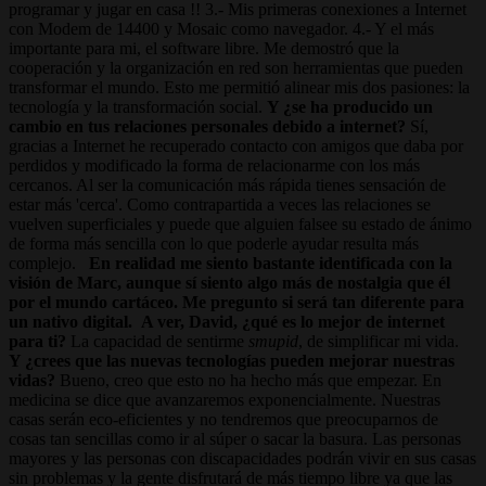
programar y jugar en casa !! 3.- Mis primeras conexiones a Internet
con Modem de 14400 y Mosaic como navegador. 4.- Y el más
importante para mi, el software libre. Me demostró que la
cooperación y la organización en red son herramientas que pueden
transformar el mundo. Esto me permitió alinear mis dos pasiones: la
tecnología y la transformación social.
Y ¿se ha producido un
cambio en tus relaciones personales debido a internet?
Sí,
gracias a Internet he recuperado contacto con amigos que daba por
perdidos y modificado la forma de relacionarme con los más
cercanos. Al ser la comunicación más rápida tienes sensación de
estar más 'cerca'. Como contrapartida a veces las relaciones se
vuelven superficiales y puede que alguien falsee su estado de ánimo
de forma más sencilla con lo que poderle ayudar resulta más
complejo.
En realidad me siento bastante identificada con la
visión de Marc, aunque sí siento algo más de nostalgia que él
por el mundo cartáceo. Me pregunto si será tan diferente para
un nativo digital. A ver, David, ¿qué es lo mejor de internet
para ti?
La capacidad de sentirme
smupid
, de simplificar mi vida.
Y ¿crees que las nuevas tecnologías pueden mejorar nuestras
vidas?
Bueno, creo que esto no ha hecho más que empezar. En
medicina se dice que avanzaremos exponencialmente. Nuestras
casas serán eco-eficientes y no tendremos que preocuparnos de
cosas tan sencillas como ir al súper o sacar la basura. Las personas
mayores y las personas con discapacidades podrán vivir en sus casas
sin problemas y la gente disfrutará de más tiempo libre ya que las