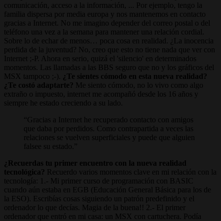
comunicación, acceso a la información, ... Por ejemplo, tengo la
familia dispersa por media europa y nos mantenemos en contacto
gracias a Internet. No me imagino depender del correo postal o del
teléfono una vez a la semana para mantener una relación cordial.
Sobre lo de echar de menos… poca cosa en realidad. ¿La inocencia
perdida de la juventud? No, creo que esto no tiene nada que ver con
Internet ;-P. Ahora en serio, quizá el 'silencio' en determinados
momentos. Las llamadas a las BBS seguro que no y los gráficos del
MSX tampoco ;-).
¿Te sientes cómodo en esta nueva realidad?
¿Te costó adaptarte?
Me siento cómodo, no lo vivo como algo
extraño o impuesto, internet me acompañó desde los 16 años y
siempre he estado creciendo a su lado.
Gracias a Internet he recuperado contacto con amigos
que daba por perdidos. Como contrapartida a veces las
relaciones se vuelven superficiales y puede que alguien
falsee su estado.
¿Recuerdas tu primer encuentro con la nueva realidad
tecnológica?
Recuerdo varios momentos clave en mi relación con la
tecnología: 1.- Mi primer curso de programación con BASIC
cuando aún estaba en EGB (Educación General Básica para los de
la ESO). Escribías cosas siguiendo un patrón predefinido y el
ordenador lo que decías. Magia de la buena!! 2.- El primer
ordenador que entró en mi casa: un MSX con cartuchera. Podía