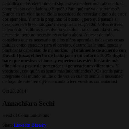
periódica de los elementos, ni siquiera sé resolver una raíz cuadrada
compleja sin calculadora. ¿Y qué? ¿Para qué me va a servir eso?
Nunca en mi vida he tenido la necesidad de recordar alguno de estos
dos ejemplos. Y ante la pregunta: Sí bueno, ¿pero qué pasaría si
desapareciera la tecnología? mi respuesta es: ¡Nada! Volvería a leer
la teoría de los libros y resolvería yo solo la raíz cuadrada si fuera
necesario, pero no necesito recordarlo ahora. A pesar de todo,
considero que es necesario que los niños aprendan todas esas cosas
inútiles como ejercicio para el cerebro, desarrollar la inteligencia y
practicar la capacidad de memorizar.
¡Totalmente de acuerdo con
David! Quizás el hecho de trabajar en un entorno 100% digital
hace que nuestras visiones y experiencias estén bastante más
alineadas a pesar de pertenecer a generaciones diferentes.
Y
vosotros: ¿con quién os sentís más indentificados? ¿Os sentís parte
integrante del mundo online o de vez en cuanto sentís la necesidad
de bajar de este tren? ¡Nos encantará leer vuestros comentarios!
Oct 28, 2014
Annachiara Sechi
Head of Communications
Share:
Linkedin
/
Bluesky