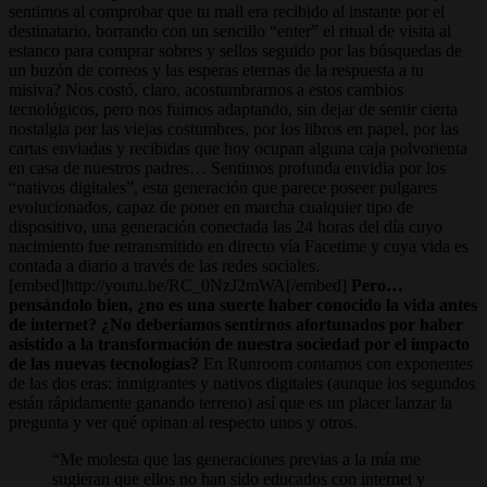
sentimos al comprobar que tu mail era recibido al instante por el
destinatario, borrando con un sencillo “enter” el ritual de visita al
estanco para comprar sobres y sellos seguido por las búsquedas de
un buzón de correos y las esperas eternas de la respuesta a tu
misiva? Nos costó, claro, acostumbrarnos a estos cambios
tecnológicos, pero nos fuimos adaptando, sin dejar de sentir cierta
nostalgia por las viejas costumbres, por los libros en papel, por las
cartas enviadas y recibidas que hoy ocupan alguna caja polvorienta
en casa de nuestros padres… Sentimos profunda envidia por los
“nativos digitales”, esta generación que parece poseer pulgares
evolucionados, capaz de poner en marcha cualquier tipo de
dispositivo, una generación conectada las 24 horas del día cuyo
nacimiento fue retransmitido en directo vía Facetime y cuya vida es
contada a diario a través de las redes sociales.
[embed]http://youtu.be/RC_0NzJ2mWA[/embed]
Pero…
pensándolo bien, ¿no es una suerte haber conocido la vida antes
de internet? ¿No deberíamos sentirnos afortunados por haber
asistido a la transformación de nuestra sociedad por el impacto
de las nuevas tecnologías?
En Runroom contamos con exponentes
de las dos eras: inmigrantes y nativos digitales (aunque los segundos
están rápidamente ganando terreno) así que es un placer lanzar la
pregunta y ver qué opinan al respecto unos y otros.
Me molesta que las generaciones previas a la mía me
sugieran que ellos no han sido educados con internet y