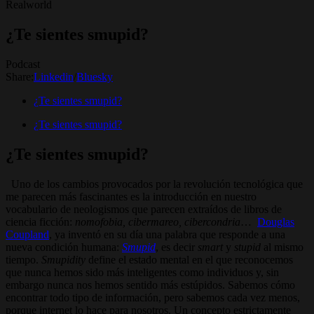
Realworld
¿Te sientes smupid?
Podcast
Share:
Linkedin
/
Bluesky
¿Te sientes smupid?
¿Te sientes smupid?
¿Te sientes smupid?
Uno de los cambios provocados por la revolución tecnológica que
me parecen más fascinantes es la introducción en nuestro
vocabulario de neologismos que parecen extraídos de libros de
ciencia ficción:
nomofobia, cibermareo, cibercondria
…
Douglas
Coupland
, ya inventó en su día una palabra que responde a una
nueva condición humana:
Smupid
, es decir
smart
y
stupid
al mismo
tiempo.
Smupidity
define el estado mental en el que reconocemos
que nunca hemos sido más inteligentes como individuos y, sin
embargo nunca nos hemos sentido más estúpidos. Sabemos cómo
encontrar todo tipo de información, pero sabemos cada vez menos,
porque internet lo hace para nosotros. Un concepto estrictamente