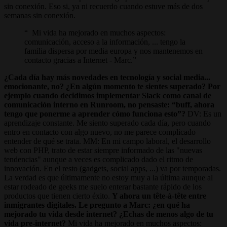
sin conexión. Eso si, ya ni recuerdo cuando estuve más de dos
semanas sin conexión.
Mi vida ha mejorado en muchos aspectos:
comunicación, acceso a la información, ... tengo la
familia dispersa por media europa y nos mantenemos en
contacto gracias a Internet - Marc.
¿Cada día hay más novedades en tecnología y social media...
emocionante, no? ¿En algún momento te sientes superado? Por
ejemplo cuando decidimos implementar Slack como canal de
comunicación interno en Runroom, no pensaste: “buff, ahora
tengo que ponerme a aprender cómo funciona esto”?
DV: Es un
aprendizaje constante. Me siento superado cada día, pero cuando
entro en contacto con algo nuevo, no me parece complicado
entender de qué se trata. MM: En mi campo laboral, el desarrollo
web con PHP, trato de estar siempre informado de las "nuevas
tendencias" aunque a veces es complicado dado el ritmo de
innovación. En el resto (gadgets, social apps, ...) va por temporadas.
La verdad es que últimamente no estoy muy a la última aunque al
estar rodeado de geeks me suelo enterar bastante rápido de los
productos que tienen cierto éxito.
Y ahora un tête-à-tête entre
inmigrantes digitales. Le pregunto a Marc: ¿en qué ha
mejorado tu vida desde internet? ¿Echas de menos algo de tu
vida pre-internet?
Mi vida ha mejorado en muchos aspectos: