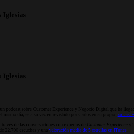
 Iglesias
 Iglesias
un podcast sobre Customer Experience y Negocio Digital que ha llegad
 el mismo día, es a su vez entrevistado por Carlos en su propio
podcast 
 través de las conversaciones con expertos de
Customer Experience
y T
 de 22.700 escuchas y una
valoración media de 5 estrellas en ITunes
.