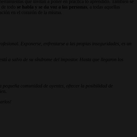
 herramientas que invitan a poner en práctica lo aprendido. También se
a de todo
se habla y se da voz a las personas
, a todas aquellas
zación en el corazón de la misma.
esional. Exponerse, enfrentarse a las propias inseguridades, es un
está a salvo de su síndrome del impostor.
Hasta que llegaron los
a pequeña comunidad de oyentes, ofrecer la posibilidad de
ien.
arlos!