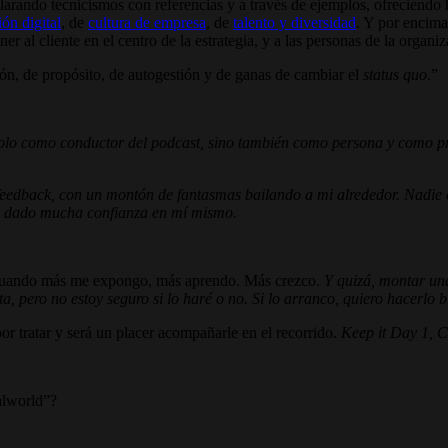
clarando tecnicismos con referencias y a través de ejemplos, ofreciendo
ón digital
, de
cultura de empresa
, de
talento y diversidad
. Y por encim
r al cliente en el centro de la estrategia, y a las personas de la organi
ión, de propósito, de autogestión y de ganas de cambiar el
status quo
.
lo como conductor del podcast, sino también como persona y como prof
e feedback, con un montón de fantasmas bailando a mi alrededor. Nadie 
ha dado mucha confianza en mí mismo.
 cuando más me expongo, más aprendo. Más crezco.
Y quizá, montar un
a, pero no estoy seguro si lo haré o no. Si lo arranco, quiero hacerlo b
 tratar y será un placer acompañarle en el recorrido.
Keep it Day 1, C
alworld”?