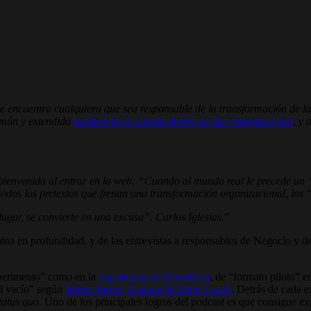
e encuentra cualquiera que sea responsable de la transformación de la
omún y extendida
resistencia el cambio dentro de las organizaciones
, y 
 bienvenida al entrar en la web: “Cuando al mundo real le precede un “
todos los pretextos que frenan una transformación organizacional, lo
ugar, se convierte en una excusa”. Carlos Iglesias.
mina en profundidad, y de las entrevistas a responsables de Negocio y 
xperimento” como en la
experiencia de Decathlon
, de “formato piloto” e
 al vacío” según
Jaume Jornet, Kanban & Agile Coach
. Detrás de cada e
tatus quo
. Uno de los principales logros del podcast es que consigue ex