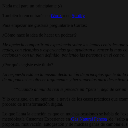
Nada mal para un principiante ;-)
También lo encontrarás en
iVoox
o en
Spotify
.
Para empezar me gustaría preguntarle a Carlos:
¿Cómo nace la idea de hacer un podcast?
Me apetecía compartir mi experiencia sobre los temas centrales que s
reales, con ejemplos y experiencias que ayudaran a vencer la muy c
acciones y con un plan definido, poniendo las personas en el centro.
¿Por qué elegiste este título?
La respuesta está en la misma declaración de principios que te da la
de mi podcast es ofrecer argumentos y herramientas para desactivar 
“Cuando al mundo real le precede un “pero”, deja de ser un l
Y lo consigue, en mi opinión, a través de los casos prácticos que exa
proceso de transformación digital.
Lo que llama la atención es que en muchas ocasiones se habla de “e
metodología Customer Experience en
Gas Natural Fenosa
, de “salto
propósito, motivación, autogestión y de muchas ganas de cambiar el
s