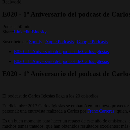
Realworld
E020 - 1º Aniversario del podcast de Carlos
Podcast 50 min
Share:
Linkedin
/
Bluesky
Suscríbete en:
Spotify
|
Apple Podcasts
|
Google Podcasts
E020 - 1º Aniversario del podcast de Carlos Iglesias
E020 - 1º Aniversario del podcast de Carlos Iglesias
E020 - 1º Aniversario del podcast de Carlos
El podcast de Carlos Iglesias llega a los 20 episodios.
En diciembre 2017 Carlos Iglesias se embarcó en un nuevo proyecto: 
personal: una entrevista realizada a Carlos por
Franc Carreras
, quien,
Es un buen momento para hacer un repaso de este año de emisiones, a
muchos temas tratados, que han obtenidos resultados excelentes: más