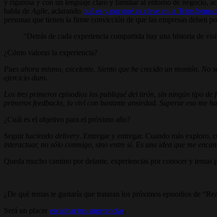
y rigurosa y con un lenguaje claro y familiar al entorno de negocio, a
habla de
Agile
, aclarando
qué es y por qué es clave en la Transformaci
personas que tienen la firme convicción de que las empresas deben pone
Detrás de cada experiencia compartida hay una historia de vis
¿Cómo valoras la experiencia?
Pues ahora mismo, excelente. Siento que he crecido un montón. No so
ejercicio duro.
Los tres primeros episodios los publiqué del tirón, sin ningún tipo d
primeros feedbacks, lo viví con bastante ansiedad. Superar eso me 
¿Cuál es el objetivo para el próximo año?
Seguir haciendo
delivery
. Entregar y entregar. Cuando más exploro,
interactuar, no sólo conmigo, sino entre sí. Es una idea que me encant
Queda mucho camino por delante, experiencias por conocer y temas por
¿De qué temas te gustaría que trataran los próximos episodios de “Re
Será un placer
escuchar tus sugerencias
.