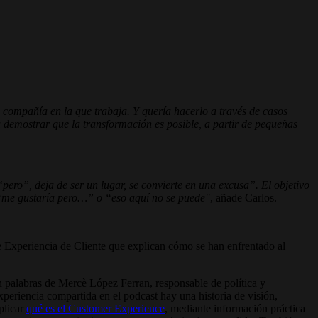
 compañía en la que trabaja. Y quería hacerlo a través de casos
a demostrar que la transformación es posible, a partir de pequeñas
pero”, deja de ser un lugar, se convierte en una excusa”.
El objetivo
s “me gustaría pero…” o “eso aquí no se puede"
, añade Carlos.
de Experiencia de Cliente que explican cómo se han enfrentado al
n palabras de Mercè López Ferran, responsable de política y
xperiencia compartida en el podcast hay una historia de visión,
plicar
qué es el Customer Experience
, mediante información práctica