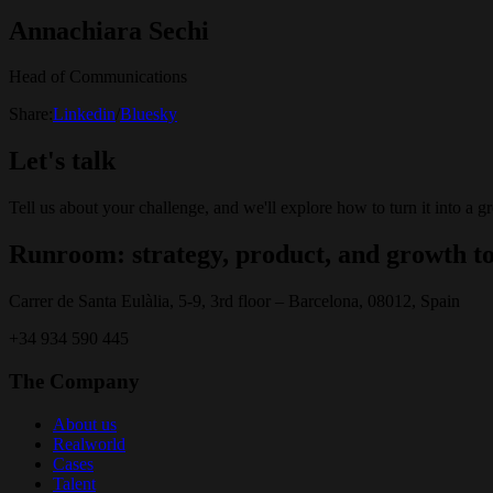
Annachiara Sechi
Head of Communications
Share:
Linkedin
/
Bluesky
Let's talk
Tell us about your challenge, and we'll explore how to turn it into a g
Runroom: strategy, product, and growth to
Carrer de Santa Eulàlia, 5-9, 3rd floor – Barcelona, 08012, Spain
+34 934 590 445
The Company
About us
Realworld
Cases
Talent