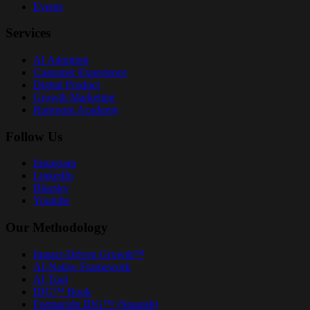
Events
Services
AI Adoption
Customer Experience
Digital Product
Growth Marketing
Runroom Academy
Follow Us
Instagram
LinkedIn
Bluesky
Youtube
Our Methodology
Impact-Driven Growth™
AI-Native Framework
AI Tool
IDG™ Book
Formación IDG™ (Spanish)