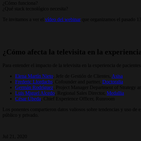
¿Cómo funciona?
¿Qué stack tecnológico necesita?
Te invitamos a ver el
vídeo del webinar
que organizamos el pasado 13 d
¿Cómo afecta la televisita en la experienci
Para entender el impacto de la televisita en la experiencia de pacient
Elena Martín Nieto
, Jefe de Gestión de Clientes,
Asisa
Frederic Llordachs
, Cofounder and partner,
Doctoralia
Germán Rodríguez
, Project Manager Department of Strategy a
Luis Miguel Alcedo
, Regional Sales Director,
Medallia
César Úbeda
, Chief Experience Officer, Runroom
Los ponentes compartieron datos valiosos sobre tendencias y uso de est
público y privado.
Jul 21, 2020