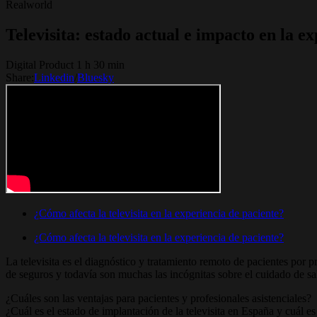
Realworld
Televisita: estado actual e impacto en la e
Digital Product 1 h 30 min
Share:
Linkedin
/
Bluesky
¿Cómo afecta la televisita en la experiencia de paciente?
¿Cómo afecta la televisita en la experiencia de paciente?
La televisita es el diagnóstico y tratamiento remoto de pacientes por
de seguros y todavía son muchas las incógnitas sobre el cuidado de sal
¿Cuáles son las ventajas para pacientes y profesionales asistenciales?
¿Cuál es el estado de implantación de la televisita en España y cuál es